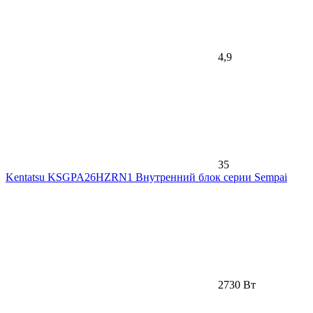
4,9
35
Kentatsu KSGPA26HZRN1 Внутренний блок серии Sempai
2730 Вт