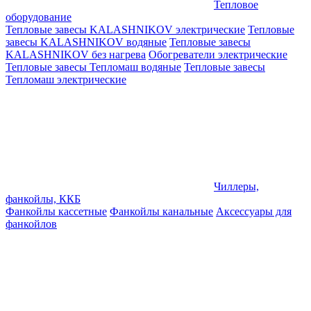
Тепловое
оборудование
Тепловые завесы KALASHNIKOV электрические
Тепловые
завесы KALASHNIKOV водяные
Тепловые завесы
KALASHNIKOV без нагрева
Обогреватели электрические
Тепловые завесы Тепломаш водяные
Тепловые завесы
Тепломаш электрические
Чиллеры,
фанкойлы, ККБ
Фанкойлы кассетные
Фанкойлы канальные
Аксессуары для
фанкойлов