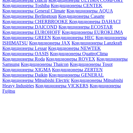
Кондиционеры Daichi
Кондиционеры ULTIMA COMFORT
Кондиционеры Toshiba
Кондиционеры CENTEK
Кондиционеры General Climate
Кондиционеры AQUA
Кондиционеры Berlingtoun
Кондиционеры Casarte
Кондиционеры CHERBROOKE
Кондиционеры DAHACI
Кондиционеры DAICOND
Кондиционеры ECOSTAR
Кондиционеры EUROHOFF
Кондиционеры EUROKLIMA
Кондиционеры GREEN
Кондиционеры HEC
Кондиционеры
ISHIMATSU
Кондиционеры JAX
Кондиционеры Lanzkraft
Кондиционеры Lessar
Кондиционеры NEWTEK
Кондиционеры OASIS
Кондиционеры QuattroClima
Кондиционеры Roda
Кондиционеры ROVEX
Кондиционеры
Samsung
Кондиционеры Thaicon
Кондиционеры Tosot
Кондиционеры XIGMA
Кондиционеры ZERTEN
Кондиционеры Daikin
Кондиционеры GENERAL
Кондиционеры Mitsubishi Electric
Кондиционеры Mitsubishi
Heavy Industries
Кондиционеры VICKERS
Кондиционеры
Fujitsu