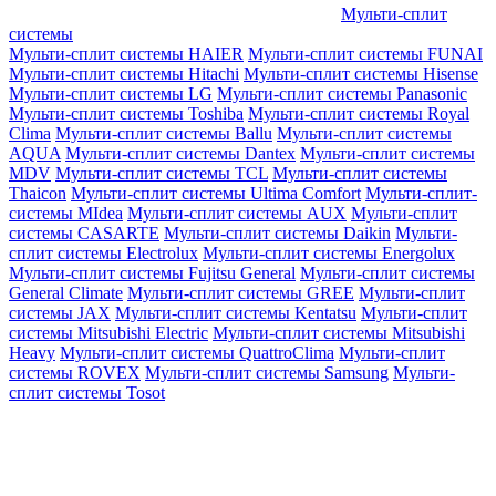
Мульти-сплит
системы
Мульти-сплит системы HAIER
Мульти-сплит системы FUNAI
Мульти-сплит системы Hitachi
Мульти-сплит системы Hisense
Мульти-сплит системы LG
Мульти-сплит системы Panasonic
Мульти-сплит системы Toshiba
Мульти-сплит системы Royal
Clima
Мульти-сплит системы Ballu
Мульти-сплит системы
AQUA
Мульти-сплит системы Dantex
Мульти-сплит системы
MDV
Мульти-сплит системы TCL
Мульти-сплит системы
Thaicon
Мульти-сплит системы Ultima Comfort
Мульти-сплит-
системы MIdea
Мульти-сплит системы AUX
Мульти-сплит
системы CASARTE
Мульти-сплит системы Daikin
Мульти-
сплит системы Electrolux
Мульти-сплит системы Energolux
Мульти-сплит системы Fujitsu General
Мульти-сплит системы
General Climate
Мульти-сплит системы GREE
Мульти-сплит
системы JAX
Мульти-сплит системы Kentatsu
Мульти-сплит
системы Mitsubishi Electric
Мульти-сплит системы Mitsubishi
Heavy
Мульти-сплит системы QuattroClima
Мульти-сплит
системы ROVEX
Мульти-сплит системы Samsung
Мульти-
сплит системы Tosot