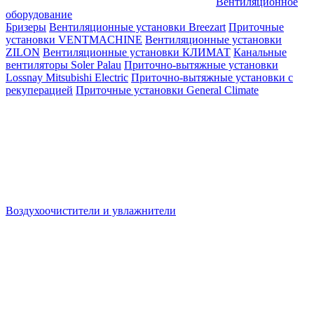
Вентиляционное
оборудование
Бризеры
Вентиляционные установки Breezart
Приточные
установки VENTMACHINE
Вентиляционные установки
ZILON
Вентиляционные установки КЛИМАТ
Канальные
вентиляторы Soler Palau
Приточно-вытяжные установки
Lossnay Mitsubishi Electric
Приточно-вытяжные установки с
рекуперацией
Приточные установки General Climate
Воздухоочистители и увлажнители