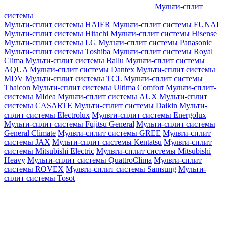
Мульти-сплит
системы
Мульти-сплит системы HAIER
Мульти-сплит системы FUNAI
Мульти-сплит системы Hitachi
Мульти-сплит системы Hisense
Мульти-сплит системы LG
Мульти-сплит системы Panasonic
Мульти-сплит системы Toshiba
Мульти-сплит системы Royal
Clima
Мульти-сплит системы Ballu
Мульти-сплит системы
AQUA
Мульти-сплит системы Dantex
Мульти-сплит системы
MDV
Мульти-сплит системы TCL
Мульти-сплит системы
Thaicon
Мульти-сплит системы Ultima Comfort
Мульти-сплит-
системы MIdea
Мульти-сплит системы AUX
Мульти-сплит
системы CASARTE
Мульти-сплит системы Daikin
Мульти-
сплит системы Electrolux
Мульти-сплит системы Energolux
Мульти-сплит системы Fujitsu General
Мульти-сплит системы
General Climate
Мульти-сплит системы GREE
Мульти-сплит
системы JAX
Мульти-сплит системы Kentatsu
Мульти-сплит
системы Mitsubishi Electric
Мульти-сплит системы Mitsubishi
Heavy
Мульти-сплит системы QuattroClima
Мульти-сплит
системы ROVEX
Мульти-сплит системы Samsung
Мульти-
сплит системы Tosot