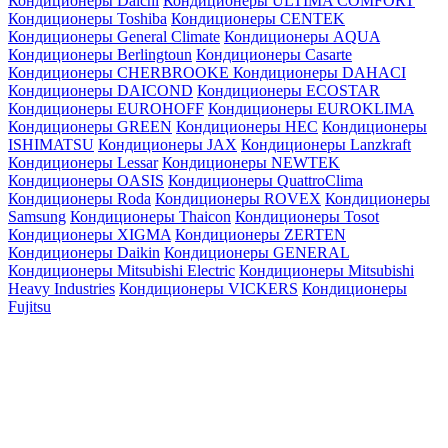
Кондиционеры Daichi
Кондиционеры ULTIMA COMFORT
Кондиционеры Toshiba
Кондиционеры CENTEK
Кондиционеры General Climate
Кондиционеры AQUA
Кондиционеры Berlingtoun
Кондиционеры Casarte
Кондиционеры CHERBROOKE
Кондиционеры DAHACI
Кондиционеры DAICOND
Кондиционеры ECOSTAR
Кондиционеры EUROHOFF
Кондиционеры EUROKLIMA
Кондиционеры GREEN
Кондиционеры HEC
Кондиционеры
ISHIMATSU
Кондиционеры JAX
Кондиционеры Lanzkraft
Кондиционеры Lessar
Кондиционеры NEWTEK
Кондиционеры OASIS
Кондиционеры QuattroClima
Кондиционеры Roda
Кондиционеры ROVEX
Кондиционеры
Samsung
Кондиционеры Thaicon
Кондиционеры Tosot
Кондиционеры XIGMA
Кондиционеры ZERTEN
Кондиционеры Daikin
Кондиционеры GENERAL
Кондиционеры Mitsubishi Electric
Кондиционеры Mitsubishi
Heavy Industries
Кондиционеры VICKERS
Кондиционеры
Fujitsu