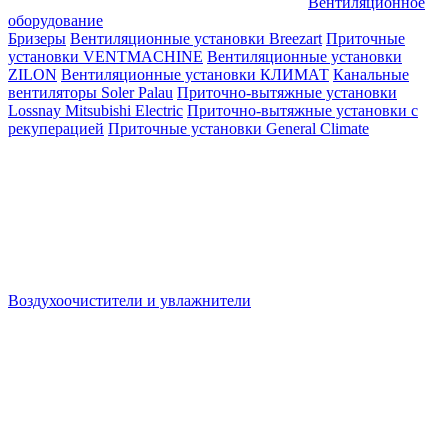
Вентиляционное
оборудование
Бризеры
Вентиляционные установки Breezart
Приточные
установки VENTMACHINE
Вентиляционные установки
ZILON
Вентиляционные установки КЛИМАТ
Канальные
вентиляторы Soler Palau
Приточно-вытяжные установки
Lossnay Mitsubishi Electric
Приточно-вытяжные установки с
рекуперацией
Приточные установки General Climate
Воздухоочистители и увлажнители