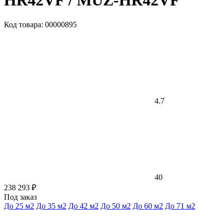
HR42VF / MUZ-HR42VF
Код товара: 00000895
4.7
40
238 293 ₽
Под заказ
До 25 м2
До 35 м2
До 42 м2
До 50 м2
До 60 м2
До 71 м2