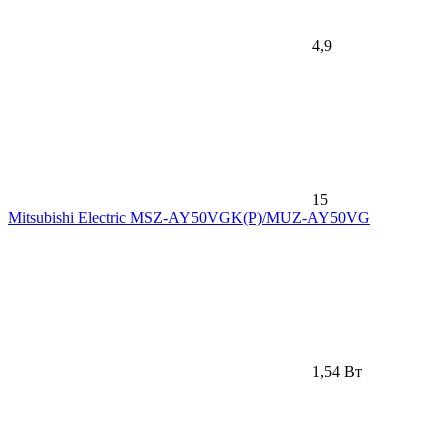
4,9
15
Mitsubishi Electric MSZ-AY50VGK(P)/MUZ-AY50VG
1,54 Вт