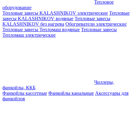
Тепловое
оборудование
Тепловые завесы KALASHNIKOV электрические
Тепловые
завесы KALASHNIKOV водяные
Тепловые завесы
KALASHNIKOV без нагрева
Обогреватели электрические
Тепловые завесы Тепломаш водяные
Тепловые завесы
Тепломаш электрические
Чиллеры,
фанкойлы, ККБ
Фанкойлы кассетные
Фанкойлы канальные
Аксессуары для
фанкойлов