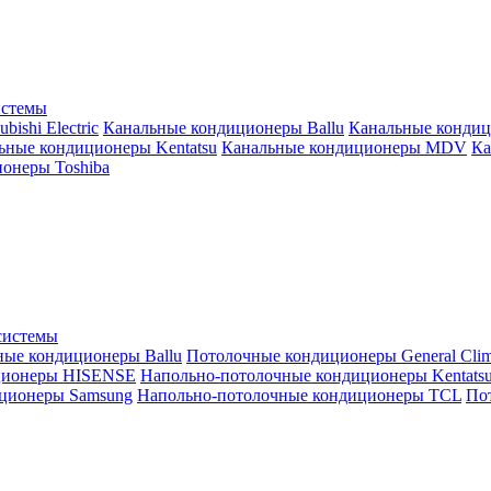
истемы
ishi Electric
Канальные кондиционеры Ballu
Канальные кондиц
ьные кондиционеры Kentatsu
Канальные кондиционеры MDV
Ка
онеры Toshiba
системы
ные кондиционеры Ballu
Потолочные кондиционеры General Clim
ционеры HISENSE
Напольно-потолочные кондиционеры Kentats
ционеры Samsung
Напольно-потолочные кондиционеры TCL
Пот