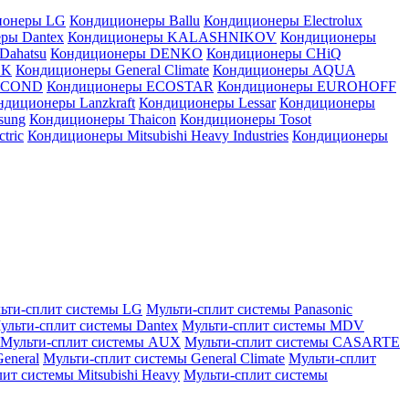
ионеры LG
Кондиционеры Ballu
Кондиционеры Electrolux
ры Dantex
Кондиционеры KALASHNIKOV
Кондиционеры
Dahatsu
Кондиционеры DENKO
Кондиционеры CHiQ
EK
Кондиционеры General Climate
Кондиционеры AQUA
AICOND
Кондиционеры ECOSTAR
Кондиционеры EUROHOFF
ндиционеры Lanzkraft
Кондиционеры Lessar
Кондиционеры
sung
Кондиционеры Thaicon
Кондиционеры Tosot
tric
Кондиционеры Mitsubishi Heavy Industries
Кондиционеры
ьти-сплит системы LG
Мульти-сплит системы Panasonic
ульти-сплит системы Dantex
Мульти-сплит системы MDV
Мульти-сплит системы AUX
Мульти-сплит системы CASARTE
eneral
Мульти-сплит системы General Climate
Мульти-сплит
ит системы Mitsubishi Heavy
Мульти-сплит системы