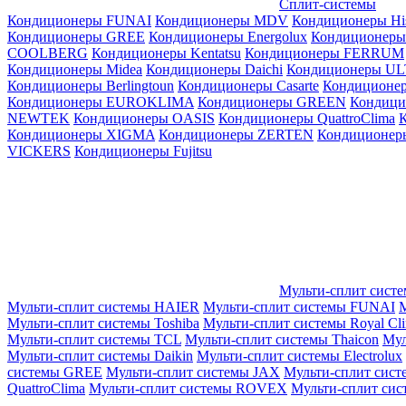
Сплит-системы
Кондиционеры FUNAI
Кондиционеры MDV
Кондиционеры Hi
Кондиционеры GREE
Кондиционеры Energolux
Кондиционеры
СOOLBERG
Кондиционеры Kentatsu
Кондиционеры FERRUM
Кондиционеры Midea
Кондиционеры Daichi
Кондиционеры U
Кондиционеры Berlingtoun
Кондиционеры Casarte
Кондицион
Кондиционеры EUROKLIMA
Кондиционеры GREEN
Кондиц
NEWTEK
Кондиционеры OASIS
Кондиционеры QuattroClima
Кондиционеры XIGMA
Кондиционеры ZERTEN
Кондиционеры
VICKERS
Кондиционеры Fujitsu
Мульти-сплит сист
Мульти-сплит системы HAIER
Мульти-сплит системы FUNAI
М
Мульти-сплит системы Toshiba
Мульти-сплит системы Royal Cl
Мульти-сплит системы TCL
Мульти-сплит системы Thaicon
Мул
Мульти-сплит системы Daikin
Мульти-сплит системы Electrolux
системы GREE
Мульти-сплит системы JAX
Мульти-сплит сист
QuattroClima
Мульти-сплит системы ROVEX
Мульти-сплит сис