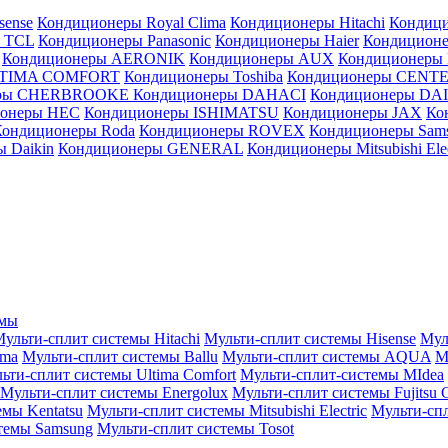
sense
Кондиционеры Royal Clima
Кондиционеры Hitachi
Кондиц
 TCL
Кондиционеры Panasonic
Кондиционеры Haier
Кондиционе
Кондиционеры AERONIK
Кондиционеры AUX
Кондиционеры 
LTIMA COMFORT
Кондиционеры Toshiba
Кондиционеры CENT
еры CHERBROOKE
Кондиционеры DAHACI
Кондиционеры D
ионеры HEC
Кондиционеры ISHIMATSU
Кондиционеры JAX
Ко
Кондиционеры Roda
Кондиционеры ROVEX
Кондиционеры Sam
 Daikin
Кондиционеры GENERAL
Кондиционеры Mitsubishi Elec
емы
ульти-сплит системы Hitachi
Мульти-сплит системы Hisense
Мул
ima
Мульти-сплит системы Ballu
Мульти-сплит системы AQUA
М
ьти-сплит системы Ultima Comfort
Мульти-сплит-системы MIdea
Мульти-сплит системы Energolux
Мульти-сплит системы Fujitsu G
емы Kentatsu
Мульти-сплит системы Mitsubishi Electric
Мульти-спл
темы Samsung
Мульти-сплит системы Tosot