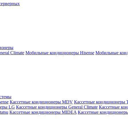
серверных
ионеры
ral Climate
Мобильные кондиционеры Hisense
Мобильные конд
истемы
ense
Кассетные кондиционеры MDV
Кассетные кондиционеры 
неры LG
Кассетные кондиционеры General Climate
Кассетные конд
atsu
Кассетные кондиционеры MIDEA
Кассетные кондиционер