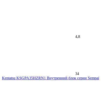
4,8
34
Kentatsu KSGPA35HZRN1 Внутренний блок серии Sempai