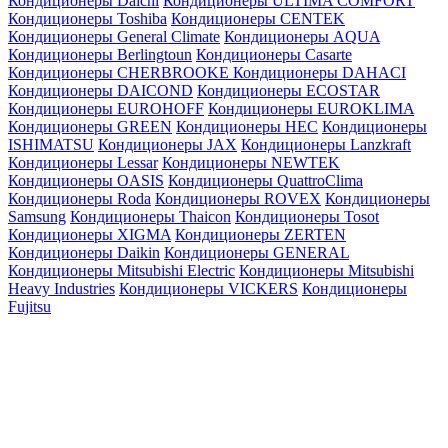
Кондиционеры Daichi
Кондиционеры ULTIMA COMFORT
Кондиционеры Toshiba
Кондиционеры CENTEK
Кондиционеры General Climate
Кондиционеры AQUA
Кондиционеры Berlingtoun
Кондиционеры Casarte
Кондиционеры CHERBROOKE
Кондиционеры DAHACI
Кондиционеры DAICOND
Кондиционеры ECOSTAR
Кондиционеры EUROHOFF
Кондиционеры EUROKLIMA
Кондиционеры GREEN
Кондиционеры HEC
Кондиционеры
ISHIMATSU
Кондиционеры JAX
Кондиционеры Lanzkraft
Кондиционеры Lessar
Кондиционеры NEWTEK
Кондиционеры OASIS
Кондиционеры QuattroClima
Кондиционеры Roda
Кондиционеры ROVEX
Кондиционеры
Samsung
Кондиционеры Thaicon
Кондиционеры Tosot
Кондиционеры XIGMA
Кондиционеры ZERTEN
Кондиционеры Daikin
Кондиционеры GENERAL
Кондиционеры Mitsubishi Electric
Кондиционеры Mitsubishi
Heavy Industries
Кондиционеры VICKERS
Кондиционеры
Fujitsu