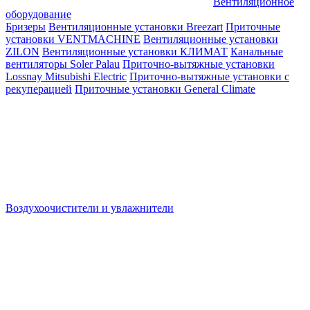
Вентиляционное
оборудование
Бризеры
Вентиляционные установки Breezart
Приточные
установки VENTMACHINE
Вентиляционные установки
ZILON
Вентиляционные установки КЛИМАТ
Канальные
вентиляторы Soler Palau
Приточно-вытяжные установки
Lossnay Mitsubishi Electric
Приточно-вытяжные установки с
рекуперацией
Приточные установки General Climate
Воздухоочистители и увлажнители