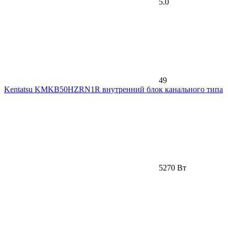
5.0
49
Kentatsu KMKB50HZRN1R внутренний блок канального типа
5270 Вт