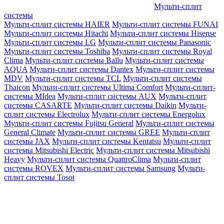
Мульти-сплит
системы
Мульти-сплит системы HAIER
Мульти-сплит системы FUNAI
Мульти-сплит системы Hitachi
Мульти-сплит системы Hisense
Мульти-сплит системы LG
Мульти-сплит системы Panasonic
Мульти-сплит системы Toshiba
Мульти-сплит системы Royal
Clima
Мульти-сплит системы Ballu
Мульти-сплит системы
AQUA
Мульти-сплит системы Dantex
Мульти-сплит системы
MDV
Мульти-сплит системы TCL
Мульти-сплит системы
Thaicon
Мульти-сплит системы Ultima Comfort
Мульти-сплит-
системы MIdea
Мульти-сплит системы AUX
Мульти-сплит
системы CASARTE
Мульти-сплит системы Daikin
Мульти-
сплит системы Electrolux
Мульти-сплит системы Energolux
Мульти-сплит системы Fujitsu General
Мульти-сплит системы
General Climate
Мульти-сплит системы GREE
Мульти-сплит
системы JAX
Мульти-сплит системы Kentatsu
Мульти-сплит
системы Mitsubishi Electric
Мульти-сплит системы Mitsubishi
Heavy
Мульти-сплит системы QuattroClima
Мульти-сплит
системы ROVEX
Мульти-сплит системы Samsung
Мульти-
сплит системы Tosot