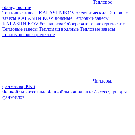
Тепловое
оборудование
Тепловые завесы KALASHNIKOV электрические
Тепловые
завесы KALASHNIKOV водяные
Тепловые завесы
KALASHNIKOV без нагрева
Обогреватели электрические
Тепловые завесы Тепломаш водяные
Тепловые завесы
Тепломаш электрические
Чиллеры,
фанкойлы, ККБ
Фанкойлы кассетные
Фанкойлы канальные
Аксессуары для
фанкойлов