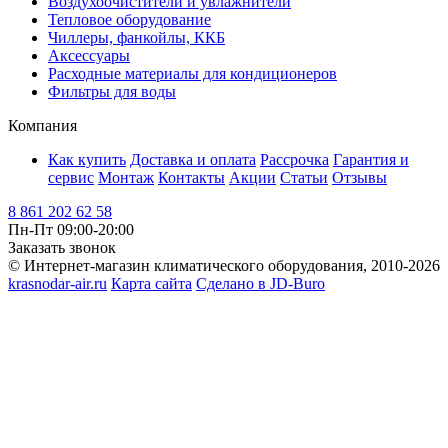
Воздухоочистители и увлажнители
Тепловое оборудование
Чиллеры, фанкойлы, ККБ
Аксессуары
Расходные материалы для кондиционеров
Фильтры для воды
Компания
Как купить
Доставка и оплата
Рассрочка
Гарантия и
сервис
Монтаж
Контакты
Акции
Статьи
Отзывы
8 861 202 62 58
Пн-Пт 09:00-20:00
Заказать звонок
© Интернет-магазин климатического оборудования, 2010-2026
krasnodar-air.ru
Карта сайта
Сделано в JD-Buro