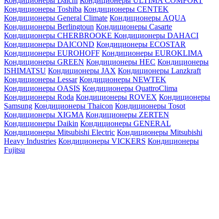
Кондиционеры Daichi
Кондиционеры ULTIMA COMFORT
Кондиционеры Toshiba
Кондиционеры CENTEK
Кондиционеры General Climate
Кондиционеры AQUA
Кондиционеры Berlingtoun
Кондиционеры Casarte
Кондиционеры CHERBROOKE
Кондиционеры DAHACI
Кондиционеры DAICOND
Кондиционеры ECOSTAR
Кондиционеры EUROHOFF
Кондиционеры EUROKLIMA
Кондиционеры GREEN
Кондиционеры HEC
Кондиционеры
ISHIMATSU
Кондиционеры JAX
Кондиционеры Lanzkraft
Кондиционеры Lessar
Кондиционеры NEWTEK
Кондиционеры OASIS
Кондиционеры QuattroClima
Кондиционеры Roda
Кондиционеры ROVEX
Кондиционеры
Samsung
Кондиционеры Thaicon
Кондиционеры Tosot
Кондиционеры XIGMA
Кондиционеры ZERTEN
Кондиционеры Daikin
Кондиционеры GENERAL
Кондиционеры Mitsubishi Electric
Кондиционеры Mitsubishi
Heavy Industries
Кондиционеры VICKERS
Кондиционеры
Fujitsu