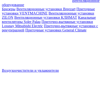
Вентиляционное
оборудование
Бризеры
Вентиляционные установки Breezart
Приточные
установки VENTMACHINE
Вентиляционные установки
ZILON
Вентиляционные установки КЛИМАТ
Канальные
вентиляторы Soler Palau
Приточно-вытяжные установки
Lossnay Mitsubishi Electric
Приточно-вытяжные установки с
рекуперацией
Приточные установки General Climate
Воздухоочистители и увлажнители