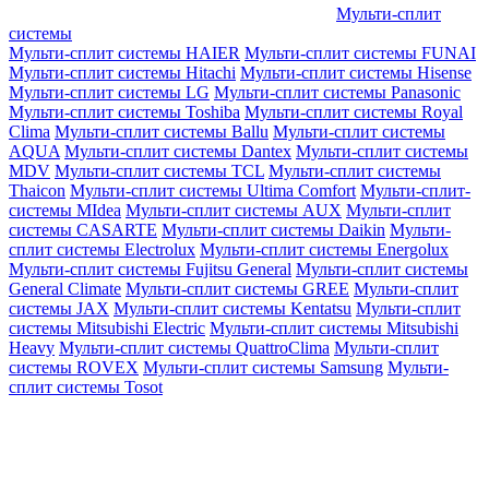
Мульти-сплит
системы
Мульти-сплит системы HAIER
Мульти-сплит системы FUNAI
Мульти-сплит системы Hitachi
Мульти-сплит системы Hisense
Мульти-сплит системы LG
Мульти-сплит системы Panasonic
Мульти-сплит системы Toshiba
Мульти-сплит системы Royal
Clima
Мульти-сплит системы Ballu
Мульти-сплит системы
AQUA
Мульти-сплит системы Dantex
Мульти-сплит системы
MDV
Мульти-сплит системы TCL
Мульти-сплит системы
Thaicon
Мульти-сплит системы Ultima Comfort
Мульти-сплит-
системы MIdea
Мульти-сплит системы AUX
Мульти-сплит
системы CASARTE
Мульти-сплит системы Daikin
Мульти-
сплит системы Electrolux
Мульти-сплит системы Energolux
Мульти-сплит системы Fujitsu General
Мульти-сплит системы
General Climate
Мульти-сплит системы GREE
Мульти-сплит
системы JAX
Мульти-сплит системы Kentatsu
Мульти-сплит
системы Mitsubishi Electric
Мульти-сплит системы Mitsubishi
Heavy
Мульти-сплит системы QuattroClima
Мульти-сплит
системы ROVEX
Мульти-сплит системы Samsung
Мульти-
сплит системы Tosot