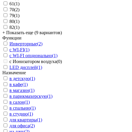
61
(1)
70
(2)
79
(1)
80
(1)
82
(1)
+ Показать еще (9 вариантов)
Функции
Инверторные
(2)
с WI-FI
(1)
с WI-FI опционально
(1)
с Ионизатором воздуха
(0)
LED дисплей
(1)
Назначение
в детскую
(1)
в кафе
(1)
в магазин
(1)
в парикмахерскую
(1)
в салон
(1)
в спальню
(1)
в студию
(1)
для квартиры
(1)
для офиса
(2)
на дачу
(2)