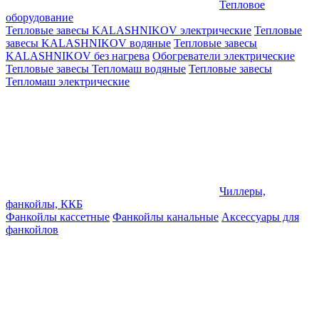
Тепловое
оборудование
Тепловые завесы KALASHNIKOV электрические
Тепловые
завесы KALASHNIKOV водяные
Тепловые завесы
KALASHNIKOV без нагрева
Обогреватели электрические
Тепловые завесы Тепломаш водяные
Тепловые завесы
Тепломаш электрические
Чиллеры,
фанкойлы, ККБ
Фанкойлы кассетные
Фанкойлы канальные
Аксессуары для
фанкойлов