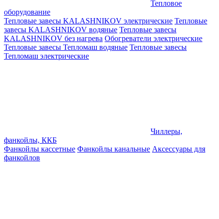
Тепловое
оборудование
Тепловые завесы KALASHNIKOV электрические
Тепловые
завесы KALASHNIKOV водяные
Тепловые завесы
KALASHNIKOV без нагрева
Обогреватели электрические
Тепловые завесы Тепломаш водяные
Тепловые завесы
Тепломаш электрические
Чиллеры,
фанкойлы, ККБ
Фанкойлы кассетные
Фанкойлы канальные
Аксессуары для
фанкойлов