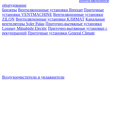
Вентиляционное
оборудование
Бризеры
Вентиляционные установки Breezart
Приточные
установки VENTMACHINE
Вентиляционные установки
ZILON
Вентиляционные установки КЛИМАТ
Канальные
вентиляторы Soler Palau
Приточно-вытяжные установки
Lossnay Mitsubishi Electric
Приточно-вытяжные установки с
рекуперацией
Приточные установки General Climate
Воздухоочистители и увлажнители