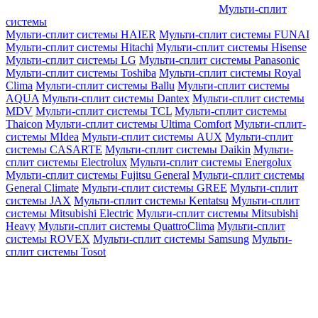
Мульти-сплит
системы
Мульти-сплит системы HAIER
Мульти-сплит системы FUNAI
Мульти-сплит системы Hitachi
Мульти-сплит системы Hisense
Мульти-сплит системы LG
Мульти-сплит системы Panasonic
Мульти-сплит системы Toshiba
Мульти-сплит системы Royal
Clima
Мульти-сплит системы Ballu
Мульти-сплит системы
AQUA
Мульти-сплит системы Dantex
Мульти-сплит системы
MDV
Мульти-сплит системы TCL
Мульти-сплит системы
Thaicon
Мульти-сплит системы Ultima Comfort
Мульти-сплит-
системы MIdea
Мульти-сплит системы AUX
Мульти-сплит
системы CASARTE
Мульти-сплит системы Daikin
Мульти-
сплит системы Electrolux
Мульти-сплит системы Energolux
Мульти-сплит системы Fujitsu General
Мульти-сплит системы
General Climate
Мульти-сплит системы GREE
Мульти-сплит
системы JAX
Мульти-сплит системы Kentatsu
Мульти-сплит
системы Mitsubishi Electric
Мульти-сплит системы Mitsubishi
Heavy
Мульти-сплит системы QuattroClima
Мульти-сплит
системы ROVEX
Мульти-сплит системы Samsung
Мульти-
сплит системы Tosot