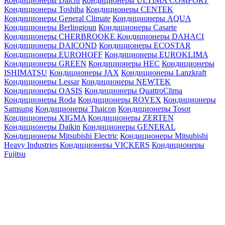
Кондиционеры Daichi
Кондиционеры ULTIMA COMFORT
Кондиционеры Toshiba
Кондиционеры CENTEK
Кондиционеры General Climate
Кондиционеры AQUA
Кондиционеры Berlingtoun
Кондиционеры Casarte
Кондиционеры CHERBROOKE
Кондиционеры DAHACI
Кондиционеры DAICOND
Кондиционеры ECOSTAR
Кондиционеры EUROHOFF
Кондиционеры EUROKLIMA
Кондиционеры GREEN
Кондиционеры HEC
Кондиционеры
ISHIMATSU
Кондиционеры JAX
Кондиционеры Lanzkraft
Кондиционеры Lessar
Кондиционеры NEWTEK
Кондиционеры OASIS
Кондиционеры QuattroClima
Кондиционеры Roda
Кондиционеры ROVEX
Кондиционеры
Samsung
Кондиционеры Thaicon
Кондиционеры Tosot
Кондиционеры XIGMA
Кондиционеры ZERTEN
Кондиционеры Daikin
Кондиционеры GENERAL
Кондиционеры Mitsubishi Electric
Кондиционеры Mitsubishi
Heavy Industries
Кондиционеры VICKERS
Кондиционеры
Fujitsu