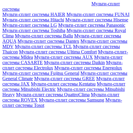
Мульти-сплит
системы
Мульти-сплит системы HAIER
Мульти-сплит системы FUNAI
Мульти-сплит системы Hitachi
Мульти-сплит системы Hisense
Мульти-сплит системы LG
Мульти-сплит системы Panasonic
Мульти-сплит системы Toshiba
Мульти-сплит системы Royal
Clima
Мульти-сплит системы Ballu
Мульти-сплит системы
AQUA
Мульти-сплит системы Dantex
Мульти-сплит системы
MDV
Мульти-сплит системы TCL
Мульти-сплит системы
Thaicon
Мульти-сплит системы Ultima Comfort
Мульти-сплит-
системы MIdea
Мульти-сплит системы AUX
Мульти-сплит
системы CASARTE
Мульти-сплит системы Daikin
Мульти-
сплит системы Electrolux
Мульти-сплит системы Energolux
Мульти-сплит системы Fujitsu General
Мульти-сплит системы
General Climate
Мульти-сплит системы GREE
Мульти-сплит
системы JAX
Мульти-сплит системы Kentatsu
Мульти-сплит
системы Mitsubishi Electric
Мульти-сплит системы Mitsubishi
Heavy
Мульти-сплит системы QuattroClima
Мульти-сплит
системы ROVEX
Мульти-сплит системы Samsung
Мульти-
сплит системы Tosot