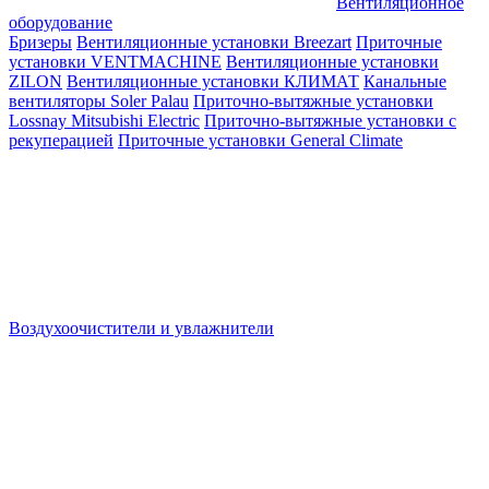
Вентиляционное
оборудование
Бризеры
Вентиляционные установки Breezart
Приточные
установки VENTMACHINE
Вентиляционные установки
ZILON
Вентиляционные установки КЛИМАТ
Канальные
вентиляторы Soler Palau
Приточно-вытяжные установки
Lossnay Mitsubishi Electric
Приточно-вытяжные установки с
рекуперацией
Приточные установки General Climate
Воздухоочистители и увлажнители