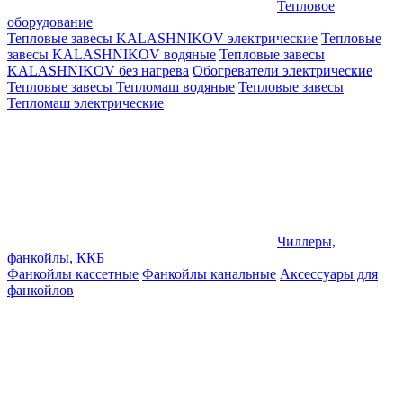
Тепловое
оборудование
Тепловые завесы KALASHNIKOV электрические
Тепловые
завесы KALASHNIKOV водяные
Тепловые завесы
KALASHNIKOV без нагрева
Обогреватели электрические
Тепловые завесы Тепломаш водяные
Тепловые завесы
Тепломаш электрические
Чиллеры,
фанкойлы, ККБ
Фанкойлы кассетные
Фанкойлы канальные
Аксессуары для
фанкойлов