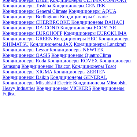
Кондиционеры Daichi
Кондиционеры ULTIMA COMFORT
Кондиционеры Toshiba
Кондиционеры CENTEK
Кондиционеры General Climate
Кондиционеры AQUA
Кондиционеры Berlingtoun
Кондиционеры Casarte
Кондиционеры CHERBROOKE
Кондиционеры DAHACI
Кондиционеры DAICOND
Кондиционеры ECOSTAR
Кондиционеры EUROHOFF
Кондиционеры EUROKLIMA
Кондиционеры GREEN
Кондиционеры HEC
Кондиционеры
ISHIMATSU
Кондиционеры JAX
Кондиционеры Lanzkraft
Кондиционеры Lessar
Кондиционеры NEWTEK
Кондиционеры OASIS
Кондиционеры QuattroClima
Кондиционеры Roda
Кондиционеры ROVEX
Кондиционеры
Samsung
Кондиционеры Thaicon
Кондиционеры Tosot
Кондиционеры XIGMA
Кондиционеры ZERTEN
Кондиционеры Daikin
Кондиционеры GENERAL
Кондиционеры Mitsubishi Electric
Кондиционеры Mitsubishi
Heavy Industries
Кондиционеры VICKERS
Кондиционеры
Fujitsu