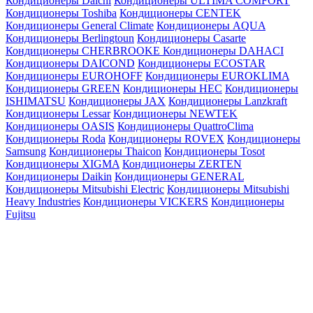
Кондиционеры Daichi
Кондиционеры ULTIMA COMFORT
Кондиционеры Toshiba
Кондиционеры CENTEK
Кондиционеры General Climate
Кондиционеры AQUA
Кондиционеры Berlingtoun
Кондиционеры Casarte
Кондиционеры CHERBROOKE
Кондиционеры DAHACI
Кондиционеры DAICOND
Кондиционеры ECOSTAR
Кондиционеры EUROHOFF
Кондиционеры EUROKLIMA
Кондиционеры GREEN
Кондиционеры HEC
Кондиционеры
ISHIMATSU
Кондиционеры JAX
Кондиционеры Lanzkraft
Кондиционеры Lessar
Кондиционеры NEWTEK
Кондиционеры OASIS
Кондиционеры QuattroClima
Кондиционеры Roda
Кондиционеры ROVEX
Кондиционеры
Samsung
Кондиционеры Thaicon
Кондиционеры Tosot
Кондиционеры XIGMA
Кондиционеры ZERTEN
Кондиционеры Daikin
Кондиционеры GENERAL
Кондиционеры Mitsubishi Electric
Кондиционеры Mitsubishi
Heavy Industries
Кондиционеры VICKERS
Кондиционеры
Fujitsu