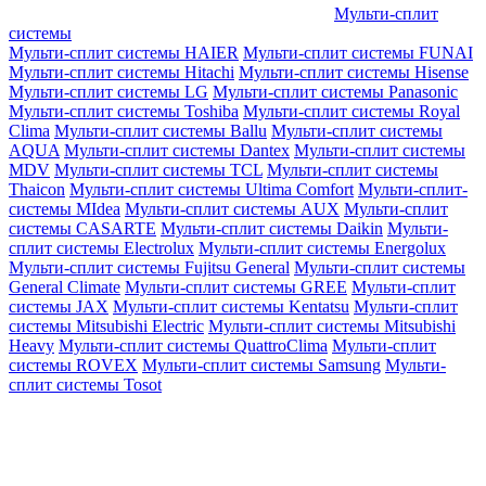
Мульти-сплит
системы
Мульти-сплит системы HAIER
Мульти-сплит системы FUNAI
Мульти-сплит системы Hitachi
Мульти-сплит системы Hisense
Мульти-сплит системы LG
Мульти-сплит системы Panasonic
Мульти-сплит системы Toshiba
Мульти-сплит системы Royal
Clima
Мульти-сплит системы Ballu
Мульти-сплит системы
AQUA
Мульти-сплит системы Dantex
Мульти-сплит системы
MDV
Мульти-сплит системы TCL
Мульти-сплит системы
Thaicon
Мульти-сплит системы Ultima Comfort
Мульти-сплит-
системы MIdea
Мульти-сплит системы AUX
Мульти-сплит
системы CASARTE
Мульти-сплит системы Daikin
Мульти-
сплит системы Electrolux
Мульти-сплит системы Energolux
Мульти-сплит системы Fujitsu General
Мульти-сплит системы
General Climate
Мульти-сплит системы GREE
Мульти-сплит
системы JAX
Мульти-сплит системы Kentatsu
Мульти-сплит
системы Mitsubishi Electric
Мульти-сплит системы Mitsubishi
Heavy
Мульти-сплит системы QuattroClima
Мульти-сплит
системы ROVEX
Мульти-сплит системы Samsung
Мульти-
сплит системы Tosot