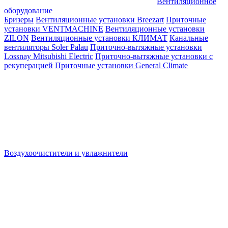
Вентиляционное
оборудование
Бризеры
Вентиляционные установки Breezart
Приточные
установки VENTMACHINE
Вентиляционные установки
ZILON
Вентиляционные установки КЛИМАТ
Канальные
вентиляторы Soler Palau
Приточно-вытяжные установки
Lossnay Mitsubishi Electric
Приточно-вытяжные установки с
рекуперацией
Приточные установки General Climate
Воздухоочистители и увлажнители