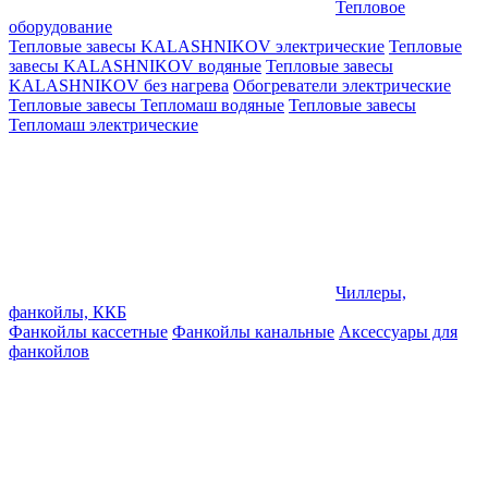
Тепловое
оборудование
Тепловые завесы KALASHNIKOV электрические
Тепловые
завесы KALASHNIKOV водяные
Тепловые завесы
KALASHNIKOV без нагрева
Обогреватели электрические
Тепловые завесы Тепломаш водяные
Тепловые завесы
Тепломаш электрические
Чиллеры,
фанкойлы, ККБ
Фанкойлы кассетные
Фанкойлы канальные
Аксессуары для
фанкойлов