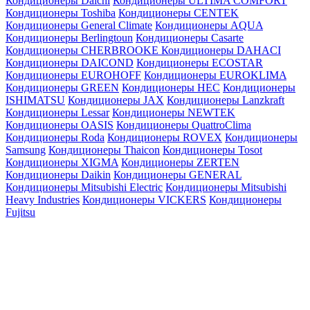
Кондиционеры Daichi
Кондиционеры ULTIMA COMFORT
Кондиционеры Toshiba
Кондиционеры CENTEK
Кондиционеры General Climate
Кондиционеры AQUA
Кондиционеры Berlingtoun
Кондиционеры Casarte
Кондиционеры CHERBROOKE
Кондиционеры DAHACI
Кондиционеры DAICOND
Кондиционеры ECOSTAR
Кондиционеры EUROHOFF
Кондиционеры EUROKLIMA
Кондиционеры GREEN
Кондиционеры HEC
Кондиционеры
ISHIMATSU
Кондиционеры JAX
Кондиционеры Lanzkraft
Кондиционеры Lessar
Кондиционеры NEWTEK
Кондиционеры OASIS
Кондиционеры QuattroClima
Кондиционеры Roda
Кондиционеры ROVEX
Кондиционеры
Samsung
Кондиционеры Thaicon
Кондиционеры Tosot
Кондиционеры XIGMA
Кондиционеры ZERTEN
Кондиционеры Daikin
Кондиционеры GENERAL
Кондиционеры Mitsubishi Electric
Кондиционеры Mitsubishi
Heavy Industries
Кондиционеры VICKERS
Кондиционеры
Fujitsu