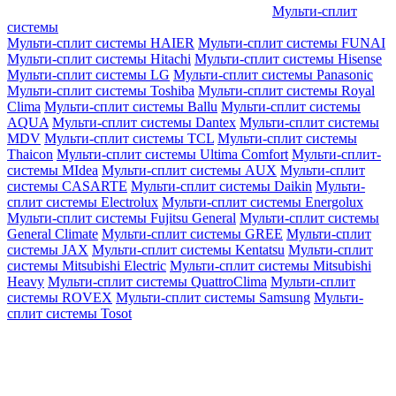
Мульти-сплит
системы
Мульти-сплит системы HAIER
Мульти-сплит системы FUNAI
Мульти-сплит системы Hitachi
Мульти-сплит системы Hisense
Мульти-сплит системы LG
Мульти-сплит системы Panasonic
Мульти-сплит системы Toshiba
Мульти-сплит системы Royal
Clima
Мульти-сплит системы Ballu
Мульти-сплит системы
AQUA
Мульти-сплит системы Dantex
Мульти-сплит системы
MDV
Мульти-сплит системы TCL
Мульти-сплит системы
Thaicon
Мульти-сплит системы Ultima Comfort
Мульти-сплит-
системы MIdea
Мульти-сплит системы AUX
Мульти-сплит
системы CASARTE
Мульти-сплит системы Daikin
Мульти-
сплит системы Electrolux
Мульти-сплит системы Energolux
Мульти-сплит системы Fujitsu General
Мульти-сплит системы
General Climate
Мульти-сплит системы GREE
Мульти-сплит
системы JAX
Мульти-сплит системы Kentatsu
Мульти-сплит
системы Mitsubishi Electric
Мульти-сплит системы Mitsubishi
Heavy
Мульти-сплит системы QuattroClima
Мульти-сплит
системы ROVEX
Мульти-сплит системы Samsung
Мульти-
сплит системы Tosot