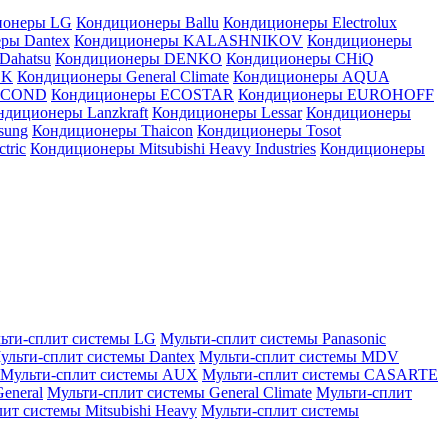
ионеры LG
Кондиционеры Ballu
Кондиционеры Electrolux
ры Dantex
Кондиционеры KALASHNIKOV
Кондиционеры
Dahatsu
Кондиционеры DENKO
Кондиционеры CHiQ
EK
Кондиционеры General Climate
Кондиционеры AQUA
AICOND
Кондиционеры ECOSTAR
Кондиционеры EUROHOFF
ндиционеры Lanzkraft
Кондиционеры Lessar
Кондиционеры
sung
Кондиционеры Thaicon
Кондиционеры Tosot
tric
Кондиционеры Mitsubishi Heavy Industries
Кондиционеры
ьти-сплит системы LG
Мульти-сплит системы Panasonic
ульти-сплит системы Dantex
Мульти-сплит системы MDV
Мульти-сплит системы AUX
Мульти-сплит системы CASARTE
eneral
Мульти-сплит системы General Climate
Мульти-сплит
ит системы Mitsubishi Heavy
Мульти-сплит системы