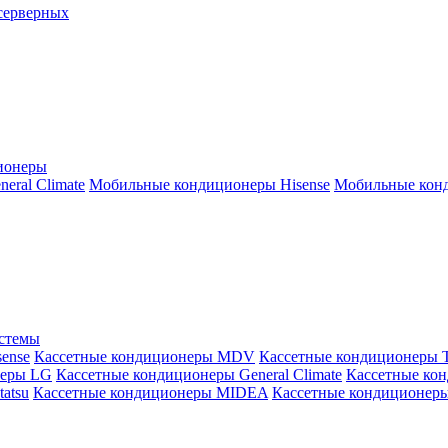
серверных
ионеры
ral Climate
Мобильные кондиционеры Hisense
Мобильные конд
истемы
ense
Кассетные кондиционеры MDV
Кассетные кондиционеры 
неры LG
Кассетные кондиционеры General Climate
Кассетные конд
atsu
Кассетные кондиционеры MIDEA
Кассетные кондиционер