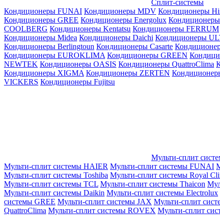
Сплит-системы
Кондиционеры FUNAI
Кондиционеры MDV
Кондиционеры Hi
Кондиционеры GREE
Кондиционеры Energolux
Кондиционеры
СOOLBERG
Кондиционеры Kentatsu
Кондиционеры FERRUM
Кондиционеры Midea
Кондиционеры Daichi
Кондиционеры U
Кондиционеры Berlingtoun
Кондиционеры Casarte
Кондицион
Кондиционеры EUROKLIMA
Кондиционеры GREEN
Кондиц
NEWTEK
Кондиционеры OASIS
Кондиционеры QuattroClima
Кондиционеры XIGMA
Кондиционеры ZERTEN
Кондиционеры
VICKERS
Кондиционеры Fujitsu
Мульти-сплит сист
Мульти-сплит системы HAIER
Мульти-сплит системы FUNAI
М
Мульти-сплит системы Toshiba
Мульти-сплит системы Royal Cl
Мульти-сплит системы TCL
Мульти-сплит системы Thaicon
Мул
Мульти-сплит системы Daikin
Мульти-сплит системы Electrolux
системы GREE
Мульти-сплит системы JAX
Мульти-сплит сист
QuattroClima
Мульти-сплит системы ROVEX
Мульти-сплит сис