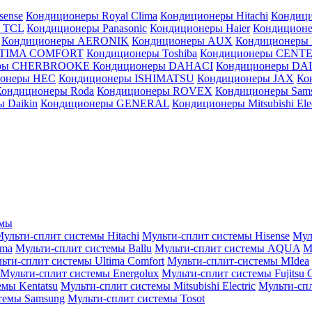
sense
Кондиционеры Royal Clima
Кондиционеры Hitachi
Кондиц
 TCL
Кондиционеры Panasonic
Кондиционеры Haier
Кондиционе
Кондиционеры AERONIK
Кондиционеры AUX
Кондиционеры 
LTIMA COMFORT
Кондиционеры Toshiba
Кондиционеры CENT
еры CHERBROOKE
Кондиционеры DAHACI
Кондиционеры D
ионеры HEC
Кондиционеры ISHIMATSU
Кондиционеры JAX
Ко
Кондиционеры Roda
Кондиционеры ROVEX
Кондиционеры Sam
 Daikin
Кондиционеры GENERAL
Кондиционеры Mitsubishi Elec
емы
ульти-сплит системы Hitachi
Мульти-сплит системы Hisense
Мул
ima
Мульти-сплит системы Ballu
Мульти-сплит системы AQUA
М
ьти-сплит системы Ultima Comfort
Мульти-сплит-системы MIdea
Мульти-сплит системы Energolux
Мульти-сплит системы Fujitsu G
емы Kentatsu
Мульти-сплит системы Mitsubishi Electric
Мульти-спл
темы Samsung
Мульти-сплит системы Tosot