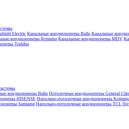
истемы
ishi Electric
Канальные кондиционеры Ballu
Канальные кондиц
ьные кондиционеры Kentatsu
Канальные кондиционеры MDV
Ка
онеры Toshiba
системы
ные кондиционеры Ballu
Потолочные кондиционеры General Clim
ционеры HISENSE
Напольно-потолочные кондиционеры Kentats
ционеры Samsung
Напольно-потолочные кондиционеры TCL
Пот