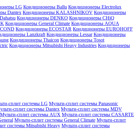
ионеры LG
Кондиционеры Ballu
Кондиционеры Electrolux
ры Dantex
Кондиционеры KALASHNIKOV
Кондиционеры
Dahatsu
Кондиционеры DENKO
Кондиционеры CHiQ
EK
Кондиционеры General Climate
Кондиционеры AQUA
AICOND
Кондиционеры ECOSTAR
Кондиционеры EUROHOFF
ндиционеры Lanzkraft
Кондиционеры Lessar
Кондиционеры
sung
Кондиционеры Thaicon
Кондиционеры Tosot
tric
Кондиционеры Mitsubishi Heavy Industries
Кондиционеры
ьти-сплит системы LG
Мульти-сплит системы Panasonic
ульти-сплит системы Dantex
Мульти-сплит системы MDV
Мульти-сплит системы AUX
Мульти-сплит системы CASARTE
eneral
Мульти-сплит системы General Climate
Мульти-сплит
ит системы Mitsubishi Heavy
Мульти-сплит системы