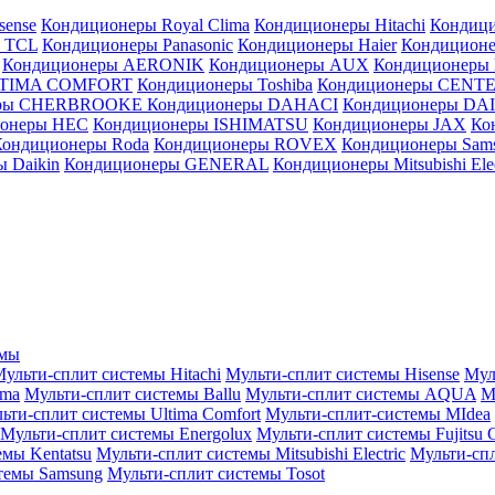
sense
Кондиционеры Royal Clima
Кондиционеры Hitachi
Кондиц
 TCL
Кондиционеры Panasonic
Кондиционеры Haier
Кондиционе
Кондиционеры AERONIK
Кондиционеры AUX
Кондиционеры 
LTIMA COMFORT
Кондиционеры Toshiba
Кондиционеры CENT
еры CHERBROOKE
Кондиционеры DAHACI
Кондиционеры D
ионеры HEC
Кондиционеры ISHIMATSU
Кондиционеры JAX
Ко
Кондиционеры Roda
Кондиционеры ROVEX
Кондиционеры Sam
 Daikin
Кондиционеры GENERAL
Кондиционеры Mitsubishi Elec
емы
ульти-сплит системы Hitachi
Мульти-сплит системы Hisense
Мул
ima
Мульти-сплит системы Ballu
Мульти-сплит системы AQUA
М
ьти-сплит системы Ultima Comfort
Мульти-сплит-системы MIdea
Мульти-сплит системы Energolux
Мульти-сплит системы Fujitsu G
емы Kentatsu
Мульти-сплит системы Mitsubishi Electric
Мульти-спл
темы Samsung
Мульти-сплит системы Tosot