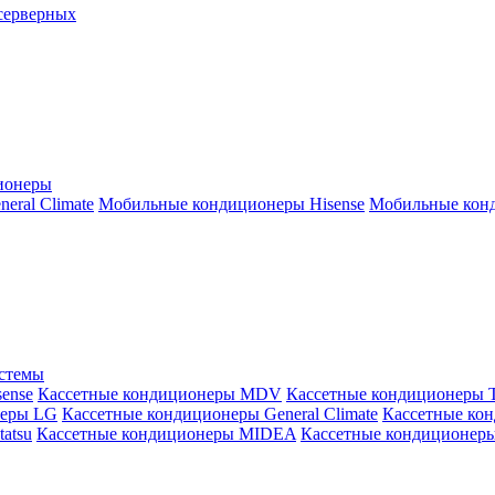
серверных
ионеры
ral Climate
Мобильные кондиционеры Hisense
Мобильные конд
истемы
ense
Кассетные кондиционеры MDV
Кассетные кондиционеры 
неры LG
Кассетные кондиционеры General Climate
Кассетные конд
atsu
Кассетные кондиционеры MIDEA
Кассетные кондиционер