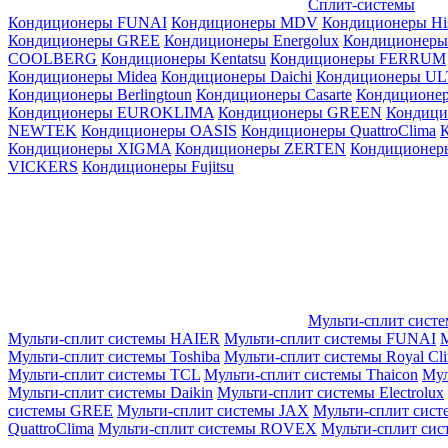
Сплит-системы
Кондиционеры FUNAI
Кондиционеры MDV
Кондиционеры Hi
Кондиционеры GREE
Кондиционеры Energolux
Кондиционеры
СOOLBERG
Кондиционеры Kentatsu
Кондиционеры FERRUM
Кондиционеры Midea
Кондиционеры Daichi
Кондиционеры U
Кондиционеры Berlingtoun
Кондиционеры Casarte
Кондицион
Кондиционеры EUROKLIMA
Кондиционеры GREEN
Кондиц
NEWTEK
Кондиционеры OASIS
Кондиционеры QuattroClima
Кондиционеры XIGMA
Кондиционеры ZERTEN
Кондиционеры
VICKERS
Кондиционеры Fujitsu
Мульти-сплит сист
Мульти-сплит системы HAIER
Мульти-сплит системы FUNAI
М
Мульти-сплит системы Toshiba
Мульти-сплит системы Royal Cl
Мульти-сплит системы TCL
Мульти-сплит системы Thaicon
Мул
Мульти-сплит системы Daikin
Мульти-сплит системы Electrolux
системы GREE
Мульти-сплит системы JAX
Мульти-сплит сист
QuattroClima
Мульти-сплит системы ROVEX
Мульти-сплит сис