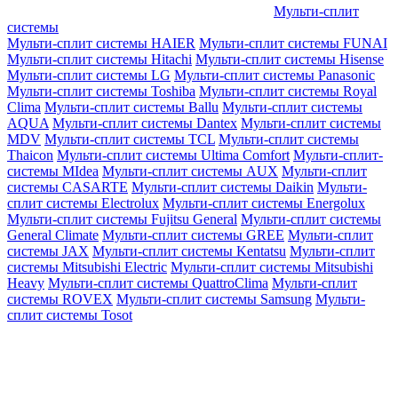
Мульти-сплит
системы
Мульти-сплит системы HAIER
Мульти-сплит системы FUNAI
Мульти-сплит системы Hitachi
Мульти-сплит системы Hisense
Мульти-сплит системы LG
Мульти-сплит системы Panasonic
Мульти-сплит системы Toshiba
Мульти-сплит системы Royal
Clima
Мульти-сплит системы Ballu
Мульти-сплит системы
AQUA
Мульти-сплит системы Dantex
Мульти-сплит системы
MDV
Мульти-сплит системы TCL
Мульти-сплит системы
Thaicon
Мульти-сплит системы Ultima Comfort
Мульти-сплит-
системы MIdea
Мульти-сплит системы AUX
Мульти-сплит
системы CASARTE
Мульти-сплит системы Daikin
Мульти-
сплит системы Electrolux
Мульти-сплит системы Energolux
Мульти-сплит системы Fujitsu General
Мульти-сплит системы
General Climate
Мульти-сплит системы GREE
Мульти-сплит
системы JAX
Мульти-сплит системы Kentatsu
Мульти-сплит
системы Mitsubishi Electric
Мульти-сплит системы Mitsubishi
Heavy
Мульти-сплит системы QuattroClima
Мульти-сплит
системы ROVEX
Мульти-сплит системы Samsung
Мульти-
сплит системы Tosot