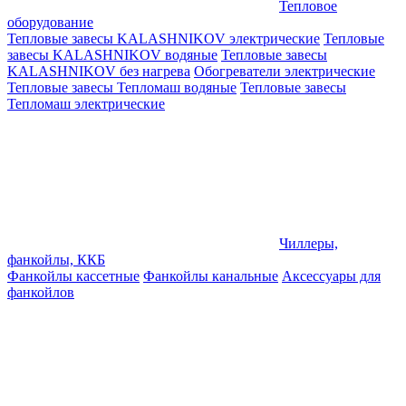
Тепловое
оборудование
Тепловые завесы KALASHNIKOV электрические
Тепловые
завесы KALASHNIKOV водяные
Тепловые завесы
KALASHNIKOV без нагрева
Обогреватели электрические
Тепловые завесы Тепломаш водяные
Тепловые завесы
Тепломаш электрические
Чиллеры,
фанкойлы, ККБ
Фанкойлы кассетные
Фанкойлы канальные
Аксессуары для
фанкойлов