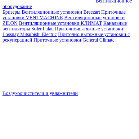
Вентиляционное
оборудование
Бризеры
Вентиляционные установки Breezart
Приточные
установки VENTMACHINE
Вентиляционные установки
ZILON
Вентиляционные установки КЛИМАТ
Канальные
вентиляторы Soler Palau
Приточно-вытяжные установки
Lossnay Mitsubishi Electric
Приточно-вытяжные установки с
рекуперацией
Приточные установки General Climate
Воздухоочистители и увлажнители