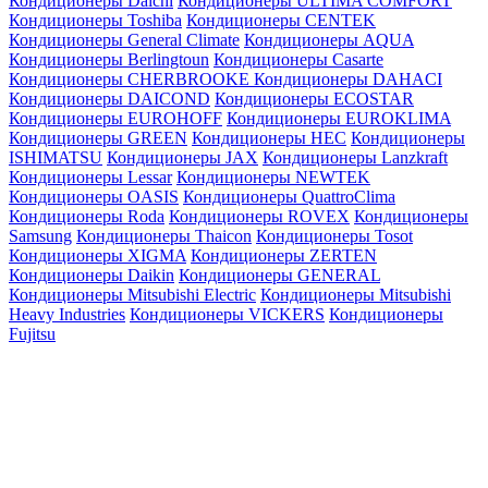
Кондиционеры Daichi
Кондиционеры ULTIMA COMFORT
Кондиционеры Toshiba
Кондиционеры CENTEK
Кондиционеры General Climate
Кондиционеры AQUA
Кондиционеры Berlingtoun
Кондиционеры Casarte
Кондиционеры CHERBROOKE
Кондиционеры DAHACI
Кондиционеры DAICOND
Кондиционеры ECOSTAR
Кондиционеры EUROHOFF
Кондиционеры EUROKLIMA
Кондиционеры GREEN
Кондиционеры HEC
Кондиционеры
ISHIMATSU
Кондиционеры JAX
Кондиционеры Lanzkraft
Кондиционеры Lessar
Кондиционеры NEWTEK
Кондиционеры OASIS
Кондиционеры QuattroClima
Кондиционеры Roda
Кондиционеры ROVEX
Кондиционеры
Samsung
Кондиционеры Thaicon
Кондиционеры Tosot
Кондиционеры XIGMA
Кондиционеры ZERTEN
Кондиционеры Daikin
Кондиционеры GENERAL
Кондиционеры Mitsubishi Electric
Кондиционеры Mitsubishi
Heavy Industries
Кондиционеры VICKERS
Кондиционеры
Fujitsu