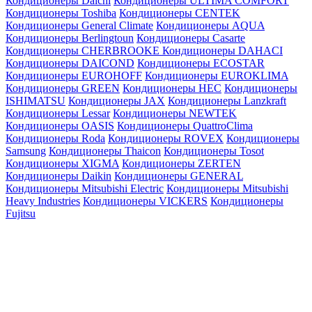
Кондиционеры Daichi
Кондиционеры ULTIMA COMFORT
Кондиционеры Toshiba
Кондиционеры CENTEK
Кондиционеры General Climate
Кондиционеры AQUA
Кондиционеры Berlingtoun
Кондиционеры Casarte
Кондиционеры CHERBROOKE
Кондиционеры DAHACI
Кондиционеры DAICOND
Кондиционеры ECOSTAR
Кондиционеры EUROHOFF
Кондиционеры EUROKLIMA
Кондиционеры GREEN
Кондиционеры HEC
Кондиционеры
ISHIMATSU
Кондиционеры JAX
Кондиционеры Lanzkraft
Кондиционеры Lessar
Кондиционеры NEWTEK
Кондиционеры OASIS
Кондиционеры QuattroClima
Кондиционеры Roda
Кондиционеры ROVEX
Кондиционеры
Samsung
Кондиционеры Thaicon
Кондиционеры Tosot
Кондиционеры XIGMA
Кондиционеры ZERTEN
Кондиционеры Daikin
Кондиционеры GENERAL
Кондиционеры Mitsubishi Electric
Кондиционеры Mitsubishi
Heavy Industries
Кондиционеры VICKERS
Кондиционеры
Fujitsu