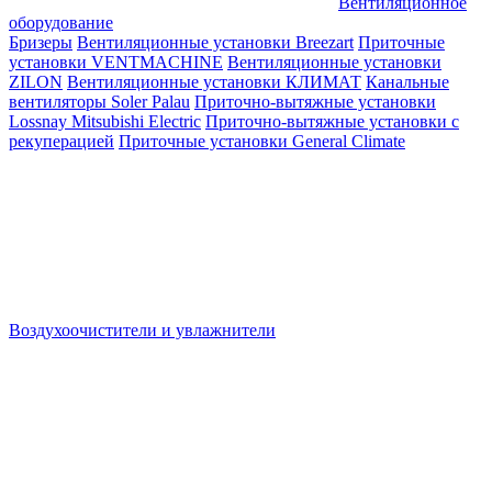
Вентиляционное
оборудование
Бризеры
Вентиляционные установки Breezart
Приточные
установки VENTMACHINE
Вентиляционные установки
ZILON
Вентиляционные установки КЛИМАТ
Канальные
вентиляторы Soler Palau
Приточно-вытяжные установки
Lossnay Mitsubishi Electric
Приточно-вытяжные установки с
рекуперацией
Приточные установки General Climate
Воздухоочистители и увлажнители