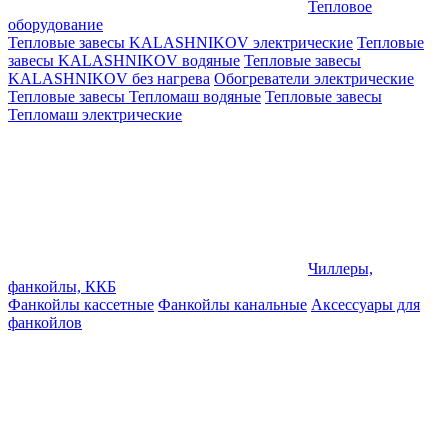
Тепловое
оборудование
Тепловые завесы KALASHNIKOV электрические
Тепловые
завесы KALASHNIKOV водяные
Тепловые завесы
KALASHNIKOV без нагрева
Обогреватели электрические
Тепловые завесы Тепломаш водяные
Тепловые завесы
Тепломаш электрические
Чиллеры,
фанкойлы, ККБ
Фанкойлы кассетные
Фанкойлы канальные
Аксессуары для
фанкойлов