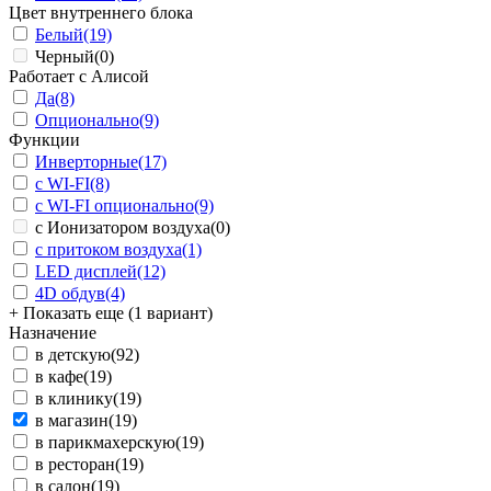
Цвет внутреннего блока
Белый
(19)
Черный
(0)
Работает с Алисой
Да
(8)
Опционально
(9)
Функции
Инверторные
(17)
с WI-FI
(8)
с WI-FI опционально
(9)
с Ионизатором воздуха
(0)
с притоком воздуха
(1)
LED дисплей
(12)
4D обдув
(4)
+ Показать еще (1 вариант)
Назначение
в детскую
(92)
в кафе
(19)
в клинику
(19)
в магазин
(19)
в парикмахерскую
(19)
в ресторан
(19)
в салон
(19)