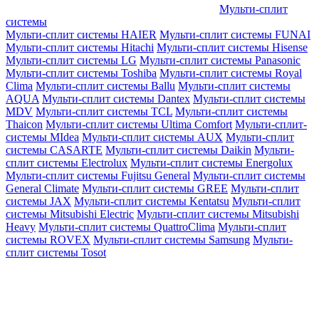
Мульти-сплит
системы
Мульти-сплит системы HAIER
Мульти-сплит системы FUNAI
Мульти-сплит системы Hitachi
Мульти-сплит системы Hisense
Мульти-сплит системы LG
Мульти-сплит системы Panasonic
Мульти-сплит системы Toshiba
Мульти-сплит системы Royal
Clima
Мульти-сплит системы Ballu
Мульти-сплит системы
AQUA
Мульти-сплит системы Dantex
Мульти-сплит системы
MDV
Мульти-сплит системы TCL
Мульти-сплит системы
Thaicon
Мульти-сплит системы Ultima Comfort
Мульти-сплит-
системы MIdea
Мульти-сплит системы AUX
Мульти-сплит
системы CASARTE
Мульти-сплит системы Daikin
Мульти-
сплит системы Electrolux
Мульти-сплит системы Energolux
Мульти-сплит системы Fujitsu General
Мульти-сплит системы
General Climate
Мульти-сплит системы GREE
Мульти-сплит
системы JAX
Мульти-сплит системы Kentatsu
Мульти-сплит
системы Mitsubishi Electric
Мульти-сплит системы Mitsubishi
Heavy
Мульти-сплит системы QuattroClima
Мульти-сплит
системы ROVEX
Мульти-сплит системы Samsung
Мульти-
сплит системы Tosot