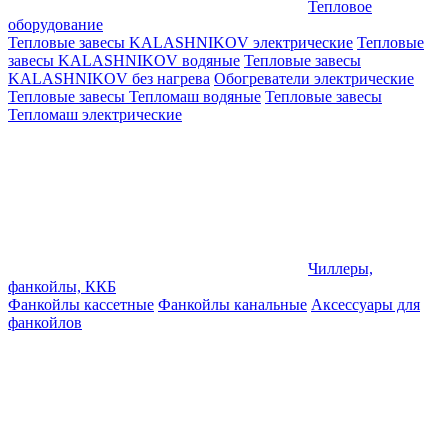
Тепловое
оборудование
Тепловые завесы KALASHNIKOV электрические
Тепловые
завесы KALASHNIKOV водяные
Тепловые завесы
KALASHNIKOV без нагрева
Обогреватели электрические
Тепловые завесы Тепломаш водяные
Тепловые завесы
Тепломаш электрические
Чиллеры,
фанкойлы, ККБ
Фанкойлы кассетные
Фанкойлы канальные
Аксессуары для
фанкойлов