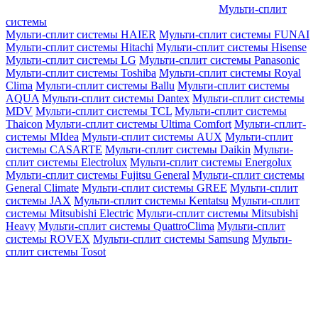
Мульти-сплит
системы
Мульти-сплит системы HAIER
Мульти-сплит системы FUNAI
Мульти-сплит системы Hitachi
Мульти-сплит системы Hisense
Мульти-сплит системы LG
Мульти-сплит системы Panasonic
Мульти-сплит системы Toshiba
Мульти-сплит системы Royal
Clima
Мульти-сплит системы Ballu
Мульти-сплит системы
AQUA
Мульти-сплит системы Dantex
Мульти-сплит системы
MDV
Мульти-сплит системы TCL
Мульти-сплит системы
Thaicon
Мульти-сплит системы Ultima Comfort
Мульти-сплит-
системы MIdea
Мульти-сплит системы AUX
Мульти-сплит
системы CASARTE
Мульти-сплит системы Daikin
Мульти-
сплит системы Electrolux
Мульти-сплит системы Energolux
Мульти-сплит системы Fujitsu General
Мульти-сплит системы
General Climate
Мульти-сплит системы GREE
Мульти-сплит
системы JAX
Мульти-сплит системы Kentatsu
Мульти-сплит
системы Mitsubishi Electric
Мульти-сплит системы Mitsubishi
Heavy
Мульти-сплит системы QuattroClima
Мульти-сплит
системы ROVEX
Мульти-сплит системы Samsung
Мульти-
сплит системы Tosot