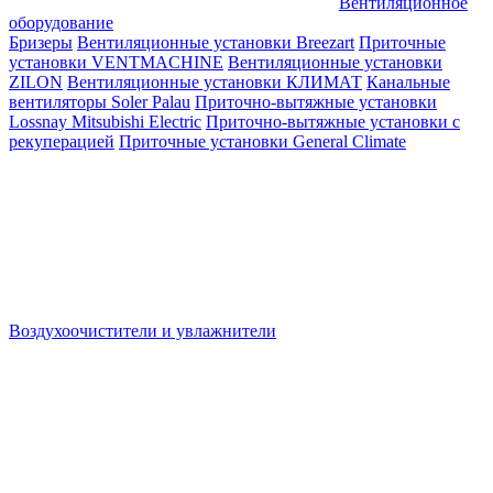
Вентиляционное
оборудование
Бризеры
Вентиляционные установки Breezart
Приточные
установки VENTMACHINE
Вентиляционные установки
ZILON
Вентиляционные установки КЛИМАТ
Канальные
вентиляторы Soler Palau
Приточно-вытяжные установки
Lossnay Mitsubishi Electric
Приточно-вытяжные установки с
рекуперацией
Приточные установки General Climate
Воздухоочистители и увлажнители