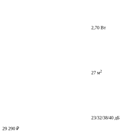
2,70 Вт
2
27 м
23/32/38/40 дБ
29 290 ₽