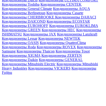
Кондиционеры Daichi
Кондиционеры ULTIMA COMFORT
Кондиционеры Toshiba
Кондиционеры CENTEK
Кондиционеры General Climate
Кондиционеры AQUA
Кондиционеры Berlingtoun
Кондиционеры Casarte
Кондиционеры CHERBROOKE
Кондиционеры DAHACI
Кондиционеры DAICOND
Кондиционеры ECOSTAR
Кондиционеры EUROHOFF
Кондиционеры EUROKLIMA
Кондиционеры GREEN
Кондиционеры HEC
Кондиционеры
ISHIMATSU
Кондиционеры JAX
Кондиционеры Lanzkraft
Кондиционеры Lessar
Кондиционеры NEWTEK
Кондиционеры OASIS
Кондиционеры QuattroClima
Кондиционеры Roda
Кондиционеры ROVEX
Кондиционеры
Samsung
Кондиционеры Thaicon
Кондиционеры Tosot
Кондиционеры XIGMA
Кондиционеры ZERTEN
Кондиционеры Daikin
Кондиционеры GENERAL
Кондиционеры Mitsubishi Electric
Кондиционеры Mitsubishi
Heavy Industries
Кондиционеры VICKERS
Кондиционеры
Fujitsu