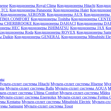
sense
Кондиционеры Royal Clima
Кондиционеры Hitachi
Кондиц
 TCL
Кондиционеры Panasonic
Кондиционеры Haier
Кондиционе
Кондиционеры AERONIK
Кондиционеры AUX
Кондиционеры 
LTIMA COMFORT
Кондиционеры Toshiba
Кондиционеры CENT
еры CHERBROOKE
Кондиционеры DAHACI
Кондиционеры D
ионеры HEC
Кондиционеры ISHIMATSU
Кондиционеры JAX
Ко
Кондиционеры Roda
Кондиционеры ROVEX
Кондиционеры Sam
 Daikin
Кондиционеры GENERAL
Кондиционеры Mitsubishi Elec
емы
ульти-сплит системы Hitachi
Мульти-сплит системы Hisense
Мул
ima
Мульти-сплит системы Ballu
Мульти-сплит системы AQUA
М
ьти-сплит системы Ultima Comfort
Мульти-сплит-системы MIdea
Мульти-сплит системы Energolux
Мульти-сплит системы Fujitsu G
емы Kentatsu
Мульти-сплит системы Mitsubishi Electric
Мульти-спл
темы Samsung
Мульти-сплит системы Tosot