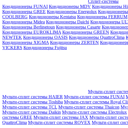
Сплит-системы
Кондиционеры FUNAI
Кондиционеры MDV
Кондиционеры Hi
Кондиционеры GREE
Кондиционеры Energolux
Кондиционеры
СOOLBERG
Кондиционеры Kentatsu
Кондиционеры FERRUM
Кондиционеры Midea
Кондиционеры Daichi
Кондиционеры U
Кондиционеры Berlingtoun
Кондиционеры Casarte
Кондицион
Кондиционеры EUROKLIMA
Кондиционеры GREEN
Кондиц
NEWTEK
Кондиционеры OASIS
Кондиционеры QuattroClima
Кондиционеры XIGMA
Кондиционеры ZERTEN
Кондиционеры
VICKERS
Кондиционеры Fujitsu
Мульти-сплит сист
Мульти-сплит системы HAIER
Мульти-сплит системы FUNAI
М
Мульти-сплит системы Toshiba
Мульти-сплит системы Royal Cl
Мульти-сплит системы TCL
Мульти-сплит системы Thaicon
Мул
Мульти-сплит системы Daikin
Мульти-сплит системы Electrolux
системы GREE
Мульти-сплит системы JAX
Мульти-сплит сист
QuattroClima
Мульти-сплит системы ROVEX
Мульти-сплит сис