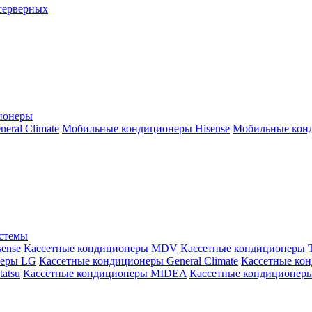
серверных
ионеры
ral Climate
Мобильные кондиционеры Hisense
Мобильные конд
истемы
ense
Кассетные кондиционеры MDV
Кассетные кондиционеры 
неры LG
Кассетные кондиционеры General Climate
Кассетные конд
atsu
Кассетные кондиционеры MIDEA
Кассетные кондиционер