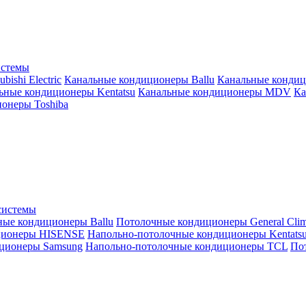
истемы
ishi Electric
Канальные кондиционеры Ballu
Канальные кондиц
ьные кондиционеры Kentatsu
Канальные кондиционеры MDV
Ка
онеры Toshiba
системы
ные кондиционеры Ballu
Потолочные кондиционеры General Clim
ционеры HISENSE
Напольно-потолочные кондиционеры Kentats
ционеры Samsung
Напольно-потолочные кондиционеры TCL
Пот