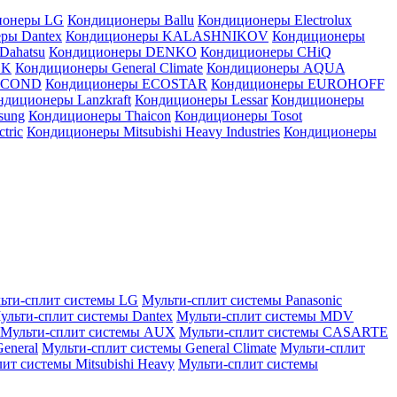
ионеры LG
Кондиционеры Ballu
Кондиционеры Electrolux
ры Dantex
Кондиционеры KALASHNIKOV
Кондиционеры
Dahatsu
Кондиционеры DENKO
Кондиционеры CHiQ
EK
Кондиционеры General Climate
Кондиционеры AQUA
AICOND
Кондиционеры ECOSTAR
Кондиционеры EUROHOFF
ндиционеры Lanzkraft
Кондиционеры Lessar
Кондиционеры
sung
Кондиционеры Thaicon
Кондиционеры Tosot
tric
Кондиционеры Mitsubishi Heavy Industries
Кондиционеры
ьти-сплит системы LG
Мульти-сплит системы Panasonic
ульти-сплит системы Dantex
Мульти-сплит системы MDV
Мульти-сплит системы AUX
Мульти-сплит системы CASARTE
eneral
Мульти-сплит системы General Climate
Мульти-сплит
ит системы Mitsubishi Heavy
Мульти-сплит системы