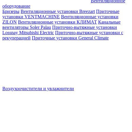
Вентиляционное
оборудование
Бризеры
Вентиляционные установки Breezart
Приточные
установки VENTMACHINE
Вентиляционные установки
ZILON
Вентиляционные установки КЛИМАТ
Канальные
вентиляторы Soler Palau
Приточно-вытяжные установки
Lossnay Mitsubishi Electric
Приточно-вытяжные установки с
рекуперацией
Приточные установки General Climate
Воздухоочистители и увлажнители