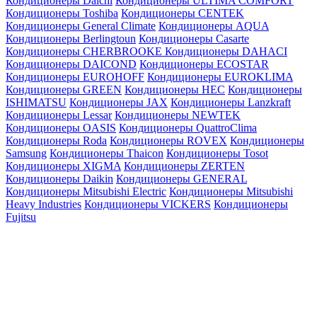
Кондиционеры Daichi
Кондиционеры ULTIMA COMFORT
Кондиционеры Toshiba
Кондиционеры CENTEK
Кондиционеры General Climate
Кондиционеры AQUA
Кондиционеры Berlingtoun
Кондиционеры Casarte
Кондиционеры CHERBROOKE
Кондиционеры DAHACI
Кондиционеры DAICOND
Кондиционеры ECOSTAR
Кондиционеры EUROHOFF
Кондиционеры EUROKLIMA
Кондиционеры GREEN
Кондиционеры HEC
Кондиционеры
ISHIMATSU
Кондиционеры JAX
Кондиционеры Lanzkraft
Кондиционеры Lessar
Кондиционеры NEWTEK
Кондиционеры OASIS
Кондиционеры QuattroClima
Кондиционеры Roda
Кондиционеры ROVEX
Кондиционеры
Samsung
Кондиционеры Thaicon
Кондиционеры Tosot
Кондиционеры XIGMA
Кондиционеры ZERTEN
Кондиционеры Daikin
Кондиционеры GENERAL
Кондиционеры Mitsubishi Electric
Кондиционеры Mitsubishi
Heavy Industries
Кондиционеры VICKERS
Кондиционеры
Fujitsu