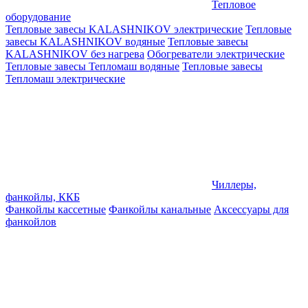
Тепловое
оборудование
Тепловые завесы KALASHNIKOV электрические
Тепловые
завесы KALASHNIKOV водяные
Тепловые завесы
KALASHNIKOV без нагрева
Обогреватели электрические
Тепловые завесы Тепломаш водяные
Тепловые завесы
Тепломаш электрические
Чиллеры,
фанкойлы, ККБ
Фанкойлы кассетные
Фанкойлы канальные
Аксессуары для
фанкойлов