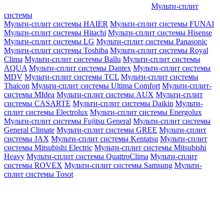
Мульти-сплит
системы
Мульти-сплит системы HAIER
Мульти-сплит системы FUNAI
Мульти-сплит системы Hitachi
Мульти-сплит системы Hisense
Мульти-сплит системы LG
Мульти-сплит системы Panasonic
Мульти-сплит системы Toshiba
Мульти-сплит системы Royal
Clima
Мульти-сплит системы Ballu
Мульти-сплит системы
AQUA
Мульти-сплит системы Dantex
Мульти-сплит системы
MDV
Мульти-сплит системы TCL
Мульти-сплит системы
Thaicon
Мульти-сплит системы Ultima Comfort
Мульти-сплит-
системы MIdea
Мульти-сплит системы AUX
Мульти-сплит
системы CASARTE
Мульти-сплит системы Daikin
Мульти-
сплит системы Electrolux
Мульти-сплит системы Energolux
Мульти-сплит системы Fujitsu General
Мульти-сплит системы
General Climate
Мульти-сплит системы GREE
Мульти-сплит
системы JAX
Мульти-сплит системы Kentatsu
Мульти-сплит
системы Mitsubishi Electric
Мульти-сплит системы Mitsubishi
Heavy
Мульти-сплит системы QuattroClima
Мульти-сплит
системы ROVEX
Мульти-сплит системы Samsung
Мульти-
сплит системы Tosot