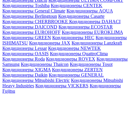
Кондиционеры Daichi
Кондиционеры ULTIMA COMFORT
Кондиционеры Toshiba
Кондиционеры CENTEK
Кондиционеры General Climate
Кондиционеры AQUA
Кондиционеры Berlingtoun
Кондиционеры Casarte
Кондиционеры CHERBROOKE
Кондиционеры DAHACI
Кондиционеры DAICOND
Кондиционеры ECOSTAR
Кондиционеры EUROHOFF
Кондиционеры EUROKLIMA
Кондиционеры GREEN
Кондиционеры HEC
Кондиционеры
ISHIMATSU
Кондиционеры JAX
Кондиционеры Lanzkraft
Кондиционеры Lessar
Кондиционеры NEWTEK
Кондиционеры OASIS
Кондиционеры QuattroClima
Кондиционеры Roda
Кондиционеры ROVEX
Кондиционеры
Samsung
Кондиционеры Thaicon
Кондиционеры Tosot
Кондиционеры XIGMA
Кондиционеры ZERTEN
Кондиционеры Daikin
Кондиционеры GENERAL
Кондиционеры Mitsubishi Electric
Кондиционеры Mitsubishi
Heavy Industries
Кондиционеры VICKERS
Кондиционеры
Fujitsu