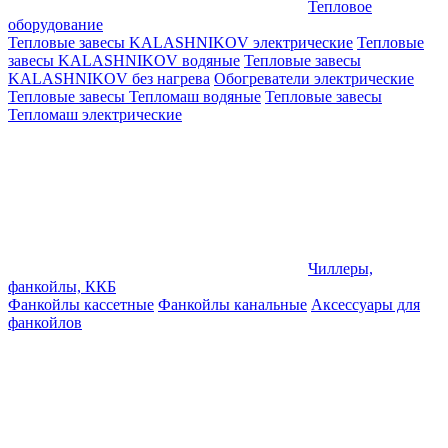
Тепловое
оборудование
Тепловые завесы KALASHNIKOV электрические
Тепловые
завесы KALASHNIKOV водяные
Тепловые завесы
KALASHNIKOV без нагрева
Обогреватели электрические
Тепловые завесы Тепломаш водяные
Тепловые завесы
Тепломаш электрические
Чиллеры,
фанкойлы, ККБ
Фанкойлы кассетные
Фанкойлы канальные
Аксессуары для
фанкойлов