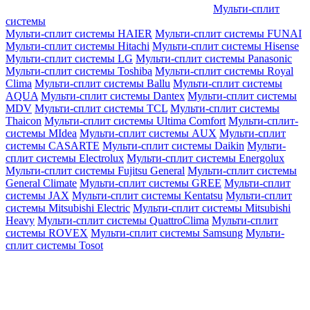
Мульти-сплит
системы
Мульти-сплит системы HAIER
Мульти-сплит системы FUNAI
Мульти-сплит системы Hitachi
Мульти-сплит системы Hisense
Мульти-сплит системы LG
Мульти-сплит системы Panasonic
Мульти-сплит системы Toshiba
Мульти-сплит системы Royal
Clima
Мульти-сплит системы Ballu
Мульти-сплит системы
AQUA
Мульти-сплит системы Dantex
Мульти-сплит системы
MDV
Мульти-сплит системы TCL
Мульти-сплит системы
Thaicon
Мульти-сплит системы Ultima Comfort
Мульти-сплит-
системы MIdea
Мульти-сплит системы AUX
Мульти-сплит
системы CASARTE
Мульти-сплит системы Daikin
Мульти-
сплит системы Electrolux
Мульти-сплит системы Energolux
Мульти-сплит системы Fujitsu General
Мульти-сплит системы
General Climate
Мульти-сплит системы GREE
Мульти-сплит
системы JAX
Мульти-сплит системы Kentatsu
Мульти-сплит
системы Mitsubishi Electric
Мульти-сплит системы Mitsubishi
Heavy
Мульти-сплит системы QuattroClima
Мульти-сплит
системы ROVEX
Мульти-сплит системы Samsung
Мульти-
сплит системы Tosot