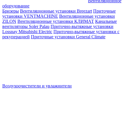
Вентиляционное
оборудование
Бризеры
Вентиляционные установки Breezart
Приточные
установки VENTMACHINE
Вентиляционные установки
ZILON
Вентиляционные установки КЛИМАТ
Канальные
вентиляторы Soler Palau
Приточно-вытяжные установки
Lossnay Mitsubishi Electric
Приточно-вытяжные установки с
рекуперацией
Приточные установки General Climate
Воздухоочистители и увлажнители