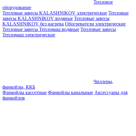
Тепловое
оборудование
Тепловые завесы KALASHNIKOV электрические
Тепловые
завесы KALASHNIKOV водяные
Тепловые завесы
KALASHNIKOV без нагрева
Обогреватели электрические
Тепловые завесы Тепломаш водяные
Тепловые завесы
Тепломаш электрические
Чиллеры,
фанкойлы, ККБ
Фанкойлы кассетные
Фанкойлы канальные
Аксессуары для
фанкойлов