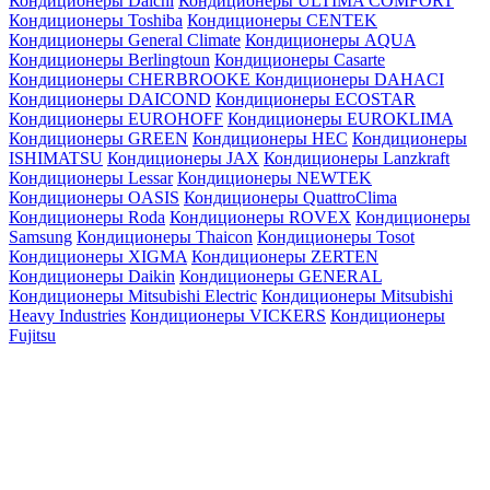
Кондиционеры Daichi
Кондиционеры ULTIMA COMFORT
Кондиционеры Toshiba
Кондиционеры CENTEK
Кондиционеры General Climate
Кондиционеры AQUA
Кондиционеры Berlingtoun
Кондиционеры Casarte
Кондиционеры CHERBROOKE
Кондиционеры DAHACI
Кондиционеры DAICOND
Кондиционеры ECOSTAR
Кондиционеры EUROHOFF
Кондиционеры EUROKLIMA
Кондиционеры GREEN
Кондиционеры HEC
Кондиционеры
ISHIMATSU
Кондиционеры JAX
Кондиционеры Lanzkraft
Кондиционеры Lessar
Кондиционеры NEWTEK
Кондиционеры OASIS
Кондиционеры QuattroClima
Кондиционеры Roda
Кондиционеры ROVEX
Кондиционеры
Samsung
Кондиционеры Thaicon
Кондиционеры Tosot
Кондиционеры XIGMA
Кондиционеры ZERTEN
Кондиционеры Daikin
Кондиционеры GENERAL
Кондиционеры Mitsubishi Electric
Кондиционеры Mitsubishi
Heavy Industries
Кондиционеры VICKERS
Кондиционеры
Fujitsu