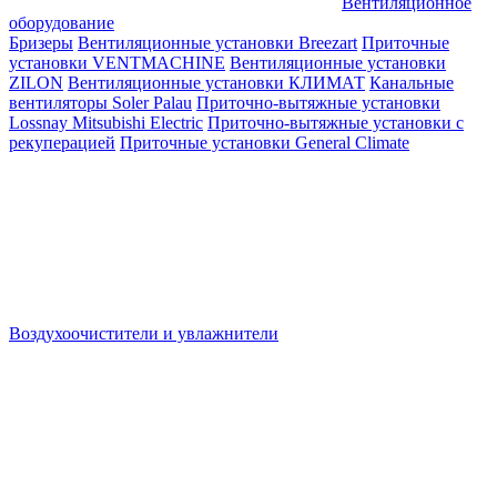
Вентиляционное
оборудование
Бризеры
Вентиляционные установки Breezart
Приточные
установки VENTMACHINE
Вентиляционные установки
ZILON
Вентиляционные установки КЛИМАТ
Канальные
вентиляторы Soler Palau
Приточно-вытяжные установки
Lossnay Mitsubishi Electric
Приточно-вытяжные установки с
рекуперацией
Приточные установки General Climate
Воздухоочистители и увлажнители