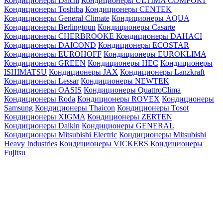
Кондиционеры Daichi
Кондиционеры ULTIMA COMFORT
Кондиционеры Toshiba
Кондиционеры CENTEK
Кондиционеры General Climate
Кондиционеры AQUA
Кондиционеры Berlingtoun
Кондиционеры Casarte
Кондиционеры CHERBROOKE
Кондиционеры DAHACI
Кондиционеры DAICOND
Кондиционеры ECOSTAR
Кондиционеры EUROHOFF
Кондиционеры EUROKLIMA
Кондиционеры GREEN
Кондиционеры HEC
Кондиционеры
ISHIMATSU
Кондиционеры JAX
Кондиционеры Lanzkraft
Кондиционеры Lessar
Кондиционеры NEWTEK
Кондиционеры OASIS
Кондиционеры QuattroClima
Кондиционеры Roda
Кондиционеры ROVEX
Кондиционеры
Samsung
Кондиционеры Thaicon
Кондиционеры Tosot
Кондиционеры XIGMA
Кондиционеры ZERTEN
Кондиционеры Daikin
Кондиционеры GENERAL
Кондиционеры Mitsubishi Electric
Кондиционеры Mitsubishi
Heavy Industries
Кондиционеры VICKERS
Кондиционеры
Fujitsu