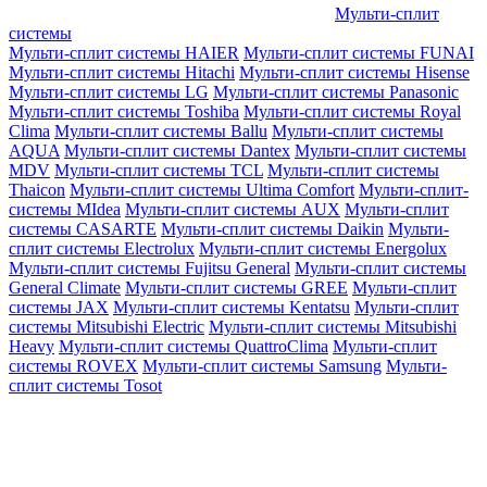
Мульти-сплит
системы
Мульти-сплит системы HAIER
Мульти-сплит системы FUNAI
Мульти-сплит системы Hitachi
Мульти-сплит системы Hisense
Мульти-сплит системы LG
Мульти-сплит системы Panasonic
Мульти-сплит системы Toshiba
Мульти-сплит системы Royal
Clima
Мульти-сплит системы Ballu
Мульти-сплит системы
AQUA
Мульти-сплит системы Dantex
Мульти-сплит системы
MDV
Мульти-сплит системы TCL
Мульти-сплит системы
Thaicon
Мульти-сплит системы Ultima Comfort
Мульти-сплит-
системы MIdea
Мульти-сплит системы AUX
Мульти-сплит
системы CASARTE
Мульти-сплит системы Daikin
Мульти-
сплит системы Electrolux
Мульти-сплит системы Energolux
Мульти-сплит системы Fujitsu General
Мульти-сплит системы
General Climate
Мульти-сплит системы GREE
Мульти-сплит
системы JAX
Мульти-сплит системы Kentatsu
Мульти-сплит
системы Mitsubishi Electric
Мульти-сплит системы Mitsubishi
Heavy
Мульти-сплит системы QuattroClima
Мульти-сплит
системы ROVEX
Мульти-сплит системы Samsung
Мульти-
сплит системы Tosot