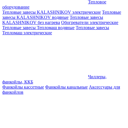
Тепловое
оборудование
Тепловые завесы KALASHNIKOV электрические
Тепловые
завесы KALASHNIKOV водяные
Тепловые завесы
KALASHNIKOV без нагрева
Обогреватели электрические
Тепловые завесы Тепломаш водяные
Тепловые завесы
Тепломаш электрические
Чиллеры,
фанкойлы, ККБ
Фанкойлы кассетные
Фанкойлы канальные
Аксессуары для
фанкойлов