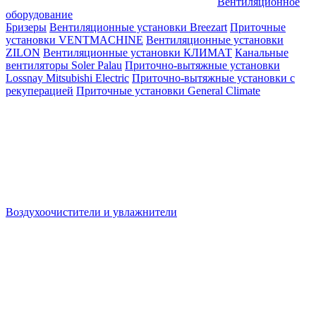
Вентиляционное
оборудование
Бризеры
Вентиляционные установки Breezart
Приточные
установки VENTMACHINE
Вентиляционные установки
ZILON
Вентиляционные установки КЛИМАТ
Канальные
вентиляторы Soler Palau
Приточно-вытяжные установки
Lossnay Mitsubishi Electric
Приточно-вытяжные установки с
рекуперацией
Приточные установки General Climate
Воздухоочистители и увлажнители