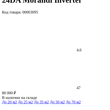
24DA Morandi Inverter
Код товара: 00003095
4.6
47
80 000 ₽
В наличии на складе
До 20 м2
До 25 м2
До 35 м2
До 50 м2
До 70 м2