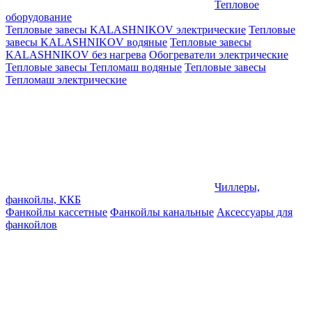
Тепловое
оборудование
Тепловые завесы KALASHNIKOV электрические
Тепловые
завесы KALASHNIKOV водяные
Тепловые завесы
KALASHNIKOV без нагрева
Обогреватели электрические
Тепловые завесы Тепломаш водяные
Тепловые завесы
Тепломаш электрические
Чиллеры,
фанкойлы, ККБ
Фанкойлы кассетные
Фанкойлы канальные
Аксессуары для
фанкойлов