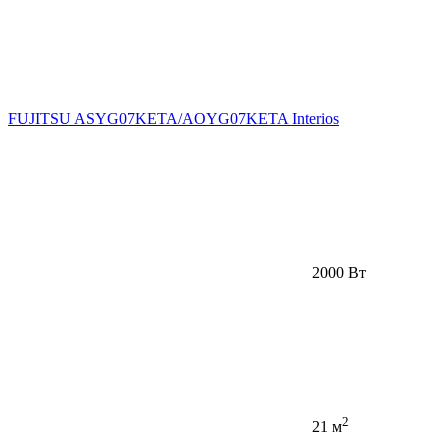
FUJITSU ASYG07KETA/AOYG07KETA Interios
2000 Вт
2
21 м