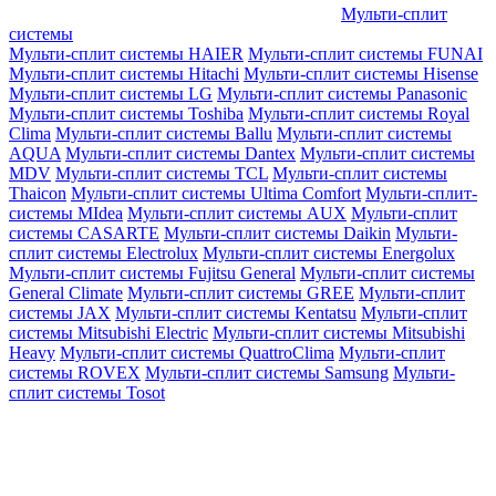
Мульти-сплит
системы
Мульти-сплит системы HAIER
Мульти-сплит системы FUNAI
Мульти-сплит системы Hitachi
Мульти-сплит системы Hisense
Мульти-сплит системы LG
Мульти-сплит системы Panasonic
Мульти-сплит системы Toshiba
Мульти-сплит системы Royal
Clima
Мульти-сплит системы Ballu
Мульти-сплит системы
AQUA
Мульти-сплит системы Dantex
Мульти-сплит системы
MDV
Мульти-сплит системы TCL
Мульти-сплит системы
Thaicon
Мульти-сплит системы Ultima Comfort
Мульти-сплит-
системы MIdea
Мульти-сплит системы AUX
Мульти-сплит
системы CASARTE
Мульти-сплит системы Daikin
Мульти-
сплит системы Electrolux
Мульти-сплит системы Energolux
Мульти-сплит системы Fujitsu General
Мульти-сплит системы
General Climate
Мульти-сплит системы GREE
Мульти-сплит
системы JAX
Мульти-сплит системы Kentatsu
Мульти-сплит
системы Mitsubishi Electric
Мульти-сплит системы Mitsubishi
Heavy
Мульти-сплит системы QuattroClima
Мульти-сплит
системы ROVEX
Мульти-сплит системы Samsung
Мульти-
сплит системы Tosot