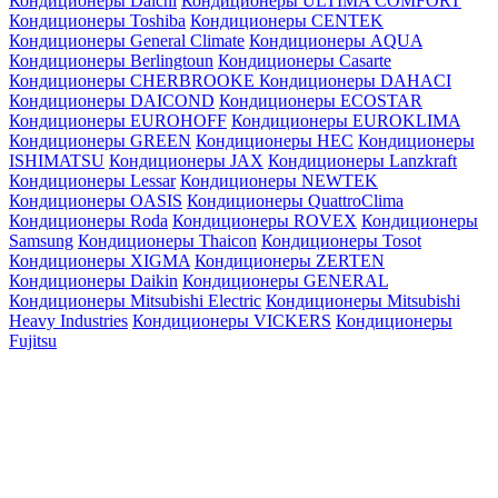
Кондиционеры Daichi
Кондиционеры ULTIMA COMFORT
Кондиционеры Toshiba
Кондиционеры CENTEK
Кондиционеры General Climate
Кондиционеры AQUA
Кондиционеры Berlingtoun
Кондиционеры Casarte
Кондиционеры CHERBROOKE
Кондиционеры DAHACI
Кондиционеры DAICOND
Кондиционеры ECOSTAR
Кондиционеры EUROHOFF
Кондиционеры EUROKLIMA
Кондиционеры GREEN
Кондиционеры HEC
Кондиционеры
ISHIMATSU
Кондиционеры JAX
Кондиционеры Lanzkraft
Кондиционеры Lessar
Кондиционеры NEWTEK
Кондиционеры OASIS
Кондиционеры QuattroClima
Кондиционеры Roda
Кондиционеры ROVEX
Кондиционеры
Samsung
Кондиционеры Thaicon
Кондиционеры Tosot
Кондиционеры XIGMA
Кондиционеры ZERTEN
Кондиционеры Daikin
Кондиционеры GENERAL
Кондиционеры Mitsubishi Electric
Кондиционеры Mitsubishi
Heavy Industries
Кондиционеры VICKERS
Кондиционеры
Fujitsu