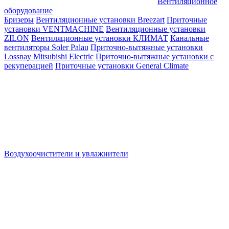
Вентиляционное
оборудование
Бризеры
Вентиляционные установки Breezart
Приточные
установки VENTMACHINE
Вентиляционные установки
ZILON
Вентиляционные установки КЛИМАТ
Канальные
вентиляторы Soler Palau
Приточно-вытяжные установки
Lossnay Mitsubishi Electric
Приточно-вытяжные установки с
рекуперацией
Приточные установки General Climate
Воздухоочистители и увлажнители