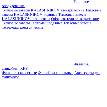
Тепловое
оборудование
Тепловые завесы KALASHNIKOV электрические
Тепловые
завесы KALASHNIKOV водяные
Тепловые завесы
KALASHNIKOV без нагрева
Обогреватели электрические
Тепловые завесы Тепломаш водяные
Тепловые завесы
Тепломаш электрические
Чиллеры,
фанкойлы, ККБ
Фанкойлы кассетные
Фанкойлы канальные
Аксессуары для
фанкойлов