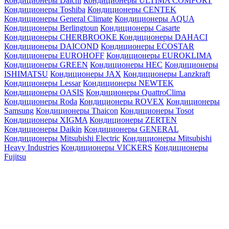
Кондиционеры Daichi
Кондиционеры ULTIMA COMFORT
Кондиционеры Toshiba
Кондиционеры CENTEK
Кондиционеры General Climate
Кондиционеры AQUA
Кондиционеры Berlingtoun
Кондиционеры Casarte
Кондиционеры CHERBROOKE
Кондиционеры DAHACI
Кондиционеры DAICOND
Кондиционеры ECOSTAR
Кондиционеры EUROHOFF
Кондиционеры EUROKLIMA
Кондиционеры GREEN
Кондиционеры HEC
Кондиционеры
ISHIMATSU
Кондиционеры JAX
Кондиционеры Lanzkraft
Кондиционеры Lessar
Кондиционеры NEWTEK
Кондиционеры OASIS
Кондиционеры QuattroClima
Кондиционеры Roda
Кондиционеры ROVEX
Кондиционеры
Samsung
Кондиционеры Thaicon
Кондиционеры Tosot
Кондиционеры XIGMA
Кондиционеры ZERTEN
Кондиционеры Daikin
Кондиционеры GENERAL
Кондиционеры Mitsubishi Electric
Кондиционеры Mitsubishi
Heavy Industries
Кондиционеры VICKERS
Кондиционеры
Fujitsu