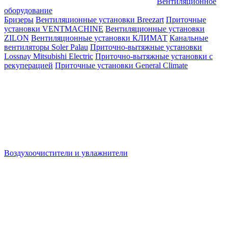
Вентиляционное
оборудование
Бризеры
Вентиляционные установки Breezart
Приточные
установки VENTMACHINE
Вентиляционные установки
ZILON
Вентиляционные установки КЛИМАТ
Канальные
вентиляторы Soler Palau
Приточно-вытяжные установки
Lossnay Mitsubishi Electric
Приточно-вытяжные установки с
рекуперацией
Приточные установки General Climate
Воздухоочистители и увлажнители