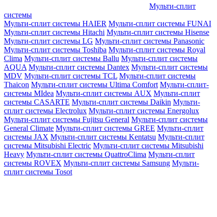
Мульти-сплит
системы
Мульти-сплит системы HAIER
Мульти-сплит системы FUNAI
Мульти-сплит системы Hitachi
Мульти-сплит системы Hisense
Мульти-сплит системы LG
Мульти-сплит системы Panasonic
Мульти-сплит системы Toshiba
Мульти-сплит системы Royal
Clima
Мульти-сплит системы Ballu
Мульти-сплит системы
AQUA
Мульти-сплит системы Dantex
Мульти-сплит системы
MDV
Мульти-сплит системы TCL
Мульти-сплит системы
Thaicon
Мульти-сплит системы Ultima Comfort
Мульти-сплит-
системы MIdea
Мульти-сплит системы AUX
Мульти-сплит
системы CASARTE
Мульти-сплит системы Daikin
Мульти-
сплит системы Electrolux
Мульти-сплит системы Energolux
Мульти-сплит системы Fujitsu General
Мульти-сплит системы
General Climate
Мульти-сплит системы GREE
Мульти-сплит
системы JAX
Мульти-сплит системы Kentatsu
Мульти-сплит
системы Mitsubishi Electric
Мульти-сплит системы Mitsubishi
Heavy
Мульти-сплит системы QuattroClima
Мульти-сплит
системы ROVEX
Мульти-сплит системы Samsung
Мульти-
сплит системы Tosot