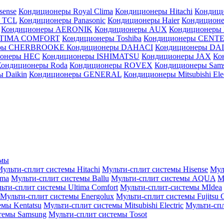
sense
Кондиционеры Royal Clima
Кондиционеры Hitachi
Кондиц
 TCL
Кондиционеры Panasonic
Кондиционеры Haier
Кондиционе
Кондиционеры AERONIK
Кондиционеры AUX
Кондиционеры 
LTIMA COMFORT
Кондиционеры Toshiba
Кондиционеры CENT
еры CHERBROOKE
Кондиционеры DAHACI
Кондиционеры D
ионеры HEC
Кондиционеры ISHIMATSU
Кондиционеры JAX
Ко
Кондиционеры Roda
Кондиционеры ROVEX
Кондиционеры Sam
 Daikin
Кондиционеры GENERAL
Кондиционеры Mitsubishi Elec
емы
ульти-сплит системы Hitachi
Мульти-сплит системы Hisense
Мул
ima
Мульти-сплит системы Ballu
Мульти-сплит системы AQUA
М
ьти-сплит системы Ultima Comfort
Мульти-сплит-системы MIdea
Мульти-сплит системы Energolux
Мульти-сплит системы Fujitsu G
емы Kentatsu
Мульти-сплит системы Mitsubishi Electric
Мульти-спл
темы Samsung
Мульти-сплит системы Tosot