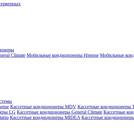
серверных
ионеры
ral Climate
Мобильные кондиционеры Hisense
Мобильные конд
истемы
ense
Кассетные кондиционеры MDV
Кассетные кондиционеры 
неры LG
Кассетные кондиционеры General Climate
Кассетные конд
atsu
Кассетные кондиционеры MIDEA
Кассетные кондиционер