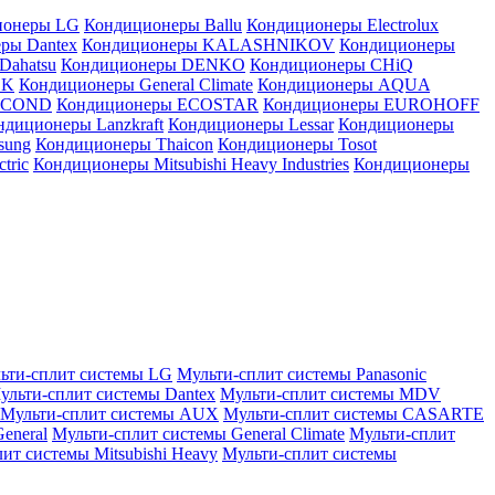
ионеры LG
Кондиционеры Ballu
Кондиционеры Electrolux
ры Dantex
Кондиционеры KALASHNIKOV
Кондиционеры
Dahatsu
Кондиционеры DENKO
Кондиционеры CHiQ
EK
Кондиционеры General Climate
Кондиционеры AQUA
AICOND
Кондиционеры ECOSTAR
Кондиционеры EUROHOFF
ндиционеры Lanzkraft
Кондиционеры Lessar
Кондиционеры
sung
Кондиционеры Thaicon
Кондиционеры Tosot
tric
Кондиционеры Mitsubishi Heavy Industries
Кондиционеры
ьти-сплит системы LG
Мульти-сплит системы Panasonic
ульти-сплит системы Dantex
Мульти-сплит системы MDV
Мульти-сплит системы AUX
Мульти-сплит системы CASARTE
eneral
Мульти-сплит системы General Climate
Мульти-сплит
ит системы Mitsubishi Heavy
Мульти-сплит системы