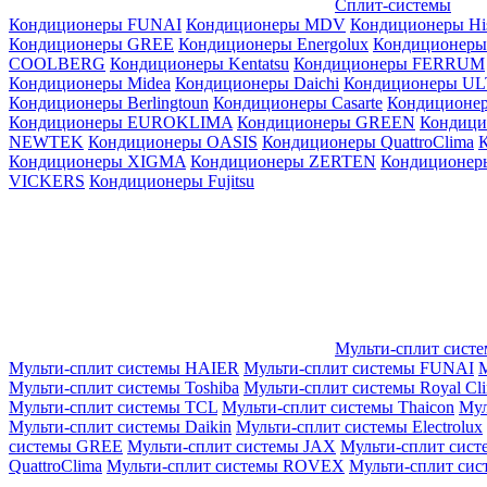
Сплит-системы
Кондиционеры FUNAI
Кондиционеры MDV
Кондиционеры Hi
Кондиционеры GREE
Кондиционеры Energolux
Кондиционеры
СOOLBERG
Кондиционеры Kentatsu
Кондиционеры FERRUM
Кондиционеры Midea
Кондиционеры Daichi
Кондиционеры U
Кондиционеры Berlingtoun
Кондиционеры Casarte
Кондицион
Кондиционеры EUROKLIMA
Кондиционеры GREEN
Кондиц
NEWTEK
Кондиционеры OASIS
Кондиционеры QuattroClima
Кондиционеры XIGMA
Кондиционеры ZERTEN
Кондиционеры
VICKERS
Кондиционеры Fujitsu
Мульти-сплит сист
Мульти-сплит системы HAIER
Мульти-сплит системы FUNAI
М
Мульти-сплит системы Toshiba
Мульти-сплит системы Royal Cl
Мульти-сплит системы TCL
Мульти-сплит системы Thaicon
Мул
Мульти-сплит системы Daikin
Мульти-сплит системы Electrolux
системы GREE
Мульти-сплит системы JAX
Мульти-сплит сист
QuattroClima
Мульти-сплит системы ROVEX
Мульти-сплит сис