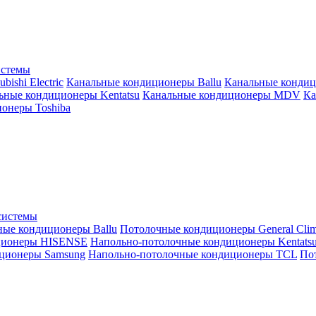
истемы
ishi Electric
Канальные кондиционеры Ballu
Канальные кондиц
ьные кондиционеры Kentatsu
Канальные кондиционеры MDV
Ка
онеры Toshiba
системы
ные кондиционеры Ballu
Потолочные кондиционеры General Clim
ционеры HISENSE
Напольно-потолочные кондиционеры Kentats
ционеры Samsung
Напольно-потолочные кондиционеры TCL
Пот