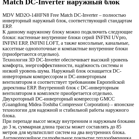
Match DC-Inverter наружный блок
MDV MD2O-14HFN8 Free Match DC-Inverter – полностью
инверторный наружный блок, соответствующий стандартам
ERP.
К данному наружному блоку можно подключить следующие
блоки: настенные внутренние блоки серий INFINI UVpro,
INFINI ERP, INFINI LOFT, а также консольные, канальные,
кассетныe однопоточные и компактные внутренние блоки
(приобретаются отдельно).
Технология 3D DC-Inverter обеспечивает высокий уровень
комфорта, энергоэффективности, надёжность системы и
низкий уровень шума. Наружный блок оснащается DC-
инверторным компрессором и DC-инверторным
вентилятором и соответствует требованиям Европейской
директивы ERP. Внутренний блок с DC-инверторным
вентилятором в комплекте приобретается отдельно.
Двухроторный DC-инверторный компрессор GMCC
(Guangdong Midea-Toshiba Compressor Corporation) – японские
технологии для надежной и стабильной работы наружного
блока.
При перепаде высот между внутренним и наружным блоками
до 3 м, суммарная длина трассы может составлять до 85
метров для мультисплит систем на два внутренних блока.
Антикоррозийное гидрофильное покрытие теплообменника