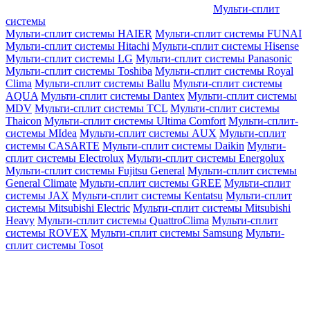
Мульти-сплит
системы
Мульти-сплит системы HAIER
Мульти-сплит системы FUNAI
Мульти-сплит системы Hitachi
Мульти-сплит системы Hisense
Мульти-сплит системы LG
Мульти-сплит системы Panasonic
Мульти-сплит системы Toshiba
Мульти-сплит системы Royal
Clima
Мульти-сплит системы Ballu
Мульти-сплит системы
AQUA
Мульти-сплит системы Dantex
Мульти-сплит системы
MDV
Мульти-сплит системы TCL
Мульти-сплит системы
Thaicon
Мульти-сплит системы Ultima Comfort
Мульти-сплит-
системы MIdea
Мульти-сплит системы AUX
Мульти-сплит
системы CASARTE
Мульти-сплит системы Daikin
Мульти-
сплит системы Electrolux
Мульти-сплит системы Energolux
Мульти-сплит системы Fujitsu General
Мульти-сплит системы
General Climate
Мульти-сплит системы GREE
Мульти-сплит
системы JAX
Мульти-сплит системы Kentatsu
Мульти-сплит
системы Mitsubishi Electric
Мульти-сплит системы Mitsubishi
Heavy
Мульти-сплит системы QuattroClima
Мульти-сплит
системы ROVEX
Мульти-сплит системы Samsung
Мульти-
сплит системы Tosot