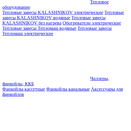
Тепловое
оборудование
Тепловые завесы KALASHNIKOV электрические
Тепловые
завесы KALASHNIKOV водяные
Тепловые завесы
KALASHNIKOV без нагрева
Обогреватели электрические
Тепловые завесы Тепломаш водяные
Тепловые завесы
Тепломаш электрические
Чиллеры,
фанкойлы, ККБ
Фанкойлы кассетные
Фанкойлы канальные
Аксессуары для
фанкойлов