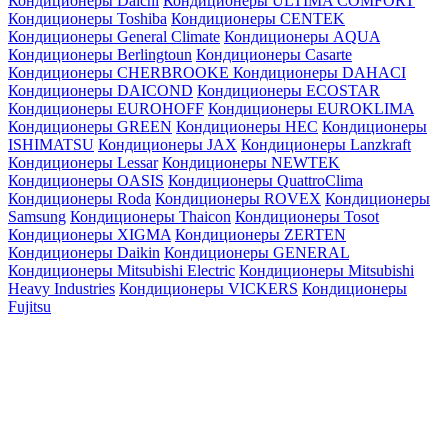
Кондиционеры Daichi
Кондиционеры ULTIMA COMFORT
Кондиционеры Toshiba
Кондиционеры CENTEK
Кондиционеры General Climate
Кондиционеры AQUA
Кондиционеры Berlingtoun
Кондиционеры Casarte
Кондиционеры CHERBROOKE
Кондиционеры DAHACI
Кондиционеры DAICOND
Кондиционеры ECOSTAR
Кондиционеры EUROHOFF
Кондиционеры EUROKLIMA
Кондиционеры GREEN
Кондиционеры HEC
Кондиционеры
ISHIMATSU
Кондиционеры JAX
Кондиционеры Lanzkraft
Кондиционеры Lessar
Кондиционеры NEWTEK
Кондиционеры OASIS
Кондиционеры QuattroClima
Кондиционеры Roda
Кондиционеры ROVEX
Кондиционеры
Samsung
Кондиционеры Thaicon
Кондиционеры Tosot
Кондиционеры XIGMA
Кондиционеры ZERTEN
Кондиционеры Daikin
Кондиционеры GENERAL
Кондиционеры Mitsubishi Electric
Кондиционеры Mitsubishi
Heavy Industries
Кондиционеры VICKERS
Кондиционеры
Fujitsu