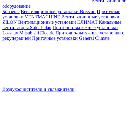
Вентиляционное
оборудование
Бризеры
Вентиляционные установки Breezart
Приточные
установки VENTMACHINE
Вентиляционные установки
ZILON
Вентиляционные установки КЛИМАТ
Канальные
вентиляторы Soler Palau
Приточно-вытяжные установки
Lossnay Mitsubishi Electric
Приточно-вытяжные установки с
рекуперацией
Приточные установки General Climate
Воздухоочистители и увлажнители