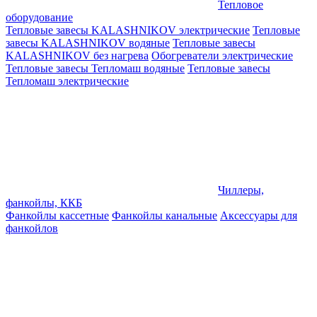
Тепловое
оборудование
Тепловые завесы KALASHNIKOV электрические
Тепловые
завесы KALASHNIKOV водяные
Тепловые завесы
KALASHNIKOV без нагрева
Обогреватели электрические
Тепловые завесы Тепломаш водяные
Тепловые завесы
Тепломаш электрические
Чиллеры,
фанкойлы, ККБ
Фанкойлы кассетные
Фанкойлы канальные
Аксессуары для
фанкойлов