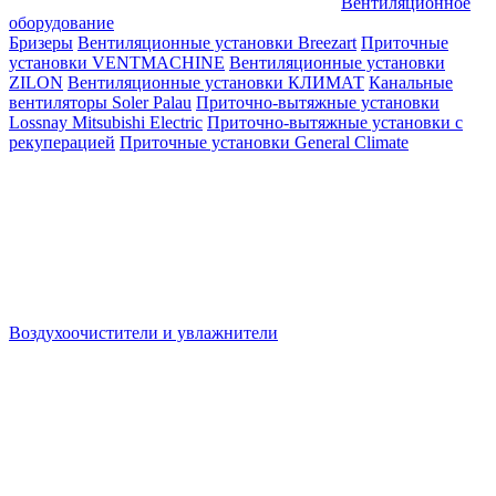
Вентиляционное
оборудование
Бризеры
Вентиляционные установки Breezart
Приточные
установки VENTMACHINE
Вентиляционные установки
ZILON
Вентиляционные установки КЛИМАТ
Канальные
вентиляторы Soler Palau
Приточно-вытяжные установки
Lossnay Mitsubishi Electric
Приточно-вытяжные установки с
рекуперацией
Приточные установки General Climate
Воздухоочистители и увлажнители