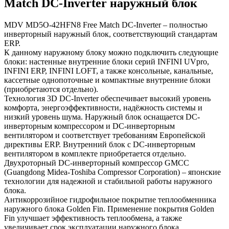
Match DC-Inverter наружный блок
MDV MD5O-42HFN8 Free Match DC-Inverter – полностью
инверторный наружный блок, соответствующий стандартам
ERP.
К данному наружному блоку можно подключить следующие
блоки: настенные внутренние блоки серий INFINI UVpro,
INFINI ERP, INFINI LOFT, а также консольные, канальные,
кассетныe однопоточные и компактные внутренние блоки
(приобретаются отдельно).
Технология 3D DC-Inverter обеспечивает высокий уровень
комфорта, энергоэффективности, надёжность системы и
низкий уровень шума. Наружный блок оснащается DC-
инверторным компрессором и DC-инверторным
вентилятором и соответствует требованиям Европейской
директивы ERP. Внутренний блок с DC-инверторным
вентилятором в комплекте приобретается отдельно.
Двухроторный DC-инверторный компрессор GMCC
(Guangdong Midea-Toshiba Compressor Corporation) – японские
технологии для надежной и стабильной работы наружного
блока.
Антикоррозийное гидрофильное покрытие теплообменника
наружного блока Golden Fin. Применение покрытия Golden
Fin улучшает эффективность теплообмена, а также
увеличивает срок эксплуатации наружного блока.