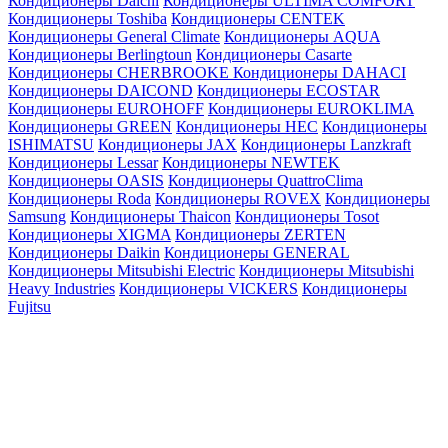
Кондиционеры Daichi
Кондиционеры ULTIMA COMFORT
Кондиционеры Toshiba
Кондиционеры CENTEK
Кондиционеры General Climate
Кондиционеры AQUA
Кондиционеры Berlingtoun
Кондиционеры Casarte
Кондиционеры CHERBROOKE
Кондиционеры DAHACI
Кондиционеры DAICOND
Кондиционеры ECOSTAR
Кондиционеры EUROHOFF
Кондиционеры EUROKLIMA
Кондиционеры GREEN
Кондиционеры HEC
Кондиционеры
ISHIMATSU
Кондиционеры JAX
Кондиционеры Lanzkraft
Кондиционеры Lessar
Кондиционеры NEWTEK
Кондиционеры OASIS
Кондиционеры QuattroClima
Кондиционеры Roda
Кондиционеры ROVEX
Кондиционеры
Samsung
Кондиционеры Thaicon
Кондиционеры Tosot
Кондиционеры XIGMA
Кондиционеры ZERTEN
Кондиционеры Daikin
Кондиционеры GENERAL
Кондиционеры Mitsubishi Electric
Кондиционеры Mitsubishi
Heavy Industries
Кондиционеры VICKERS
Кондиционеры
Fujitsu