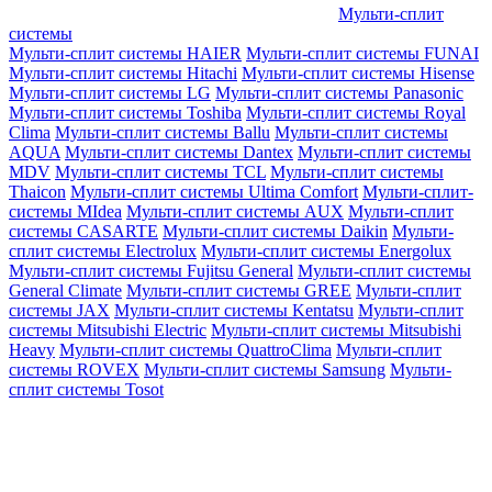
Мульти-сплит
системы
Мульти-сплит системы HAIER
Мульти-сплит системы FUNAI
Мульти-сплит системы Hitachi
Мульти-сплит системы Hisense
Мульти-сплит системы LG
Мульти-сплит системы Panasonic
Мульти-сплит системы Toshiba
Мульти-сплит системы Royal
Clima
Мульти-сплит системы Ballu
Мульти-сплит системы
AQUA
Мульти-сплит системы Dantex
Мульти-сплит системы
MDV
Мульти-сплит системы TCL
Мульти-сплит системы
Thaicon
Мульти-сплит системы Ultima Comfort
Мульти-сплит-
системы MIdea
Мульти-сплит системы AUX
Мульти-сплит
системы CASARTE
Мульти-сплит системы Daikin
Мульти-
сплит системы Electrolux
Мульти-сплит системы Energolux
Мульти-сплит системы Fujitsu General
Мульти-сплит системы
General Climate
Мульти-сплит системы GREE
Мульти-сплит
системы JAX
Мульти-сплит системы Kentatsu
Мульти-сплит
системы Mitsubishi Electric
Мульти-сплит системы Mitsubishi
Heavy
Мульти-сплит системы QuattroClima
Мульти-сплит
системы ROVEX
Мульти-сплит системы Samsung
Мульти-
сплит системы Tosot