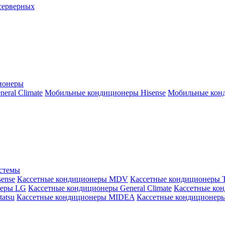
серверных
ионеры
ral Climate
Мобильные кондиционеры Hisense
Мобильные конд
истемы
ense
Кассетные кондиционеры MDV
Кассетные кондиционеры 
неры LG
Кассетные кондиционеры General Climate
Кассетные конд
atsu
Кассетные кондиционеры MIDEA
Кассетные кондиционер