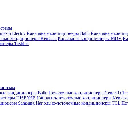
истемы
ishi Electric
Канальные кондиционеры Ballu
Канальные кондиц
ьные кондиционеры Kentatsu
Канальные кондиционеры MDV
Ка
онеры Toshiba
системы
ные кондиционеры Ballu
Потолочные кондиционеры General Clim
ционеры HISENSE
Напольно-потолочные кондиционеры Kentats
ционеры Samsung
Напольно-потолочные кондиционеры TCL
Пот