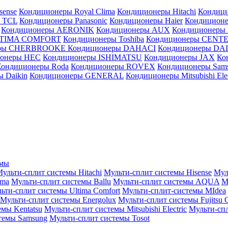
sense
Кондиционеры Royal Clima
Кондиционеры Hitachi
Кондиц
 TCL
Кондиционеры Panasonic
Кондиционеры Haier
Кондиционе
Кондиционеры AERONIK
Кондиционеры AUX
Кондиционеры 
LTIMA COMFORT
Кондиционеры Toshiba
Кондиционеры CENT
еры CHERBROOKE
Кондиционеры DAHACI
Кондиционеры D
ионеры HEC
Кондиционеры ISHIMATSU
Кондиционеры JAX
Ко
Кондиционеры Roda
Кондиционеры ROVEX
Кондиционеры Sam
 Daikin
Кондиционеры GENERAL
Кондиционеры Mitsubishi Elec
емы
ульти-сплит системы Hitachi
Мульти-сплит системы Hisense
Мул
ima
Мульти-сплит системы Ballu
Мульти-сплит системы AQUA
М
ьти-сплит системы Ultima Comfort
Мульти-сплит-системы MIdea
Мульти-сплит системы Energolux
Мульти-сплит системы Fujitsu G
емы Kentatsu
Мульти-сплит системы Mitsubishi Electric
Мульти-спл
темы Samsung
Мульти-сплит системы Tosot