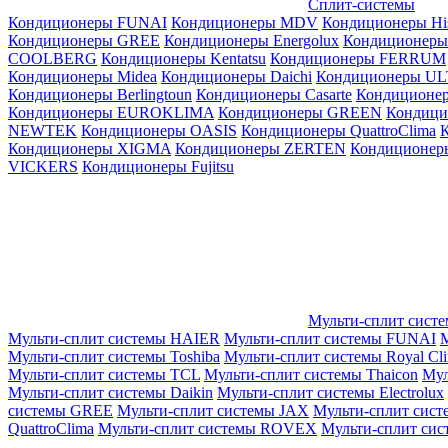
Сплит-системы
Кондиционеры FUNAI
Кондиционеры MDV
Кондиционеры Hi
Кондиционеры GREE
Кондиционеры Energolux
Кондиционеры
СOOLBERG
Кондиционеры Kentatsu
Кондиционеры FERRUM
Кондиционеры Midea
Кондиционеры Daichi
Кондиционеры U
Кондиционеры Berlingtoun
Кондиционеры Casarte
Кондицион
Кондиционеры EUROKLIMA
Кондиционеры GREEN
Кондиц
NEWTEK
Кондиционеры OASIS
Кондиционеры QuattroClima
Кондиционеры XIGMA
Кондиционеры ZERTEN
Кондиционеры
VICKERS
Кондиционеры Fujitsu
Мульти-сплит сист
Мульти-сплит системы HAIER
Мульти-сплит системы FUNAI
М
Мульти-сплит системы Toshiba
Мульти-сплит системы Royal Cl
Мульти-сплит системы TCL
Мульти-сплит системы Thaicon
Мул
Мульти-сплит системы Daikin
Мульти-сплит системы Electrolux
системы GREE
Мульти-сплит системы JAX
Мульти-сплит сист
QuattroClima
Мульти-сплит системы ROVEX
Мульти-сплит сис