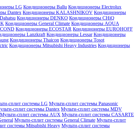
ионеры LG
Кондиционеры Ballu
Кондиционеры Electrolux
ры Dantex
Кондиционеры KALASHNIKOV
Кондиционеры
Dahatsu
Кондиционеры DENKO
Кондиционеры CHiQ
EK
Кондиционеры General Climate
Кондиционеры AQUA
AICOND
Кондиционеры ECOSTAR
Кондиционеры EUROHOFF
ндиционеры Lanzkraft
Кондиционеры Lessar
Кондиционеры
sung
Кондиционеры Thaicon
Кондиционеры Tosot
tric
Кондиционеры Mitsubishi Heavy Industries
Кондиционеры
ьти-сплит системы LG
Мульти-сплит системы Panasonic
ульти-сплит системы Dantex
Мульти-сплит системы MDV
Мульти-сплит системы AUX
Мульти-сплит системы CASARTE
eneral
Мульти-сплит системы General Climate
Мульти-сплит
ит системы Mitsubishi Heavy
Мульти-сплит системы