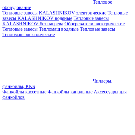
Тепловое
оборудование
Тепловые завесы KALASHNIKOV электрические
Тепловые
завесы KALASHNIKOV водяные
Тепловые завесы
KALASHNIKOV без нагрева
Обогреватели электрические
Тепловые завесы Тепломаш водяные
Тепловые завесы
Тепломаш электрические
Чиллеры,
фанкойлы, ККБ
Фанкойлы кассетные
Фанкойлы канальные
Аксессуары для
фанкойлов