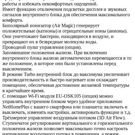
работы и избежать некомфортных ощущений.
Имеет функцию отключения подсветки дисплея и звуковых
сигналов внутреннего блока для обеспечения максимального
комфорта.
Биполярный ионизатор (Air Magic) генерирует
положительные (катионы) и отрицательные ионы (анионы).
Они уничтожают бактерии, находящиеся в воздухе, и
превращают их в безвредные молекулы воды.
Проводной пульт управления (опция).
Запоминание положения жалюзи. При включении
внутреннего блока жалюзи автоматически перемещаются в то
же положение, в которое они были установлены перед
выключением.
В режиме Turbo внутренний блок до максимума увеличивает
производительность и быстро нагревает или охлаждает
помещение, обеспечивая достижение желаемой температуры
в кратчайшее время.
С помощью Wi-Fi модуля EU-OSK105 (опция) можно
управлять внутренним блоком через удобное приложение
NetHomePlus с вашего смартфона или планшета: включать и
выключать, изменять настройки, активировать функции и т.д.
Трёхмерное управление воздушным потоком (3D Air Flow).
Ступенчатое регулирование вертикального и горизонтального
положения жалюзи позволяет максимально точно настроить
направление воздушного потока в помещении, а режим