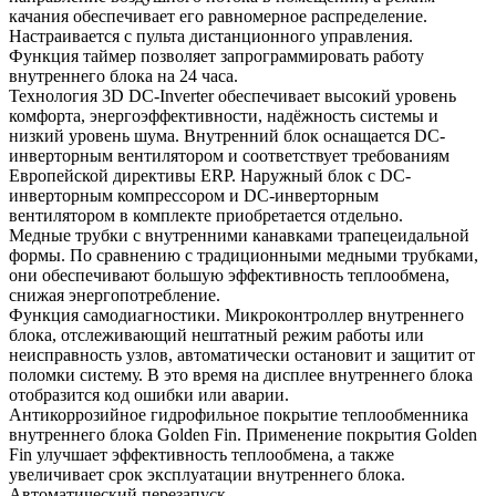
качания обеспечивает его равномерное распределение.
Настраивается с пульта дистанционного управления.
Функция таймер позволяет запрограммировать работу
внутреннего блока на 24 часа.
Технология 3D DC-Inverter обеспечивает высокий уровень
комфорта, энергоэффективности, надёжность системы и
низкий уровень шума. Внутренний блок оснащается DC-
инверторным вентилятором и соответствует требованиям
Европейской директивы ERP. Наружный блок с DC-
инверторным компрессором и DC-инверторным
вентилятором в комплекте приобретается отдельно.
Медные трубки с внутренними канавками трапецеидальной
формы. По сравнению с традиционными медными трубками,
они обеспечивают большую эффективность теплообмена,
снижая энергопотребление.
Функция самодиагностики. Микроконтроллер внутреннего
блока, отслеживающий нештатный режим работы или
неисправность узлов, автоматически остановит и защитит от
поломки систему. В это время на дисплее внутреннего блока
отобразится код ошибки или аварии.
Антикоррозийное гидрофильное покрытие теплообменника
внутреннего блока Golden Fin. Применение покрытия Golden
Fin улучшает эффективность теплообмена, а также
увеличивает срок эксплуатации внутреннего блока.
Автоматический перезапуск.