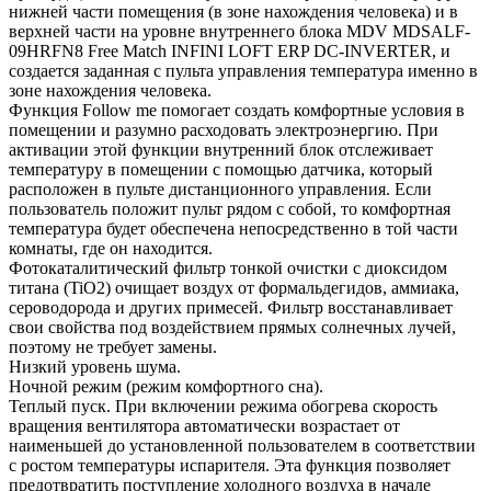
нижней части помещения (в зоне нахождения человека) и в
верхней части на уровне внутреннего блока MDV MDSALF-
09HRFN8 Free Match INFINI LOFT ERP DC-INVERTER, и
создается заданная с пульта управления температура именно в
зоне нахождения человека.
Функция Follow me помогает создать комфортные условия в
помещении и разумно расходовать электроэнергию. При
активации этой функции внутренний блок отслеживает
температуру в помещении с помощью датчика, который
расположен в пульте дистанционного управления. Если
пользователь положит пульт рядом с собой, то комфортная
температура будет обеспечена непосредственно в той части
комнаты, где он находится.
Фотокаталитический фильтр тонкой очистки с диоксидом
титана (TiO2) очищает воздух от формальдегидов, аммиака,
сероводорода и других примесей. Фильтр восстанавливает
свои свойства под воздействием прямых солнечных лучей,
поэтому не требует замены.
Низкий уровень шума.
Ночной режим (режим комфортного сна).
Теплый пуск. При включении режима обогрева скорость
вращения вентилятора автоматически возрастает от
наименьшей до установленной пользователем в соответствии
с ростом температуры испарителя. Эта функция позволяет
предотвратить поступление холодного воздуха в начале