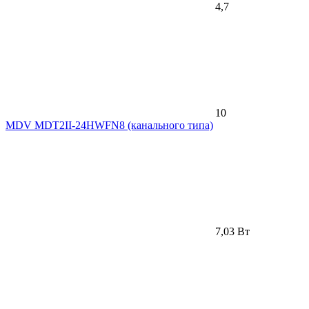
4,7
10
MDV MDT2II-24HWFN8 (канального типа)
7,03 Вт