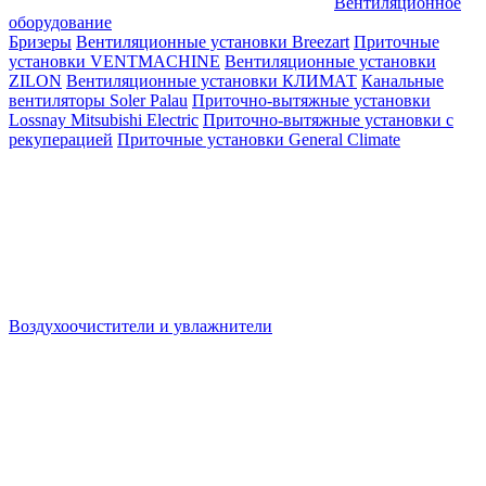
Вентиляционное
оборудование
Бризеры
Вентиляционные установки Breezart
Приточные
установки VENTMACHINE
Вентиляционные установки
ZILON
Вентиляционные установки КЛИМАТ
Канальные
вентиляторы Soler Palau
Приточно-вытяжные установки
Lossnay Mitsubishi Electric
Приточно-вытяжные установки с
рекуперацией
Приточные установки General Climate
Воздухоочистители и увлажнители