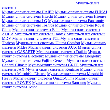
Мульти-сплит
системы
Мульти-сплит системы HAIER
Мульти-сплит системы FUNAI
Мульти-сплит системы Hitachi
Мульти-сплит системы Hisense
Мульти-сплит системы LG
Мульти-сплит системы Panasonic
Мульти-сплит системы Toshiba
Мульти-сплит системы Royal
Clima
Мульти-сплит системы Ballu
Мульти-сплит системы
AQUA
Мульти-сплит системы Dantex
Мульти-сплит системы
MDV
Мульти-сплит системы TCL
Мульти-сплит системы
Thaicon
Мульти-сплит системы Ultima Comfort
Мульти-сплит-
системы MIdea
Мульти-сплит системы AUX
Мульти-сплит
системы CASARTE
Мульти-сплит системы Daikin
Мульти-
сплит системы Electrolux
Мульти-сплит системы Energolux
Мульти-сплит системы Fujitsu General
Мульти-сплит системы
General Climate
Мульти-сплит системы GREE
Мульти-сплит
системы JAX
Мульти-сплит системы Kentatsu
Мульти-сплит
системы Mitsubishi Electric
Мульти-сплит системы Mitsubishi
Heavy
Мульти-сплит системы QuattroClima
Мульти-сплит
системы ROVEX
Мульти-сплит системы Samsung
Мульти-
сплит системы Tosot