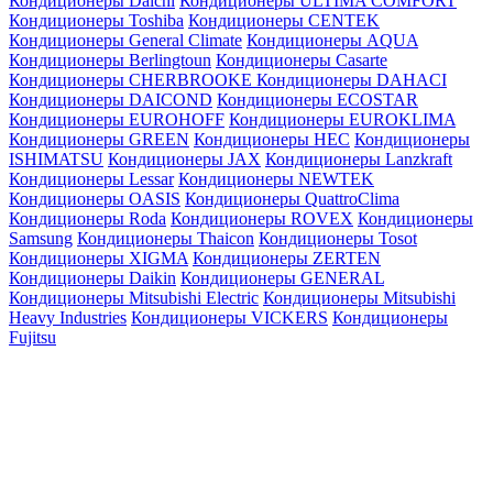
Кондиционеры Daichi
Кондиционеры ULTIMA COMFORT
Кондиционеры Toshiba
Кондиционеры CENTEK
Кондиционеры General Climate
Кондиционеры AQUA
Кондиционеры Berlingtoun
Кондиционеры Casarte
Кондиционеры CHERBROOKE
Кондиционеры DAHACI
Кондиционеры DAICOND
Кондиционеры ECOSTAR
Кондиционеры EUROHOFF
Кондиционеры EUROKLIMA
Кондиционеры GREEN
Кондиционеры HEC
Кондиционеры
ISHIMATSU
Кондиционеры JAX
Кондиционеры Lanzkraft
Кондиционеры Lessar
Кондиционеры NEWTEK
Кондиционеры OASIS
Кондиционеры QuattroClima
Кондиционеры Roda
Кондиционеры ROVEX
Кондиционеры
Samsung
Кондиционеры Thaicon
Кондиционеры Tosot
Кондиционеры XIGMA
Кондиционеры ZERTEN
Кондиционеры Daikin
Кондиционеры GENERAL
Кондиционеры Mitsubishi Electric
Кондиционеры Mitsubishi
Heavy Industries
Кондиционеры VICKERS
Кондиционеры
Fujitsu