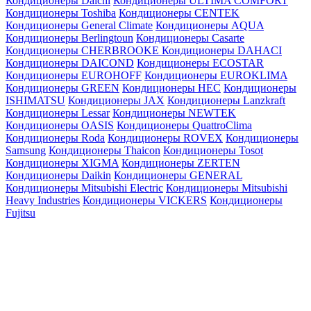
Кондиционеры Daichi
Кондиционеры ULTIMA COMFORT
Кондиционеры Toshiba
Кондиционеры CENTEK
Кондиционеры General Climate
Кондиционеры AQUA
Кондиционеры Berlingtoun
Кондиционеры Casarte
Кондиционеры CHERBROOKE
Кондиционеры DAHACI
Кондиционеры DAICOND
Кондиционеры ECOSTAR
Кондиционеры EUROHOFF
Кондиционеры EUROKLIMA
Кондиционеры GREEN
Кондиционеры HEC
Кондиционеры
ISHIMATSU
Кондиционеры JAX
Кондиционеры Lanzkraft
Кондиционеры Lessar
Кондиционеры NEWTEK
Кондиционеры OASIS
Кондиционеры QuattroClima
Кондиционеры Roda
Кондиционеры ROVEX
Кондиционеры
Samsung
Кондиционеры Thaicon
Кондиционеры Tosot
Кондиционеры XIGMA
Кондиционеры ZERTEN
Кондиционеры Daikin
Кондиционеры GENERAL
Кондиционеры Mitsubishi Electric
Кондиционеры Mitsubishi
Heavy Industries
Кондиционеры VICKERS
Кондиционеры
Fujitsu