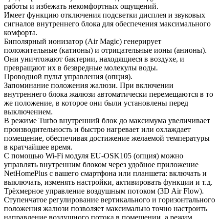
работы и избежать некомфортных ощущений.
Имеет функцию отключения подсветки дисплея и звуковых
сигналов внутреннего блока для обеспечения максимального
комфорта.
Биполярный ионизатор (Air Magic) генерирует
положительные (катионы) и отрицательные ионы (анионы).
Они уничтожают бактерии, находящиеся в воздухе, и
превращают их в безвредные молекулы воды.
Проводной пульт управления (опция).
Запоминание положения жалюзи. При включении
внутреннего блока жалюзи автоматически перемещаются в то
же положение, в которое они были установлены перед
выключением.
В режиме Turbo внутренний блок до максимума увеличивает
производительность и быстро нагревает или охлаждает
помещение, обеспечивая достижение желаемой температуры
в кратчайшее время.
С помощью Wi-Fi модуля EU-OSK105 (опция) можно
управлять внутренним блоком через удобное приложение
NetHomePlus с вашего смартфона или планшета: включать и
выключать, изменять настройки, активировать функции и т.д.
Трёхмерное управление воздушным потоком (3D Air Flow).
Ступенчатое регулирование вертикального и горизонтального
положения жалюзи позволяет максимально точно настроить
направление воздушного потока в помещении, а режим