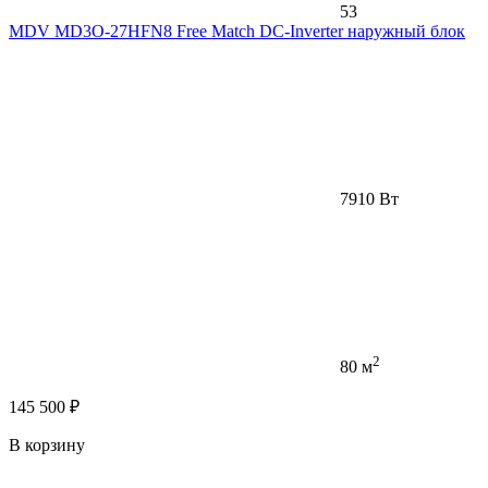
53
MDV MD3O-27HFN8 Free Match DC-Inverter наружный блок
7910 Вт
2
80 м
145 500 ₽
В корзину