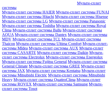
Мульти-сплит
системы
Мульти-сплит системы HAIER
Мульти-сплит системы FUNAI
Мульти-сплит системы Hitachi
Мульти-сплит системы Hisense
Мульти-сплит системы LG
Мульти-сплит системы Panasonic
Мульти-сплит системы Toshiba
Мульти-сплит системы Royal
Clima
Мульти-сплит системы Ballu
Мульти-сплит системы
AQUA
Мульти-сплит системы Dantex
Мульти-сплит системы
MDV
Мульти-сплит системы TCL
Мульти-сплит системы
Thaicon
Мульти-сплит системы Ultima Comfort
Мульти-сплит-
системы MIdea
Мульти-сплит системы AUX
Мульти-сплит
системы CASARTE
Мульти-сплит системы Daikin
Мульти-
сплит системы Electrolux
Мульти-сплит системы Energolux
Мульти-сплит системы Fujitsu General
Мульти-сплит системы
General Climate
Мульти-сплит системы GREE
Мульти-сплит
системы JAX
Мульти-сплит системы Kentatsu
Мульти-сплит
системы Mitsubishi Electric
Мульти-сплит системы Mitsubishi
Heavy
Мульти-сплит системы QuattroClima
Мульти-сплит
системы ROVEX
Мульти-сплит системы Samsung
Мульти-
сплит системы Tosot