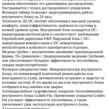
качания обеспечивает его равномерное распределение.
Настраивается с пульта дистанционного управления.
Функция таймер позволяет запрограммировать работу
внутреннего блока на 24 часа.
Технология 3D DC-Inverter обеспечивает высокий уровень
комфорта, энергоэффективности, надёжность системы и
низкий уровень шума. Внутренний блок оснащается DC-
инверторным вентилятором и соответствует требованиям
Европейской директивы ERP. Наружный блок с DC-
инверторным компрессором и DC-инверторным
вентилятором в комплекте приобретается отдельно.
Медные трубки с внутренними канавками трапецеидальной
формы. По сравнению с традиционными медными трубками,
они обеспечивают большую эффективность теплообмена,
снижая энергопотребление.
Функция самодиагностики. Микроконтроллер внутреннего
блока, отслеживающий нештатный режим работы или
неисправность узлов, автоматически остановит и защитит от
поломки систему. В это время на дисплее внутреннего блока
отобразится код ошибки или аварии.
Антикоррозийное гидрофильное покрытие теплообменника
внутреннего блока Golden Fin. Применение покрытия Golden
Fin улучшает эффективность теплообмена, а также
увеличивает срок эксплуатации внутреннего блока.
Автоматический перезапуск.