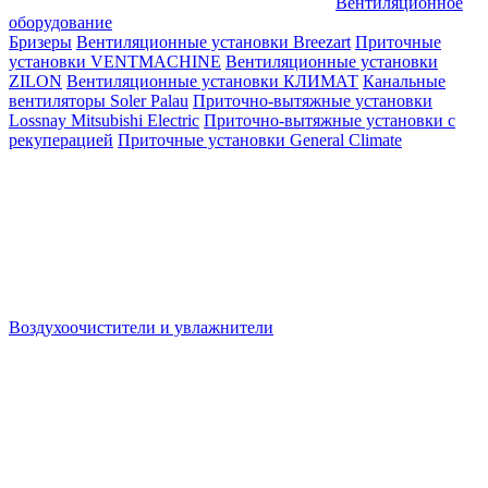
Вентиляционное
оборудование
Бризеры
Вентиляционные установки Breezart
Приточные
установки VENTMACHINE
Вентиляционные установки
ZILON
Вентиляционные установки КЛИМАТ
Канальные
вентиляторы Soler Palau
Приточно-вытяжные установки
Lossnay Mitsubishi Electric
Приточно-вытяжные установки с
рекуперацией
Приточные установки General Climate
Воздухоочистители и увлажнители