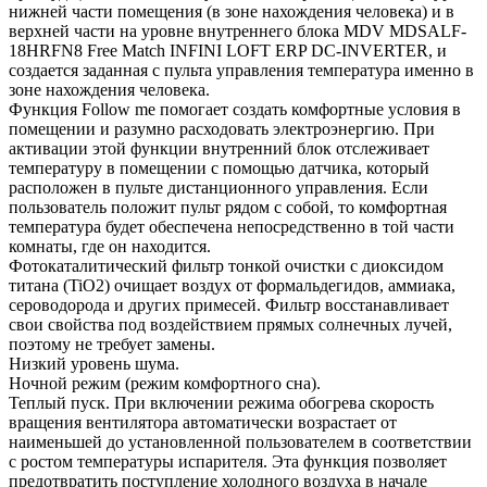
нижней части помещения (в зоне нахождения человека) и в
верхней части на уровне внутреннего блока MDV MDSALF-
18HRFN8 Free Match INFINI LOFT ERP DC-INVERTER, и
создается заданная с пульта управления температура именно в
зоне нахождения человека.
Функция Follow me помогает создать комфортные условия в
помещении и разумно расходовать электроэнергию. При
активации этой функции внутренний блок отслеживает
температуру в помещении с помощью датчика, который
расположен в пульте дистанционного управления. Если
пользователь положит пульт рядом с собой, то комфортная
температура будет обеспечена непосредственно в той части
комнаты, где он находится.
Фотокаталитический фильтр тонкой очистки с диоксидом
титана (TiO2) очищает воздух от формальдегидов, аммиака,
сероводорода и других примесей. Фильтр восстанавливает
свои свойства под воздействием прямых солнечных лучей,
поэтому не требует замены.
Низкий уровень шума.
Ночной режим (режим комфортного сна).
Теплый пуск. При включении режима обогрева скорость
вращения вентилятора автоматически возрастает от
наименьшей до установленной пользователем в соответствии
с ростом температуры испарителя. Эта функция позволяет
предотвратить поступление холодного воздуха в начале