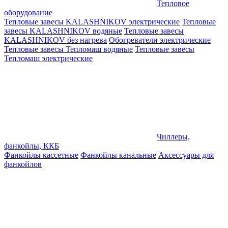
Тепловое
оборудование
Тепловые завесы KALASHNIKOV электрические
Тепловые
завесы KALASHNIKOV водяные
Тепловые завесы
KALASHNIKOV без нагрева
Обогреватели электрические
Тепловые завесы Тепломаш водяные
Тепловые завесы
Тепломаш электрические
Чиллеры,
фанкойлы, ККБ
Фанкойлы кассетные
Фанкойлы канальные
Аксессуары для
фанкойлов