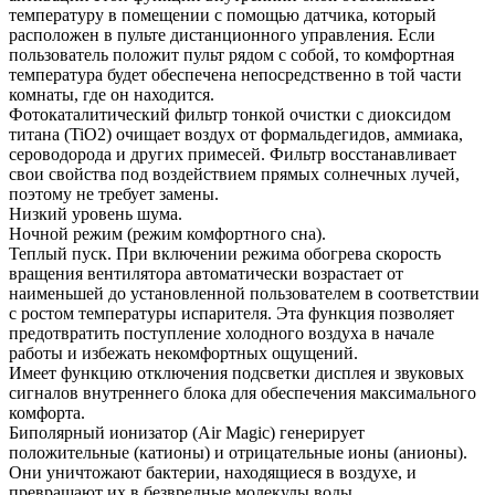
температуру в помещении с помощью датчика, который
расположен в пульте дистанционного управления. Если
пользователь положит пульт рядом с собой, то комфортная
температура будет обеспечена непосредственно в той части
комнаты, где он находится.
Фотокаталитический фильтр тонкой очистки с диоксидом
титана (TiO2) очищает воздух от формальдегидов, аммиака,
сероводорода и других примесей. Фильтр восстанавливает
свои свойства под воздействием прямых солнечных лучей,
поэтому не требует замены.
Низкий уровень шума.
Ночной режим (режим комфортного сна).
Теплый пуск. При включении режима обогрева скорость
вращения вентилятора автоматически возрастает от
наименьшей до установленной пользователем в соответствии
с ростом температуры испарителя. Эта функция позволяет
предотвратить поступление холодного воздуха в начале
работы и избежать некомфортных ощущений.
Имеет функцию отключения подсветки дисплея и звуковых
сигналов внутреннего блока для обеспечения максимального
комфорта.
Биполярный ионизатор (Air Magic) генерирует
положительные (катионы) и отрицательные ионы (анионы).
Они уничтожают бактерии, находящиеся в воздухе, и
превращают их в безвредные молекулы воды.