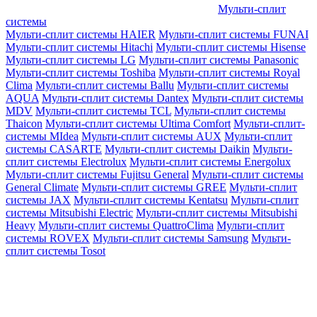
Мульти-сплит
системы
Мульти-сплит системы HAIER
Мульти-сплит системы FUNAI
Мульти-сплит системы Hitachi
Мульти-сплит системы Hisense
Мульти-сплит системы LG
Мульти-сплит системы Panasonic
Мульти-сплит системы Toshiba
Мульти-сплит системы Royal
Clima
Мульти-сплит системы Ballu
Мульти-сплит системы
AQUA
Мульти-сплит системы Dantex
Мульти-сплит системы
MDV
Мульти-сплит системы TCL
Мульти-сплит системы
Thaicon
Мульти-сплит системы Ultima Comfort
Мульти-сплит-
системы MIdea
Мульти-сплит системы AUX
Мульти-сплит
системы CASARTE
Мульти-сплит системы Daikin
Мульти-
сплит системы Electrolux
Мульти-сплит системы Energolux
Мульти-сплит системы Fujitsu General
Мульти-сплит системы
General Climate
Мульти-сплит системы GREE
Мульти-сплит
системы JAX
Мульти-сплит системы Kentatsu
Мульти-сплит
системы Mitsubishi Electric
Мульти-сплит системы Mitsubishi
Heavy
Мульти-сплит системы QuattroClima
Мульти-сплит
системы ROVEX
Мульти-сплит системы Samsung
Мульти-
сплит системы Tosot