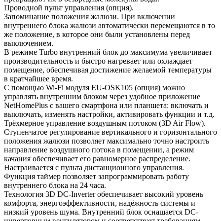
Проводной пульт управления (опция).
Запоминание положения жалюзи. При включении
внутреннего блока жалюзи автоматически перемещаются в то
же положение, в которое они были установлены перед
выключением.
В режиме Turbo внутренний блок до максимума увеличивает
производительность и быстро нагревает или охлаждает
помещение, обеспечивая достижение желаемой температуры
в кратчайшее время.
С помощью Wi-Fi модуля EU-OSK105 (опция) можно
управлять внутренним блоком через удобное приложение
NetHomePlus с вашего смартфона или планшета: включать и
выключать, изменять настройки, активировать функции и т.д.
Трёхмерное управление воздушным потоком (3D Air Flow).
Ступенчатое регулирование вертикального и горизонтального
положения жалюзи позволяет максимально точно настроить
направление воздушного потока в помещении, а режим
качания обеспечивает его равномерное распределение.
Настраивается с пульта дистанционного управления.
Функция таймер позволяет запрограммировать работу
внутреннего блока на 24 часа.
Технология 3D DC-Inverter обеспечивает высокий уровень
комфорта, энергоэффективности, надёжность системы и
низкий уровень шума. Внутренний блок оснащается DC-
инверторным вентилятором и соответствует требованиям