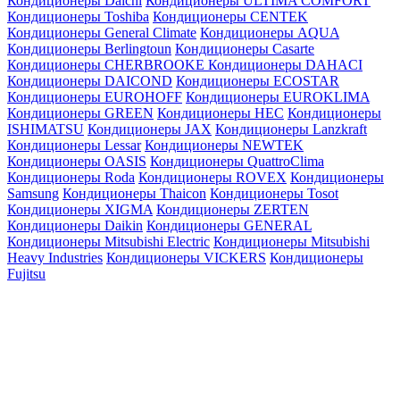
Кондиционеры Daichi
Кондиционеры ULTIMA COMFORT
Кондиционеры Toshiba
Кондиционеры CENTEK
Кондиционеры General Climate
Кондиционеры AQUA
Кондиционеры Berlingtoun
Кондиционеры Casarte
Кондиционеры CHERBROOKE
Кондиционеры DAHACI
Кондиционеры DAICOND
Кондиционеры ECOSTAR
Кондиционеры EUROHOFF
Кондиционеры EUROKLIMA
Кондиционеры GREEN
Кондиционеры HEC
Кондиционеры
ISHIMATSU
Кондиционеры JAX
Кондиционеры Lanzkraft
Кондиционеры Lessar
Кондиционеры NEWTEK
Кондиционеры OASIS
Кондиционеры QuattroClima
Кондиционеры Roda
Кондиционеры ROVEX
Кондиционеры
Samsung
Кондиционеры Thaicon
Кондиционеры Tosot
Кондиционеры XIGMA
Кондиционеры ZERTEN
Кондиционеры Daikin
Кондиционеры GENERAL
Кондиционеры Mitsubishi Electric
Кондиционеры Mitsubishi
Heavy Industries
Кондиционеры VICKERS
Кондиционеры
Fujitsu