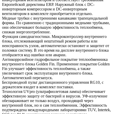
Европейской директивы ERP. Наружный блок с DC-
инверторным компрессором и DC-инверторным
вентилятором в комплекте приобретается отдельно.
Медные трубки с внутренними канавками трапецеидальной
формы. По сравнению с традиционными медными трубками,
они обеспечивают большую эффективность теплообмена,
снижая энергопотребление.
Функция самодиагностики. Микроконтроллер внутреннего
блока, отслеживающий нештатный режим работы или
неисправность узлов, автоматически остановит и защитит от
поломки систему. В это время на дисплее внутреннего блока
отобразится код ошибки или аварии.
Антикоррозийное гидрофильное покрытие теплообменника
внутреннего блока Golden Fin. Применение покрытия Golden
Fin улучшает эффективность теплообмена, а также
увеличивает срок эксплуатации внутреннего блока.
Автоматический перезапуск.
Беспроводной пульт дистанционного управления RG10, с
держателем входит в комплект поставки.
Технология UVpro (ультрафиолетовая лампа) обеспечивает
эффективную защиту от бактерий и вирусов. УФ-излучение
обеззараживает не только воздух, проходящий через
внутренний блок, но и сам теплообменник. Эффективность
подтверждена международными лабораториями TUV, Intertek,