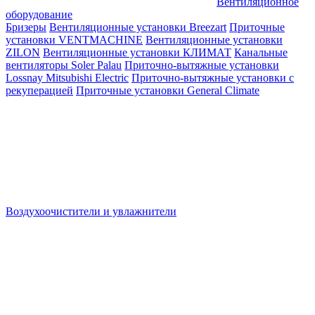
Вентиляционное
оборудование
Бризеры
Вентиляционные установки Breezart
Приточные
установки VENTMACHINE
Вентиляционные установки
ZILON
Вентиляционные установки КЛИМАТ
Канальные
вентиляторы Soler Palau
Приточно-вытяжные установки
Lossnay Mitsubishi Electric
Приточно-вытяжные установки с
рекуперацией
Приточные установки General Climate
Воздухоочистители и увлажнители