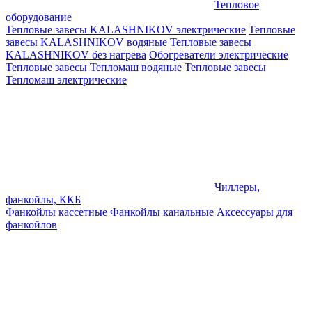
Тепловое
оборудование
Тепловые завесы KALASHNIKOV электрические
Тепловые
завесы KALASHNIKOV водяные
Тепловые завесы
KALASHNIKOV без нагрева
Обогреватели электрические
Тепловые завесы Тепломаш водяные
Тепловые завесы
Тепломаш электрические
Чиллеры,
фанкойлы, ККБ
Фанкойлы кассетные
Фанкойлы канальные
Аксессуары для
фанкойлов