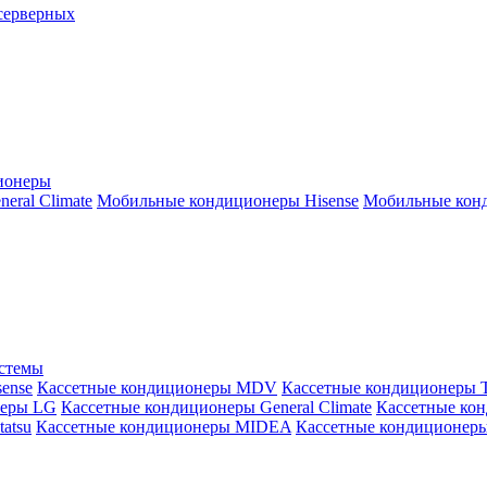
серверных
ионеры
ral Climate
Мобильные кондиционеры Hisense
Мобильные конд
истемы
ense
Кассетные кондиционеры MDV
Кассетные кондиционеры 
неры LG
Кассетные кондиционеры General Climate
Кассетные конд
atsu
Кассетные кондиционеры MIDEA
Кассетные кондиционер