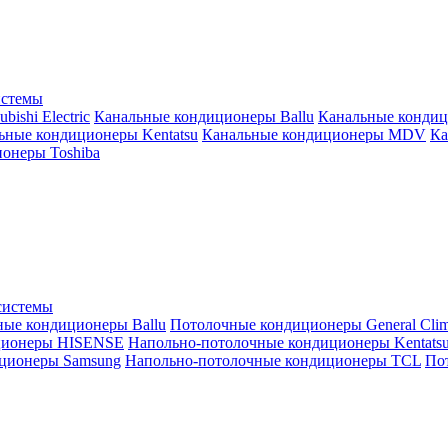
истемы
ishi Electric
Канальные кондиционеры Ballu
Канальные кондиц
ьные кондиционеры Kentatsu
Канальные кондиционеры MDV
Ка
онеры Toshiba
системы
ные кондиционеры Ballu
Потолочные кондиционеры General Clim
ционеры HISENSE
Напольно-потолочные кондиционеры Kentats
ционеры Samsung
Напольно-потолочные кондиционеры TCL
Пот