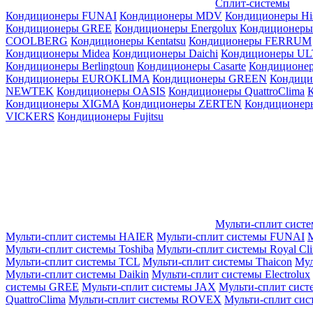
Сплит-системы
Кондиционеры FUNAI
Кондиционеры MDV
Кондиционеры Hi
Кондиционеры GREE
Кондиционеры Energolux
Кондиционеры
СOOLBERG
Кондиционеры Kentatsu
Кондиционеры FERRUM
Кондиционеры Midea
Кондиционеры Daichi
Кондиционеры U
Кондиционеры Berlingtoun
Кондиционеры Casarte
Кондицион
Кондиционеры EUROKLIMA
Кондиционеры GREEN
Кондиц
NEWTEK
Кондиционеры OASIS
Кондиционеры QuattroClima
Кондиционеры XIGMA
Кондиционеры ZERTEN
Кондиционеры
VICKERS
Кондиционеры Fujitsu
Мульти-сплит сист
Мульти-сплит системы HAIER
Мульти-сплит системы FUNAI
М
Мульти-сплит системы Toshiba
Мульти-сплит системы Royal Cl
Мульти-сплит системы TCL
Мульти-сплит системы Thaicon
Мул
Мульти-сплит системы Daikin
Мульти-сплит системы Electrolux
системы GREE
Мульти-сплит системы JAX
Мульти-сплит сист
QuattroClima
Мульти-сплит системы ROVEX
Мульти-сплит сис