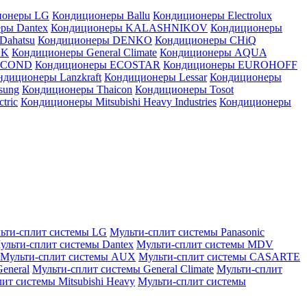
ионеры LG
Кондиционеры Ballu
Кондиционеры Electrolux
ры Dantex
Кондиционеры KALASHNIKOV
Кондиционеры
Dahatsu
Кондиционеры DENKO
Кондиционеры CHiQ
EK
Кондиционеры General Climate
Кондиционеры AQUA
AICOND
Кондиционеры ECOSTAR
Кондиционеры EUROHOFF
ндиционеры Lanzkraft
Кондиционеры Lessar
Кондиционеры
sung
Кондиционеры Thaicon
Кондиционеры Tosot
tric
Кондиционеры Mitsubishi Heavy Industries
Кондиционеры
ьти-сплит системы LG
Мульти-сплит системы Panasonic
ульти-сплит системы Dantex
Мульти-сплит системы MDV
Мульти-сплит системы AUX
Мульти-сплит системы CASARTE
eneral
Мульти-сплит системы General Climate
Мульти-сплит
ит системы Mitsubishi Heavy
Мульти-сплит системы