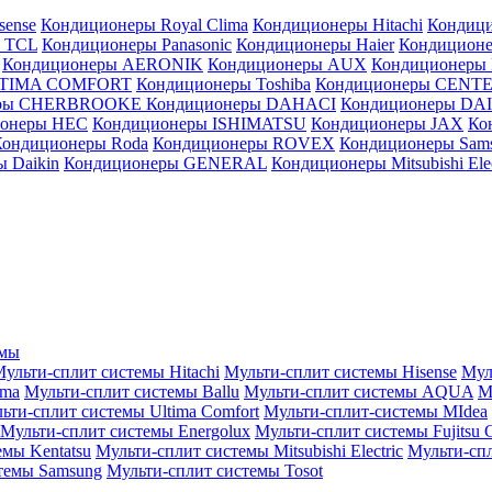
sense
Кондиционеры Royal Clima
Кондиционеры Hitachi
Кондиц
 TCL
Кондиционеры Panasonic
Кондиционеры Haier
Кондиционе
Кондиционеры AERONIK
Кондиционеры AUX
Кондиционеры 
LTIMA COMFORT
Кондиционеры Toshiba
Кондиционеры CENT
еры CHERBROOKE
Кондиционеры DAHACI
Кондиционеры D
ионеры HEC
Кондиционеры ISHIMATSU
Кондиционеры JAX
Ко
Кондиционеры Roda
Кондиционеры ROVEX
Кондиционеры Sam
 Daikin
Кондиционеры GENERAL
Кондиционеры Mitsubishi Elec
емы
ульти-сплит системы Hitachi
Мульти-сплит системы Hisense
Мул
ima
Мульти-сплит системы Ballu
Мульти-сплит системы AQUA
М
ьти-сплит системы Ultima Comfort
Мульти-сплит-системы MIdea
Мульти-сплит системы Energolux
Мульти-сплит системы Fujitsu G
емы Kentatsu
Мульти-сплит системы Mitsubishi Electric
Мульти-спл
темы Samsung
Мульти-сплит системы Tosot