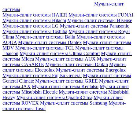
Мульти-сплит
системы
Мульти-сплит системы HAIER
Мульти-сплит системы FUNAI
Мульти-сплит системы Hitachi
Мульти-сплит системы Hisense
Мульти-сплит системы LG
Мульти-сплит системы Panasonic
Мульти-сплит системы Toshiba
Мульти-сплит системы Royal
Clima
Мульти-сплит системы Ballu
Мульти-сплит системы
AQUA
Мульти-сплит системы Dantex
Мульти-сплит системы
MDV
Мульти-сплит системы TCL
Мульти-сплит системы
Thaicon
Мульти-сплит системы Ultima Comfort
Мульти-сплит-
системы MIdea
Мульти-сплит системы AUX
Мульти-сплит
системы CASARTE
Мульти-сплит системы Daikin
Мульти-
сплит системы Electrolux
Мульти-сплит системы Energolux
Мульти-сплит системы Fujitsu General
Мульти-сплит системы
General Climate
Мульти-сплит системы GREE
Мульти-сплит
системы JAX
Мульти-сплит системы Kentatsu
Мульти-сплит
системы Mitsubishi Electric
Мульти-сплит системы Mitsubishi
Heavy
Мульти-сплит системы QuattroClima
Мульти-сплит
системы ROVEX
Мульти-сплит системы Samsung
Мульти-
сплит системы Tosot