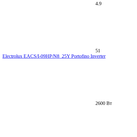
4.9
51
Electrolux EACS/I-09HP/N8_25Y Portofino Inverter
2600 Вт