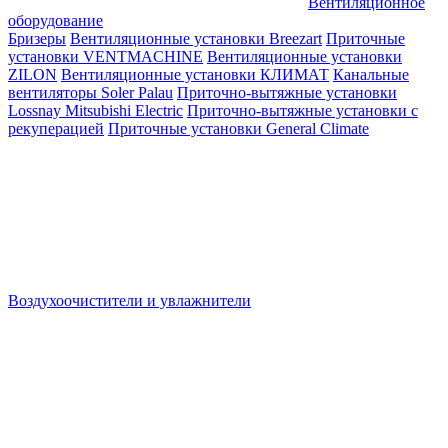
Вентиляционное
оборудование
Бризеры
Вентиляционные установки Breezart
Приточные
установки VENTMACHINE
Вентиляционные установки
ZILON
Вентиляционные установки КЛИМАТ
Канальные
вентиляторы Soler Palau
Приточно-вытяжные установки
Lossnay Mitsubishi Electric
Приточно-вытяжные установки с
рекуперацией
Приточные установки General Climate
Воздухоочистители и увлажнители