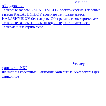
Тепловое
оборудование
Тепловые завесы KALASHNIKOV электрические
Тепловые
завесы KALASHNIKOV водяные
Тепловые завесы
KALASHNIKOV без нагрева
Обогреватели электрические
Тепловые завесы Тепломаш водяные
Тепловые завесы
Тепломаш электрические
Чиллеры,
фанкойлы, ККБ
Фанкойлы кассетные
Фанкойлы канальные
Аксессуары для
фанкойлов