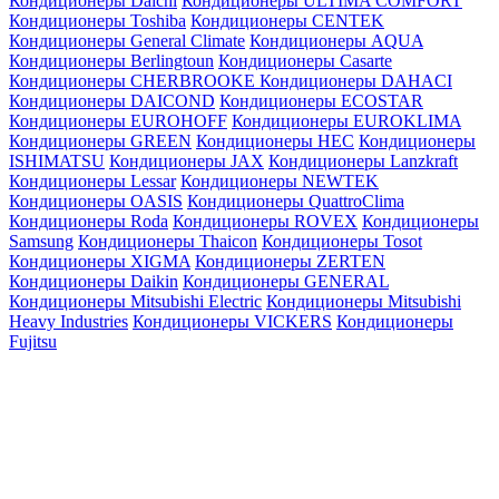
Кондиционеры Daichi
Кондиционеры ULTIMA COMFORT
Кондиционеры Toshiba
Кондиционеры CENTEK
Кондиционеры General Climate
Кондиционеры AQUA
Кондиционеры Berlingtoun
Кондиционеры Casarte
Кондиционеры CHERBROOKE
Кондиционеры DAHACI
Кондиционеры DAICOND
Кондиционеры ECOSTAR
Кондиционеры EUROHOFF
Кондиционеры EUROKLIMA
Кондиционеры GREEN
Кондиционеры HEC
Кондиционеры
ISHIMATSU
Кондиционеры JAX
Кондиционеры Lanzkraft
Кондиционеры Lessar
Кондиционеры NEWTEK
Кондиционеры OASIS
Кондиционеры QuattroClima
Кондиционеры Roda
Кондиционеры ROVEX
Кондиционеры
Samsung
Кондиционеры Thaicon
Кондиционеры Tosot
Кондиционеры XIGMA
Кондиционеры ZERTEN
Кондиционеры Daikin
Кондиционеры GENERAL
Кондиционеры Mitsubishi Electric
Кондиционеры Mitsubishi
Heavy Industries
Кондиционеры VICKERS
Кондиционеры
Fujitsu