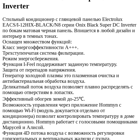
Inverter
Стильный кондиционер с глянцевой панелью Electrolux
EACS/I-12HIX-BLACK/N8 серии Onix Black Super DC Inverter
по бокам матовая черная панель. Впишется в любой дизайн и
интерьер в темных тонах.
Оснащен множеством функций:
Класс энергоэффективности А+++.
Трехступенчатая система фильтрации.
Режим энергосбережения.
Функция I-Feel поддерживает заданную температуру.
Защита от перепадов напряжения.
Генератор холодной плазмы это плазменная очистка и
антибактериальная обработка воздуха.
Деликатный поток воздуха позволяет плавно распределять с
помощью отверстиям в лопастях.
Эффективный обогрев зимой до-25℃.
Возможность управления через приложение Hommyn с
помощью Wi-Fi (модуль докупается отдельно от
кондиционера) позволит контролировать температуру в доме
дистанционно. Hommyn работает с голосовыми помощниками
Марусей и Алисой.
Функция 4D потока воздуха с возможность регулировки
горизонтальных и вертикальных жалюзи с пульта.