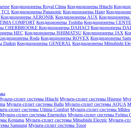
sense
Кондиционеры Royal Clima
Кондиционеры Hitachi
Кондиц
 TCL
Кондиционеры Panasonic
Кондиционеры Haier
Кондиционе
Кондиционеры AERONIK
Кондиционеры AUX
Кондиционеры 
LTIMA COMFORT
Кондиционеры Toshiba
Кондиционеры CENT
еры CHERBROOKE
Кондиционеры DAHACI
Кондиционеры D
ионеры HEC
Кондиционеры ISHIMATSU
Кондиционеры JAX
Ко
Кондиционеры Roda
Кондиционеры ROVEX
Кондиционеры Sam
 Daikin
Кондиционеры GENERAL
Кондиционеры Mitsubishi Elec
емы
ульти-сплит системы Hitachi
Мульти-сплит системы Hisense
Мул
ima
Мульти-сплит системы Ballu
Мульти-сплит системы AQUA
М
ьти-сплит системы Ultima Comfort
Мульти-сплит-системы MIdea
Мульти-сплит системы Energolux
Мульти-сплит системы Fujitsu G
емы Kentatsu
Мульти-сплит системы Mitsubishi Electric
Мульти-спл
темы Samsung
Мульти-сплит системы Tosot