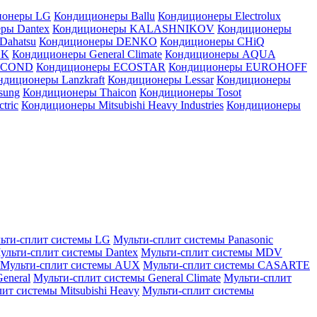
ионеры LG
Кондиционеры Ballu
Кондиционеры Electrolux
ры Dantex
Кондиционеры KALASHNIKOV
Кондиционеры
Dahatsu
Кондиционеры DENKO
Кондиционеры CHiQ
EK
Кондиционеры General Climate
Кондиционеры AQUA
AICOND
Кондиционеры ECOSTAR
Кондиционеры EUROHOFF
ндиционеры Lanzkraft
Кондиционеры Lessar
Кондиционеры
sung
Кондиционеры Thaicon
Кондиционеры Tosot
tric
Кондиционеры Mitsubishi Heavy Industries
Кондиционеры
ьти-сплит системы LG
Мульти-сплит системы Panasonic
ульти-сплит системы Dantex
Мульти-сплит системы MDV
Мульти-сплит системы AUX
Мульти-сплит системы CASARTE
eneral
Мульти-сплит системы General Climate
Мульти-сплит
ит системы Mitsubishi Heavy
Мульти-сплит системы