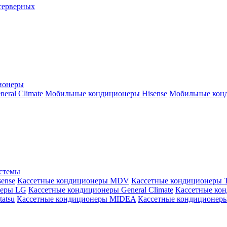
серверных
ионеры
ral Climate
Мобильные кондиционеры Hisense
Мобильные конд
истемы
ense
Кассетные кондиционеры MDV
Кассетные кондиционеры 
неры LG
Кассетные кондиционеры General Climate
Кассетные конд
atsu
Кассетные кондиционеры MIDEA
Кассетные кондиционер