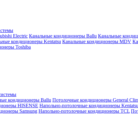
истемы
ishi Electric
Канальные кондиционеры Ballu
Канальные кондиц
ьные кондиционеры Kentatsu
Канальные кондиционеры MDV
Ка
онеры Toshiba
системы
ные кондиционеры Ballu
Потолочные кондиционеры General Clim
ционеры HISENSE
Напольно-потолочные кондиционеры Kentats
ционеры Samsung
Напольно-потолочные кондиционеры TCL
Пот