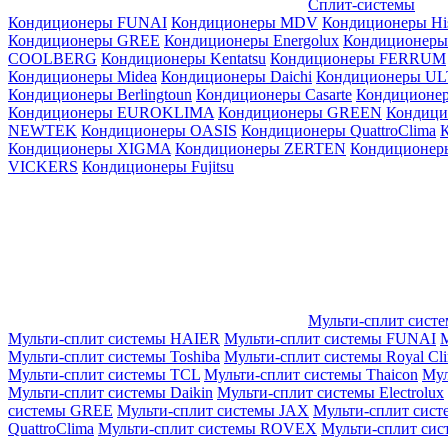
Сплит-системы
Кондиционеры FUNAI
Кондиционеры MDV
Кондиционеры Hi
Кондиционеры GREE
Кондиционеры Energolux
Кондиционеры
СOOLBERG
Кондиционеры Kentatsu
Кондиционеры FERRUM
Кондиционеры Midea
Кондиционеры Daichi
Кондиционеры U
Кондиционеры Berlingtoun
Кондиционеры Casarte
Кондицион
Кондиционеры EUROKLIMA
Кондиционеры GREEN
Кондиц
NEWTEK
Кондиционеры OASIS
Кондиционеры QuattroClima
Кондиционеры XIGMA
Кондиционеры ZERTEN
Кондиционеры
VICKERS
Кондиционеры Fujitsu
Мульти-сплит сист
Мульти-сплит системы HAIER
Мульти-сплит системы FUNAI
М
Мульти-сплит системы Toshiba
Мульти-сплит системы Royal Cl
Мульти-сплит системы TCL
Мульти-сплит системы Thaicon
Мул
Мульти-сплит системы Daikin
Мульти-сплит системы Electrolux
системы GREE
Мульти-сплит системы JAX
Мульти-сплит сист
QuattroClima
Мульти-сплит системы ROVEX
Мульти-сплит сис