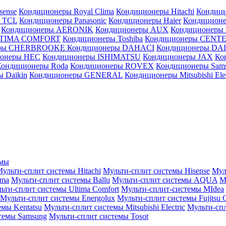
sense
Кондиционеры Royal Clima
Кондиционеры Hitachi
Кондиц
 TCL
Кондиционеры Panasonic
Кондиционеры Haier
Кондиционе
Кондиционеры AERONIK
Кондиционеры AUX
Кондиционеры 
LTIMA COMFORT
Кондиционеры Toshiba
Кондиционеры CENT
еры CHERBROOKE
Кондиционеры DAHACI
Кондиционеры D
ионеры HEC
Кондиционеры ISHIMATSU
Кондиционеры JAX
Ко
Кондиционеры Roda
Кондиционеры ROVEX
Кондиционеры Sam
 Daikin
Кондиционеры GENERAL
Кондиционеры Mitsubishi Elec
емы
ульти-сплит системы Hitachi
Мульти-сплит системы Hisense
Мул
ima
Мульти-сплит системы Ballu
Мульти-сплит системы AQUA
М
ьти-сплит системы Ultima Comfort
Мульти-сплит-системы MIdea
Мульти-сплит системы Energolux
Мульти-сплит системы Fujitsu G
емы Kentatsu
Мульти-сплит системы Mitsubishi Electric
Мульти-спл
темы Samsung
Мульти-сплит системы Tosot