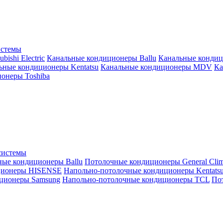
истемы
ishi Electric
Канальные кондиционеры Ballu
Канальные кондиц
ьные кондиционеры Kentatsu
Канальные кондиционеры MDV
Ка
онеры Toshiba
системы
ные кондиционеры Ballu
Потолочные кондиционеры General Clim
ционеры HISENSE
Напольно-потолочные кондиционеры Kentats
ционеры Samsung
Напольно-потолочные кондиционеры TCL
Пот