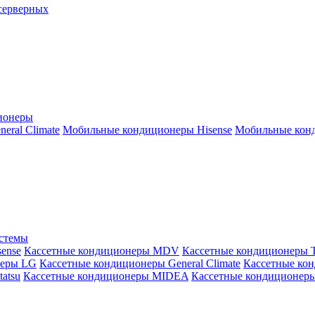
серверных
ионеры
ral Climate
Мобильные кондиционеры Hisense
Мобильные конд
истемы
ense
Кассетные кондиционеры MDV
Кассетные кондиционеры 
неры LG
Кассетные кондиционеры General Climate
Кассетные конд
atsu
Кассетные кондиционеры MIDEA
Кассетные кондиционер