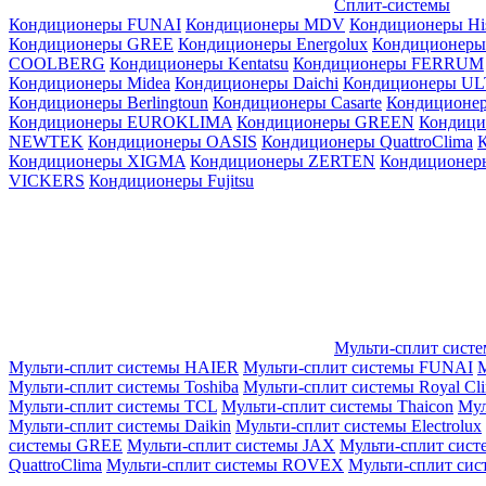
Сплит-системы
Кондиционеры FUNAI
Кондиционеры MDV
Кондиционеры Hi
Кондиционеры GREE
Кондиционеры Energolux
Кондиционеры
СOOLBERG
Кондиционеры Kentatsu
Кондиционеры FERRUM
Кондиционеры Midea
Кондиционеры Daichi
Кондиционеры U
Кондиционеры Berlingtoun
Кондиционеры Casarte
Кондицион
Кондиционеры EUROKLIMA
Кондиционеры GREEN
Кондиц
NEWTEK
Кондиционеры OASIS
Кондиционеры QuattroClima
Кондиционеры XIGMA
Кондиционеры ZERTEN
Кондиционеры
VICKERS
Кондиционеры Fujitsu
Мульти-сплит сист
Мульти-сплит системы HAIER
Мульти-сплит системы FUNAI
М
Мульти-сплит системы Toshiba
Мульти-сплит системы Royal Cl
Мульти-сплит системы TCL
Мульти-сплит системы Thaicon
Мул
Мульти-сплит системы Daikin
Мульти-сплит системы Electrolux
системы GREE
Мульти-сплит системы JAX
Мульти-сплит сист
QuattroClima
Мульти-сплит системы ROVEX
Мульти-сплит сис