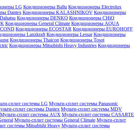
ионеры LG
Кондиционеры Ballu
Кондиционеры Electrolux
ры Dantex
Кондиционеры KALASHNIKOV
Кондиционеры
Dahatsu
Кондиционеры DENKO
Кондиционеры CHiQ
EK
Кондиционеры General Climate
Кондиционеры AQUA
AICOND
Кондиционеры ECOSTAR
Кондиционеры EUROHOFF
ндиционеры Lanzkraft
Кондиционеры Lessar
Кондиционеры
sung
Кондиционеры Thaicon
Кондиционеры Tosot
tric
Кондиционеры Mitsubishi Heavy Industries
Кондиционеры
ьти-сплит системы LG
Мульти-сплит системы Panasonic
ульти-сплит системы Dantex
Мульти-сплит системы MDV
Мульти-сплит системы AUX
Мульти-сплит системы CASARTE
eneral
Мульти-сплит системы General Climate
Мульти-сплит
ит системы Mitsubishi Heavy
Мульти-сплит системы