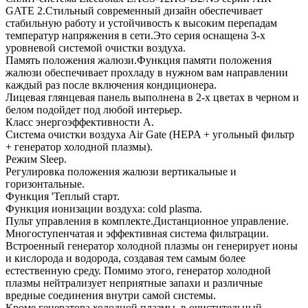
GATE 2.Стильный современный дизайн обеспечивает
стабильную работу и устойчивость к высоким перепадам
температур напряжения в сети.Это серия оснащена 3-х
уровневой системой очистки воздуха.
Память положения жалюзи.Функция памяти положения
жалюзи обеспечивает прохладу в нужном вам направлении
каждый раз после включения кондиционера.
Лицевая глянцевая панель выполнена в 2-х цветах в черном и
белом подойдет под любой интерьер.
Класс энергоэффективности А.
Система очистки воздуха Air Gate (HEPA + угольный фильтр
+ генератор холодной плазмы).
Режим Sleep.
Регулировка положения жалюзи вертикальные и
горизонтальные.
Функция 'Теплый старт.
Функция ионизации воздуха: cold plasma.
Пульт управления в комплекте.Дистанционное управление.
Многоступенчатая и эффективная система фильтрации.
Встроенный генератор холодной плазмы он генерирует ионы
и кислорода и водорода, создавая тем самым более
естественную среду. Помимо этого, генератор холодной
плазмы нейтрализует неприятные запахи и различные
вредные соединения внутри самой системы.
Кроме генератора холодной плазмы, в очистительный