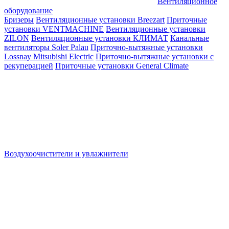
Вентиляционное
оборудование
Бризеры
Вентиляционные установки Breezart
Приточные
установки VENTMACHINE
Вентиляционные установки
ZILON
Вентиляционные установки КЛИМАТ
Канальные
вентиляторы Soler Palau
Приточно-вытяжные установки
Lossnay Mitsubishi Electric
Приточно-вытяжные установки с
рекуперацией
Приточные установки General Climate
Воздухоочистители и увлажнители