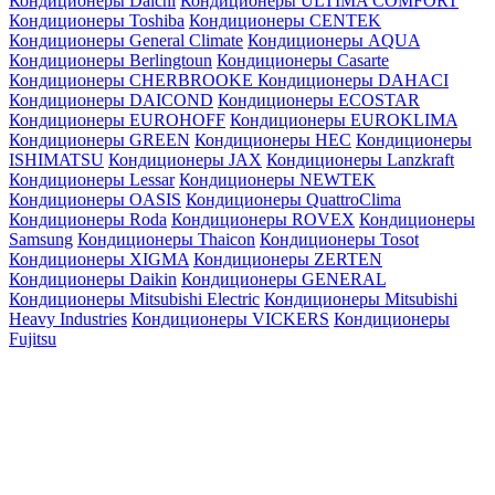
Кондиционеры Daichi
Кондиционеры ULTIMA COMFORT
Кондиционеры Toshiba
Кондиционеры CENTEK
Кондиционеры General Climate
Кондиционеры AQUA
Кондиционеры Berlingtoun
Кондиционеры Casarte
Кондиционеры CHERBROOKE
Кондиционеры DAHACI
Кондиционеры DAICOND
Кондиционеры ECOSTAR
Кондиционеры EUROHOFF
Кондиционеры EUROKLIMA
Кондиционеры GREEN
Кондиционеры HEC
Кондиционеры
ISHIMATSU
Кондиционеры JAX
Кондиционеры Lanzkraft
Кондиционеры Lessar
Кондиционеры NEWTEK
Кондиционеры OASIS
Кондиционеры QuattroClima
Кондиционеры Roda
Кондиционеры ROVEX
Кондиционеры
Samsung
Кондиционеры Thaicon
Кондиционеры Tosot
Кондиционеры XIGMA
Кондиционеры ZERTEN
Кондиционеры Daikin
Кондиционеры GENERAL
Кондиционеры Mitsubishi Electric
Кондиционеры Mitsubishi
Heavy Industries
Кондиционеры VICKERS
Кондиционеры
Fujitsu