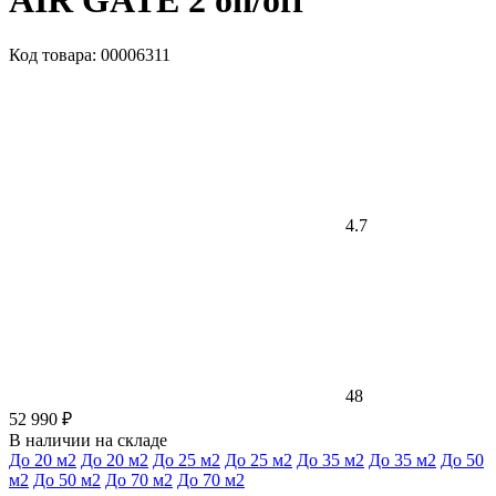
AIR GATE 2 on/off
Код товара: 00006311
4.7
48
52 990 ₽
В наличии на складе
До 20 м2
До 20 м2
До 25 м2
До 25 м2
До 35 м2
До 35 м2
До 50
м2
До 50 м2
До 70 м2
До 70 м2