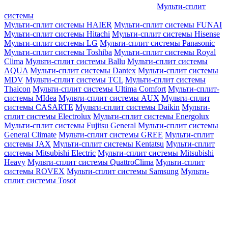
Мульти-сплит
системы
Мульти-сплит системы HAIER
Мульти-сплит системы FUNAI
Мульти-сплит системы Hitachi
Мульти-сплит системы Hisense
Мульти-сплит системы LG
Мульти-сплит системы Panasonic
Мульти-сплит системы Toshiba
Мульти-сплит системы Royal
Clima
Мульти-сплит системы Ballu
Мульти-сплит системы
AQUA
Мульти-сплит системы Dantex
Мульти-сплит системы
MDV
Мульти-сплит системы TCL
Мульти-сплит системы
Thaicon
Мульти-сплит системы Ultima Comfort
Мульти-сплит-
системы MIdea
Мульти-сплит системы AUX
Мульти-сплит
системы CASARTE
Мульти-сплит системы Daikin
Мульти-
сплит системы Electrolux
Мульти-сплит системы Energolux
Мульти-сплит системы Fujitsu General
Мульти-сплит системы
General Climate
Мульти-сплит системы GREE
Мульти-сплит
системы JAX
Мульти-сплит системы Kentatsu
Мульти-сплит
системы Mitsubishi Electric
Мульти-сплит системы Mitsubishi
Heavy
Мульти-сплит системы QuattroClima
Мульти-сплит
системы ROVEX
Мульти-сплит системы Samsung
Мульти-
сплит системы Tosot