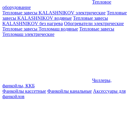
Тепловое
оборудование
Тепловые завесы KALASHNIKOV электрические
Тепловые
завесы KALASHNIKOV водяные
Тепловые завесы
KALASHNIKOV без нагрева
Обогреватели электрические
Тепловые завесы Тепломаш водяные
Тепловые завесы
Тепломаш электрические
Чиллеры,
фанкойлы, ККБ
Фанкойлы кассетные
Фанкойлы канальные
Аксессуары для
фанкойлов