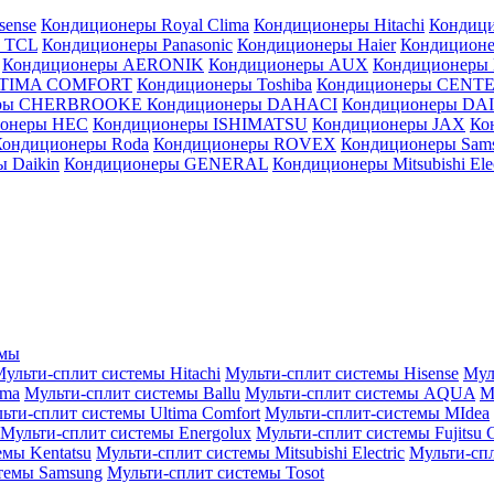
sense
Кондиционеры Royal Clima
Кондиционеры Hitachi
Кондиц
 TCL
Кондиционеры Panasonic
Кондиционеры Haier
Кондиционе
Кондиционеры AERONIK
Кондиционеры AUX
Кондиционеры 
LTIMA COMFORT
Кондиционеры Toshiba
Кондиционеры CENT
еры CHERBROOKE
Кондиционеры DAHACI
Кондиционеры D
ионеры HEC
Кондиционеры ISHIMATSU
Кондиционеры JAX
Ко
Кондиционеры Roda
Кондиционеры ROVEX
Кондиционеры Sam
 Daikin
Кондиционеры GENERAL
Кондиционеры Mitsubishi Elec
емы
ульти-сплит системы Hitachi
Мульти-сплит системы Hisense
Мул
ima
Мульти-сплит системы Ballu
Мульти-сплит системы AQUA
М
ьти-сплит системы Ultima Comfort
Мульти-сплит-системы MIdea
Мульти-сплит системы Energolux
Мульти-сплит системы Fujitsu G
емы Kentatsu
Мульти-сплит системы Mitsubishi Electric
Мульти-спл
темы Samsung
Мульти-сплит системы Tosot