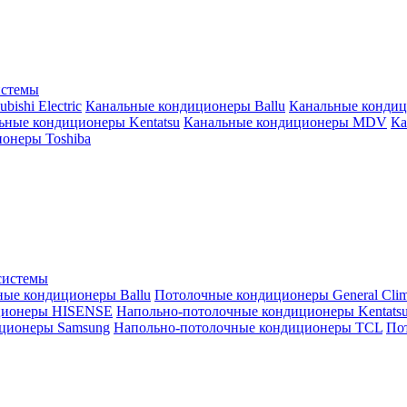
истемы
ishi Electric
Канальные кондиционеры Ballu
Канальные кондиц
ьные кондиционеры Kentatsu
Канальные кондиционеры MDV
Ка
онеры Toshiba
системы
ные кондиционеры Ballu
Потолочные кондиционеры General Clim
ционеры HISENSE
Напольно-потолочные кондиционеры Kentats
ционеры Samsung
Напольно-потолочные кондиционеры TCL
Пот