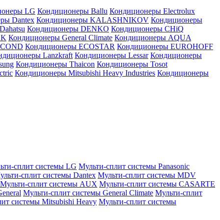
ионеры LG
Кондиционеры Ballu
Кондиционеры Electrolux
ры Dantex
Кондиционеры KALASHNIKOV
Кондиционеры
Dahatsu
Кондиционеры DENKO
Кондиционеры CHiQ
EK
Кондиционеры General Climate
Кондиционеры AQUA
AICOND
Кондиционеры ECOSTAR
Кондиционеры EUROHOFF
ндиционеры Lanzkraft
Кондиционеры Lessar
Кондиционеры
sung
Кондиционеры Thaicon
Кондиционеры Tosot
tric
Кондиционеры Mitsubishi Heavy Industries
Кондиционеры
ьти-сплит системы LG
Мульти-сплит системы Panasonic
ульти-сплит системы Dantex
Мульти-сплит системы MDV
Мульти-сплит системы AUX
Мульти-сплит системы CASARTE
eneral
Мульти-сплит системы General Climate
Мульти-сплит
ит системы Mitsubishi Heavy
Мульти-сплит системы