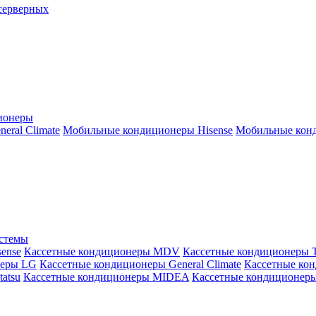
серверных
ионеры
ral Climate
Мобильные кондиционеры Hisense
Мобильные конд
истемы
ense
Кассетные кондиционеры MDV
Кассетные кондиционеры 
неры LG
Кассетные кондиционеры General Climate
Кассетные конд
atsu
Кассетные кондиционеры MIDEA
Кассетные кондиционер