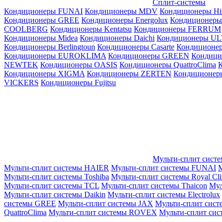
Сплит-системы
Кондиционеры FUNAI
Кондиционеры MDV
Кондиционеры Hi
Кондиционеры GREE
Кондиционеры Energolux
Кондиционеры
СOOLBERG
Кондиционеры Kentatsu
Кондиционеры FERRUM
Кондиционеры Midea
Кондиционеры Daichi
Кондиционеры U
Кондиционеры Berlingtoun
Кондиционеры Casarte
Кондицион
Кондиционеры EUROKLIMA
Кондиционеры GREEN
Кондиц
NEWTEK
Кондиционеры OASIS
Кондиционеры QuattroClima
Кондиционеры XIGMA
Кондиционеры ZERTEN
Кондиционеры
VICKERS
Кондиционеры Fujitsu
Мульти-сплит сист
Мульти-сплит системы HAIER
Мульти-сплит системы FUNAI
М
Мульти-сплит системы Toshiba
Мульти-сплит системы Royal Cl
Мульти-сплит системы TCL
Мульти-сплит системы Thaicon
Мул
Мульти-сплит системы Daikin
Мульти-сплит системы Electrolux
системы GREE
Мульти-сплит системы JAX
Мульти-сплит сист
QuattroClima
Мульти-сплит системы ROVEX
Мульти-сплит сис