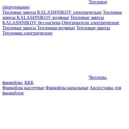
Тепловое
оборудование
Тепловые завесы KALASHNIKOV электрические
Тепловые
завесы KALASHNIKOV водяные
Тепловые завесы
KALASHNIKOV без нагрева
Обогреватели электрические
Тепловые завесы Тепломаш водяные
Тепловые завесы
Тепломаш электрические
Чиллеры,
фанкойлы, ККБ
Фанкойлы кассетные
Фанкойлы канальные
Аксессуары для
фанкойлов