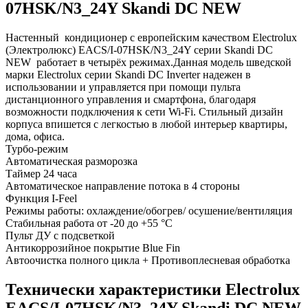
07HSK/N3_24Y Skandi DC NEW
Настенный кондиционер с европейским качеством Electrolux
(Электролюкс) EACS/I-07HSK/N3_24Y серии Skandi DC
NEW работает в четырёх режимах.Данная модель шведской
марки Electrolux серии Skandi DC Inverter надежен в
использовании и управляется при помощи пульта
дистанционного управления и смартфона, благодаря
возможности подключения к сети Wi-Fi. Стильный дизайн
корпуса впишется с легкостью в любой интерьер квартиры,
дома, офиса.
Турбо-режим
Автоматическая разморозка
Таймер 24 часа
Автоматическое направление потока в 4 стороны
Функция I-Feel
Режимы работы: охлаждение/обогрев/ осушение/вентиляция
Стабильная работа от -20 до +55 °C
Пульт ДУ с подсветкой
Антикоррозийное покрытие Blue Fin
Автоочистка полного цикла + Противоплесневая обработка
Технически характеристики Electrolux
EACS/I-07HSK/N3_24Y Skandi DC NEW