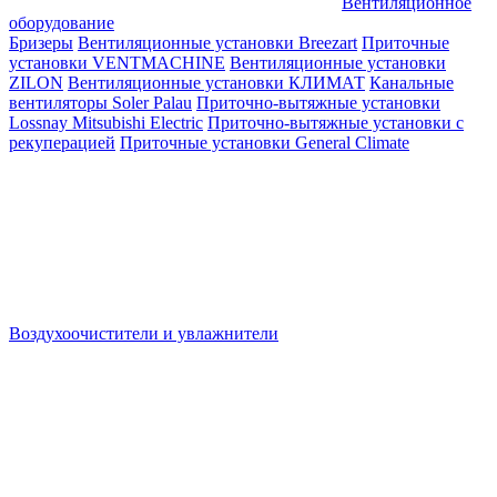
Вентиляционное
оборудование
Бризеры
Вентиляционные установки Breezart
Приточные
установки VENTMACHINE
Вентиляционные установки
ZILON
Вентиляционные установки КЛИМАТ
Канальные
вентиляторы Soler Palau
Приточно-вытяжные установки
Lossnay Mitsubishi Electric
Приточно-вытяжные установки с
рекуперацией
Приточные установки General Climate
Воздухоочистители и увлажнители