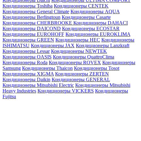
Кондиционеры Daichi
Кондиционеры ULTIMA COMFORT
Кондиционеры Toshiba
Кондиционеры CENTEK
Кондиционеры General Climate
Кондиционеры AQUA
Кондиционеры Berlingtoun
Кондиционеры Casarte
Кондиционеры CHERBROOKE
Кондиционеры DAHACI
Кондиционеры DAICOND
Кондиционеры ECOSTAR
Кондиционеры EUROHOFF
Кондиционеры EUROKLIMA
Кондиционеры GREEN
Кондиционеры HEC
Кондиционеры
ISHIMATSU
Кондиционеры JAX
Кондиционеры Lanzkraft
Кондиционеры Lessar
Кондиционеры NEWTEK
Кондиционеры OASIS
Кондиционеры QuattroClima
Кондиционеры Roda
Кондиционеры ROVEX
Кондиционеры
Samsung
Кондиционеры Thaicon
Кондиционеры Tosot
Кондиционеры XIGMA
Кондиционеры ZERTEN
Кондиционеры Daikin
Кондиционеры GENERAL
Кондиционеры Mitsubishi Electric
Кондиционеры Mitsubishi
Heavy Industries
Кондиционеры VICKERS
Кондиционеры
Fujitsu