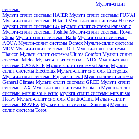
Мульти-сплит
системы
Мульти-сплит системы HAIER
Мульти-сплит системы FUNAI
Мульти-сплит системы Hitachi
Мульти-сплит системы Hisense
Мульти-сплит системы LG
Мульти-сплит системы Panasonic
Мульти-сплит системы Toshiba
Мульти-сплит системы Royal
Clima
Мульти-сплит системы Ballu
Мульти-сплит системы
AQUA
Мульти-сплит системы Dantex
Мульти-сплит системы
MDV
Мульти-сплит системы TCL
Мульти-сплит системы
Thaicon
Мульти-сплит системы Ultima Comfort
Мульти-сплит-
системы MIdea
Мульти-сплит системы AUX
Мульти-сплит
системы CASARTE
Мульти-сплит системы Daikin
Мульти-
сплит системы Electrolux
Мульти-сплит системы Energolux
Мульти-сплит системы Fujitsu General
Мульти-сплит системы
General Climate
Мульти-сплит системы GREE
Мульти-сплит
системы JAX
Мульти-сплит системы Kentatsu
Мульти-сплит
системы Mitsubishi Electric
Мульти-сплит системы Mitsubishi
Heavy
Мульти-сплит системы QuattroClima
Мульти-сплит
системы ROVEX
Мульти-сплит системы Samsung
Мульти-
сплит системы Tosot