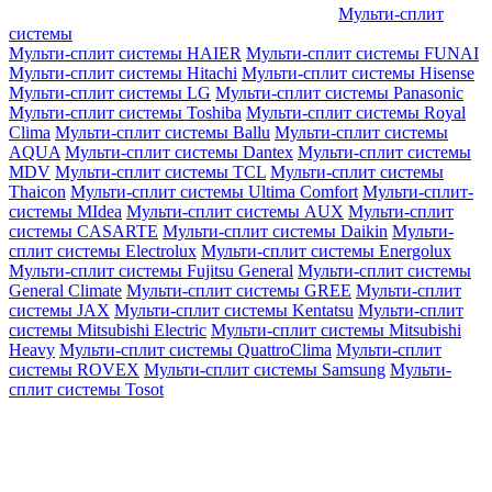
Мульти-сплит
системы
Мульти-сплит системы HAIER
Мульти-сплит системы FUNAI
Мульти-сплит системы Hitachi
Мульти-сплит системы Hisense
Мульти-сплит системы LG
Мульти-сплит системы Panasonic
Мульти-сплит системы Toshiba
Мульти-сплит системы Royal
Clima
Мульти-сплит системы Ballu
Мульти-сплит системы
AQUA
Мульти-сплит системы Dantex
Мульти-сплит системы
MDV
Мульти-сплит системы TCL
Мульти-сплит системы
Thaicon
Мульти-сплит системы Ultima Comfort
Мульти-сплит-
системы MIdea
Мульти-сплит системы AUX
Мульти-сплит
системы CASARTE
Мульти-сплит системы Daikin
Мульти-
сплит системы Electrolux
Мульти-сплит системы Energolux
Мульти-сплит системы Fujitsu General
Мульти-сплит системы
General Climate
Мульти-сплит системы GREE
Мульти-сплит
системы JAX
Мульти-сплит системы Kentatsu
Мульти-сплит
системы Mitsubishi Electric
Мульти-сплит системы Mitsubishi
Heavy
Мульти-сплит системы QuattroClima
Мульти-сплит
системы ROVEX
Мульти-сплит системы Samsung
Мульти-
сплит системы Tosot