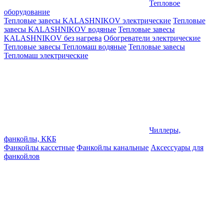
Тепловое
оборудование
Тепловые завесы KALASHNIKOV электрические
Тепловые
завесы KALASHNIKOV водяные
Тепловые завесы
KALASHNIKOV без нагрева
Обогреватели электрические
Тепловые завесы Тепломаш водяные
Тепловые завесы
Тепломаш электрические
Чиллеры,
фанкойлы, ККБ
Фанкойлы кассетные
Фанкойлы канальные
Аксессуары для
фанкойлов