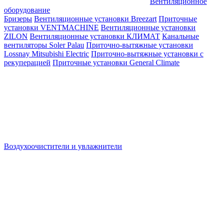
Вентиляционное
оборудование
Бризеры
Вентиляционные установки Breezart
Приточные
установки VENTMACHINE
Вентиляционные установки
ZILON
Вентиляционные установки КЛИМАТ
Канальные
вентиляторы Soler Palau
Приточно-вытяжные установки
Lossnay Mitsubishi Electric
Приточно-вытяжные установки с
рекуперацией
Приточные установки General Climate
Воздухоочистители и увлажнители