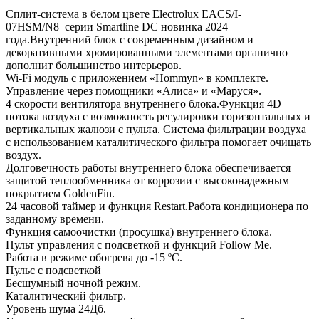
Сплит-система в белом цвете Electrolux EACS/I-
07HSM/N8 серии Smartline DC новинка 2024
года.Внутренний блок с современным дизайном и
декоративными хромированными элементами органично
дополнит большинство интерьеров.
Wi-Fi модуль с приложением «Hommyn» в комплекте.
Управление через помощники «Алиса» и «Маруся».
4 скорости вентилятора внутреннего блока.Функция 4D
потока воздуха с возможность регулировки горизонтальных и
вертикальных жалюзи с пульта. Система фильтрации воздуха
с использованием каталитического фильтра помогает очищать
воздух.
Долговечность работы внутреннего блока обеспечивается
защитой теплообменника от коррозии с высоконадежным
покрытием GoldenFin.
24 часовой таймер и функция Restart.Работа кондиционера по
заданному времени.
Функция самоочистки (просушка) внутреннего блока.
Пульт управления с подсветкой и функций Follow Me.
Работа в режиме обогрева до -15 ºС.
Пульс с подсветкой
Бесшумный ночной режим.
Каталитический фильтр.
Уровень шума 24Дб.