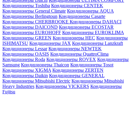
Кондиционеры Daichi
Кондиционеры ULTIMA COMFORT
Кондиционеры Toshiba
Кондиционеры CENTEK
Кондиционеры General Climate
Кондиционеры AQUA
Кондиционеры Berlingtoun
Кондиционеры Casarte
Кондиционеры CHERBROOKE
Кондиционеры DAHACI
Кондиционеры DAICOND
Кондиционеры ECOSTAR
Кондиционеры EUROHOFF
Кондиционеры EUROKLIMA
Кондиционеры GREEN
Кондиционеры HEC
Кондиционеры
ISHIMATSU
Кондиционеры JAX
Кондиционеры Lanzkraft
Кондиционеры Lessar
Кондиционеры NEWTEK
Кондиционеры OASIS
Кондиционеры QuattroClima
Кондиционеры Roda
Кондиционеры ROVEX
Кондиционеры
Samsung
Кондиционеры Thaicon
Кондиционеры Tosot
Кондиционеры XIGMA
Кондиционеры ZERTEN
Кондиционеры Daikin
Кондиционеры GENERAL
Кондиционеры Mitsubishi Electric
Кондиционеры Mitsubishi
Heavy Industries
Кондиционеры VICKERS
Кондиционеры
Fujitsu