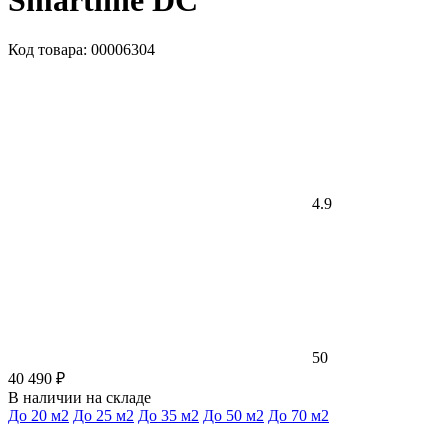
Smartline DC
Код товара: 00006304
4.9
50
40 490 ₽
В наличии на складе
До 20 м2
До 25 м2
До 35 м2
До 50 м2
До 70 м2