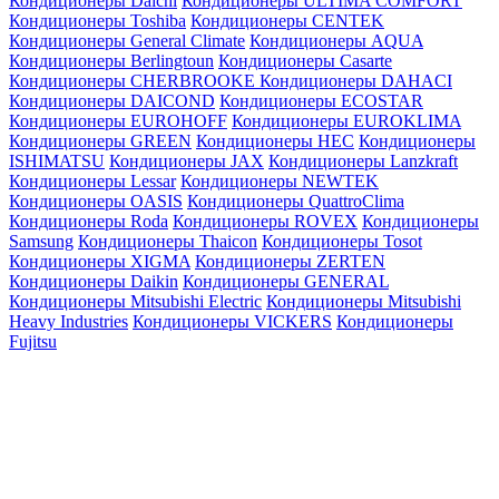
Кондиционеры Daichi
Кондиционеры ULTIMA COMFORT
Кондиционеры Toshiba
Кондиционеры CENTEK
Кондиционеры General Climate
Кондиционеры AQUA
Кондиционеры Berlingtoun
Кондиционеры Casarte
Кондиционеры CHERBROOKE
Кондиционеры DAHACI
Кондиционеры DAICOND
Кондиционеры ECOSTAR
Кондиционеры EUROHOFF
Кондиционеры EUROKLIMA
Кондиционеры GREEN
Кондиционеры HEC
Кондиционеры
ISHIMATSU
Кондиционеры JAX
Кондиционеры Lanzkraft
Кондиционеры Lessar
Кондиционеры NEWTEK
Кондиционеры OASIS
Кондиционеры QuattroClima
Кондиционеры Roda
Кондиционеры ROVEX
Кондиционеры
Samsung
Кондиционеры Thaicon
Кондиционеры Tosot
Кондиционеры XIGMA
Кондиционеры ZERTEN
Кондиционеры Daikin
Кондиционеры GENERAL
Кондиционеры Mitsubishi Electric
Кондиционеры Mitsubishi
Heavy Industries
Кондиционеры VICKERS
Кондиционеры
Fujitsu