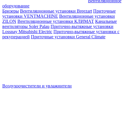
Вентиляционное
оборудование
Бризеры
Вентиляционные установки Breezart
Приточные
установки VENTMACHINE
Вентиляционные установки
ZILON
Вентиляционные установки КЛИМАТ
Канальные
вентиляторы Soler Palau
Приточно-вытяжные установки
Lossnay Mitsubishi Electric
Приточно-вытяжные установки с
рекуперацией
Приточные установки General Climate
Воздухоочистители и увлажнители