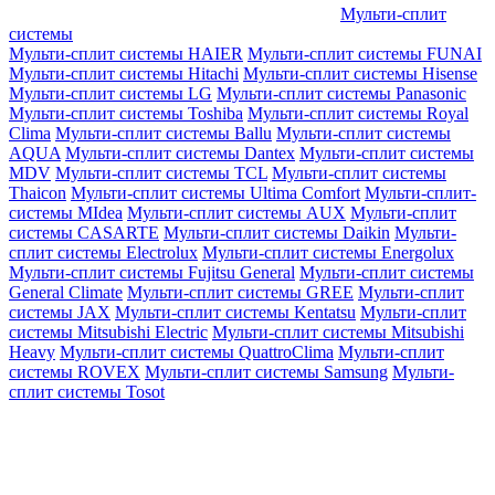
Мульти-сплит
системы
Мульти-сплит системы HAIER
Мульти-сплит системы FUNAI
Мульти-сплит системы Hitachi
Мульти-сплит системы Hisense
Мульти-сплит системы LG
Мульти-сплит системы Panasonic
Мульти-сплит системы Toshiba
Мульти-сплит системы Royal
Clima
Мульти-сплит системы Ballu
Мульти-сплит системы
AQUA
Мульти-сплит системы Dantex
Мульти-сплит системы
MDV
Мульти-сплит системы TCL
Мульти-сплит системы
Thaicon
Мульти-сплит системы Ultima Comfort
Мульти-сплит-
системы MIdea
Мульти-сплит системы AUX
Мульти-сплит
системы CASARTE
Мульти-сплит системы Daikin
Мульти-
сплит системы Electrolux
Мульти-сплит системы Energolux
Мульти-сплит системы Fujitsu General
Мульти-сплит системы
General Climate
Мульти-сплит системы GREE
Мульти-сплит
системы JAX
Мульти-сплит системы Kentatsu
Мульти-сплит
системы Mitsubishi Electric
Мульти-сплит системы Mitsubishi
Heavy
Мульти-сплит системы QuattroClima
Мульти-сплит
системы ROVEX
Мульти-сплит системы Samsung
Мульти-
сплит системы Tosot