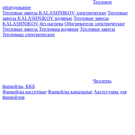
Тепловое
оборудование
Тепловые завесы KALASHNIKOV электрические
Тепловые
завесы KALASHNIKOV водяные
Тепловые завесы
KALASHNIKOV без нагрева
Обогреватели электрические
Тепловые завесы Тепломаш водяные
Тепловые завесы
Тепломаш электрические
Чиллеры,
фанкойлы, ККБ
Фанкойлы кассетные
Фанкойлы канальные
Аксессуары для
фанкойлов