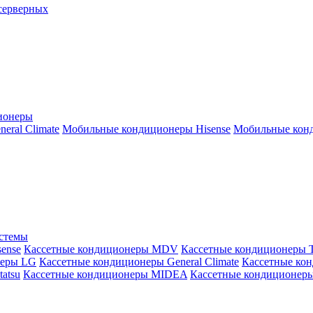
серверных
ионеры
ral Climate
Мобильные кондиционеры Hisense
Мобильные конд
истемы
ense
Кассетные кондиционеры MDV
Кассетные кондиционеры 
неры LG
Кассетные кондиционеры General Climate
Кассетные конд
atsu
Кассетные кондиционеры MIDEA
Кассетные кондиционер