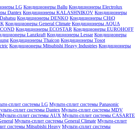
ионеры LG
Кондиционеры Ballu
Кондиционеры Electrolux
ры Dantex
Кондиционеры KALASHNIKOV
Кондиционеры
Dahatsu
Кондиционеры DENKO
Кондиционеры CHiQ
EK
Кондиционеры General Climate
Кондиционеры AQUA
AICOND
Кондиционеры ECOSTAR
Кондиционеры EUROHOFF
ндиционеры Lanzkraft
Кондиционеры Lessar
Кондиционеры
sung
Кондиционеры Thaicon
Кондиционеры Tosot
tric
Кондиционеры Mitsubishi Heavy Industries
Кондиционеры
ьти-сплит системы LG
Мульти-сплит системы Panasonic
ульти-сплит системы Dantex
Мульти-сплит системы MDV
Мульти-сплит системы AUX
Мульти-сплит системы CASARTE
eneral
Мульти-сплит системы General Climate
Мульти-сплит
ит системы Mitsubishi Heavy
Мульти-сплит системы