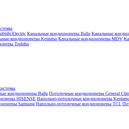
истемы
ishi Electric
Канальные кондиционеры Ballu
Канальные кондиц
ьные кондиционеры Kentatsu
Канальные кондиционеры MDV
Ка
онеры Toshiba
системы
ные кондиционеры Ballu
Потолочные кондиционеры General Clim
ционеры HISENSE
Напольно-потолочные кондиционеры Kentats
ционеры Samsung
Напольно-потолочные кондиционеры TCL
Пот