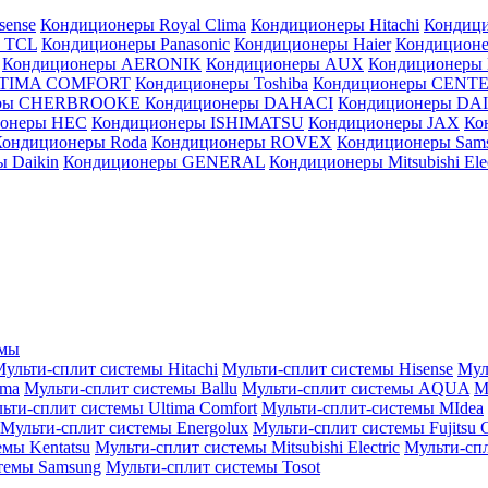
sense
Кондиционеры Royal Clima
Кондиционеры Hitachi
Кондиц
 TCL
Кондиционеры Panasonic
Кондиционеры Haier
Кондиционе
Кондиционеры AERONIK
Кондиционеры AUX
Кондиционеры 
LTIMA COMFORT
Кондиционеры Toshiba
Кондиционеры CENT
еры CHERBROOKE
Кондиционеры DAHACI
Кондиционеры D
ионеры HEC
Кондиционеры ISHIMATSU
Кондиционеры JAX
Ко
Кондиционеры Roda
Кондиционеры ROVEX
Кондиционеры Sam
 Daikin
Кондиционеры GENERAL
Кондиционеры Mitsubishi Elec
емы
ульти-сплит системы Hitachi
Мульти-сплит системы Hisense
Мул
ima
Мульти-сплит системы Ballu
Мульти-сплит системы AQUA
М
ьти-сплит системы Ultima Comfort
Мульти-сплит-системы MIdea
Мульти-сплит системы Energolux
Мульти-сплит системы Fujitsu G
емы Kentatsu
Мульти-сплит системы Mitsubishi Electric
Мульти-спл
темы Samsung
Мульти-сплит системы Tosot