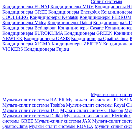
Сплит-системы
Кондиционеры FUNAI
Кондиционеры MDV
Кондиционеры Hi
Кондиционеры GREE
Кондиционеры Energolux
Кондиционеры
СOOLBERG
Кондиционеры Kentatsu
Кондиционеры FERRUM
Кондиционеры Midea
Кондиционеры Daichi
Кондиционеры U
Кондиционеры Berlingtoun
Кондиционеры Casarte
Кондицион
Кондиционеры EUROKLIMA
Кондиционеры GREEN
Кондиц
NEWTEK
Кондиционеры OASIS
Кондиционеры QuattroClima
Кондиционеры XIGMA
Кондиционеры ZERTEN
Кондиционеры
VICKERS
Кондиционеры Fujitsu
Мульти-сплит сист
Мульти-сплит системы HAIER
Мульти-сплит системы FUNAI
М
Мульти-сплит системы Toshiba
Мульти-сплит системы Royal Cl
Мульти-сплит системы TCL
Мульти-сплит системы Thaicon
Мул
Мульти-сплит системы Daikin
Мульти-сплит системы Electrolux
системы GREE
Мульти-сплит системы JAX
Мульти-сплит сист
QuattroClima
Мульти-сплит системы ROVEX
Мульти-сплит сис