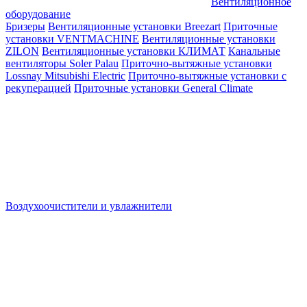
Вентиляционное
оборудование
Бризеры
Вентиляционные установки Breezart
Приточные
установки VENTMACHINE
Вентиляционные установки
ZILON
Вентиляционные установки КЛИМАТ
Канальные
вентиляторы Soler Palau
Приточно-вытяжные установки
Lossnay Mitsubishi Electric
Приточно-вытяжные установки с
рекуперацией
Приточные установки General Climate
Воздухоочистители и увлажнители