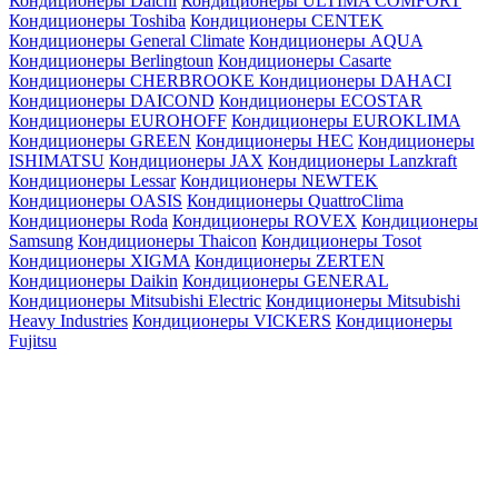
Кондиционеры Daichi
Кондиционеры ULTIMA COMFORT
Кондиционеры Toshiba
Кондиционеры CENTEK
Кондиционеры General Climate
Кондиционеры AQUA
Кондиционеры Berlingtoun
Кондиционеры Casarte
Кондиционеры CHERBROOKE
Кондиционеры DAHACI
Кондиционеры DAICOND
Кондиционеры ECOSTAR
Кондиционеры EUROHOFF
Кондиционеры EUROKLIMA
Кондиционеры GREEN
Кондиционеры HEC
Кондиционеры
ISHIMATSU
Кондиционеры JAX
Кондиционеры Lanzkraft
Кондиционеры Lessar
Кондиционеры NEWTEK
Кондиционеры OASIS
Кондиционеры QuattroClima
Кондиционеры Roda
Кондиционеры ROVEX
Кондиционеры
Samsung
Кондиционеры Thaicon
Кондиционеры Tosot
Кондиционеры XIGMA
Кондиционеры ZERTEN
Кондиционеры Daikin
Кондиционеры GENERAL
Кондиционеры Mitsubishi Electric
Кондиционеры Mitsubishi
Heavy Industries
Кондиционеры VICKERS
Кондиционеры
Fujitsu