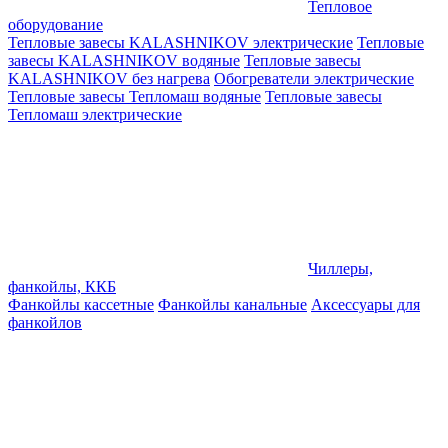
Тепловое
оборудование
Тепловые завесы KALASHNIKOV электрические
Тепловые
завесы KALASHNIKOV водяные
Тепловые завесы
KALASHNIKOV без нагрева
Обогреватели электрические
Тепловые завесы Тепломаш водяные
Тепловые завесы
Тепломаш электрические
Чиллеры,
фанкойлы, ККБ
Фанкойлы кассетные
Фанкойлы канальные
Аксессуары для
фанкойлов