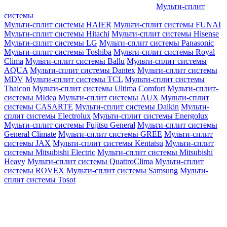
Мульти-сплит
системы
Мульти-сплит системы HAIER
Мульти-сплит системы FUNAI
Мульти-сплит системы Hitachi
Мульти-сплит системы Hisense
Мульти-сплит системы LG
Мульти-сплит системы Panasonic
Мульти-сплит системы Toshiba
Мульти-сплит системы Royal
Clima
Мульти-сплит системы Ballu
Мульти-сплит системы
AQUA
Мульти-сплит системы Dantex
Мульти-сплит системы
MDV
Мульти-сплит системы TCL
Мульти-сплит системы
Thaicon
Мульти-сплит системы Ultima Comfort
Мульти-сплит-
системы MIdea
Мульти-сплит системы AUX
Мульти-сплит
системы CASARTE
Мульти-сплит системы Daikin
Мульти-
сплит системы Electrolux
Мульти-сплит системы Energolux
Мульти-сплит системы Fujitsu General
Мульти-сплит системы
General Climate
Мульти-сплит системы GREE
Мульти-сплит
системы JAX
Мульти-сплит системы Kentatsu
Мульти-сплит
системы Mitsubishi Electric
Мульти-сплит системы Mitsubishi
Heavy
Мульти-сплит системы QuattroClima
Мульти-сплит
системы ROVEX
Мульти-сплит системы Samsung
Мульти-
сплит системы Tosot