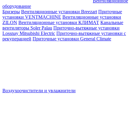
Вентиляционное
оборудование
Бризеры
Вентиляционные установки Breezart
Приточные
установки VENTMACHINE
Вентиляционные установки
ZILON
Вентиляционные установки КЛИМАТ
Канальные
вентиляторы Soler Palau
Приточно-вытяжные установки
Lossnay Mitsubishi Electric
Приточно-вытяжные установки с
рекуперацией
Приточные установки General Climate
Воздухоочистители и увлажнители