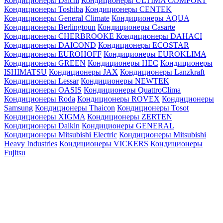
Кондиционеры Daichi
Кондиционеры ULTIMA COMFORT
Кондиционеры Toshiba
Кондиционеры CENTEK
Кондиционеры General Climate
Кондиционеры AQUA
Кондиционеры Berlingtoun
Кондиционеры Casarte
Кондиционеры CHERBROOKE
Кондиционеры DAHACI
Кондиционеры DAICOND
Кондиционеры ECOSTAR
Кондиционеры EUROHOFF
Кондиционеры EUROKLIMA
Кондиционеры GREEN
Кондиционеры HEC
Кондиционеры
ISHIMATSU
Кондиционеры JAX
Кондиционеры Lanzkraft
Кондиционеры Lessar
Кондиционеры NEWTEK
Кондиционеры OASIS
Кондиционеры QuattroClima
Кондиционеры Roda
Кондиционеры ROVEX
Кондиционеры
Samsung
Кондиционеры Thaicon
Кондиционеры Tosot
Кондиционеры XIGMA
Кондиционеры ZERTEN
Кондиционеры Daikin
Кондиционеры GENERAL
Кондиционеры Mitsubishi Electric
Кондиционеры Mitsubishi
Heavy Industries
Кондиционеры VICKERS
Кондиционеры
Fujitsu