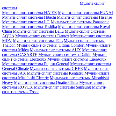
Мульти-сплит
системы
Мульти-сплит системы HAIER
Мульти-сплит системы FUNAI
Мульти-сплит системы Hitachi
Мульти-сплит системы Hisense
Мульти-сплит системы LG
Мульти-сплит системы Panasonic
Мульти-сплит системы Toshiba
Мульти-сплит системы Royal
Clima
Мульти-сплит системы Ballu
Мульти-сплит системы
AQUA
Мульти-сплит системы Dantex
Мульти-сплит системы
MDV
Мульти-сплит системы TCL
Мульти-сплит системы
Thaicon
Мульти-сплит системы Ultima Comfort
Мульти-сплит-
системы MIdea
Мульти-сплит системы AUX
Мульти-сплит
системы CASARTE
Мульти-сплит системы Daikin
Мульти-
сплит системы Electrolux
Мульти-сплит системы Energolux
Мульти-сплит системы Fujitsu General
Мульти-сплит системы
General Climate
Мульти-сплит системы GREE
Мульти-сплит
системы JAX
Мульти-сплит системы Kentatsu
Мульти-сплит
системы Mitsubishi Electric
Мульти-сплит системы Mitsubishi
Heavy
Мульти-сплит системы QuattroClima
Мульти-сплит
системы ROVEX
Мульти-сплит системы Samsung
Мульти-
сплит системы Tosot