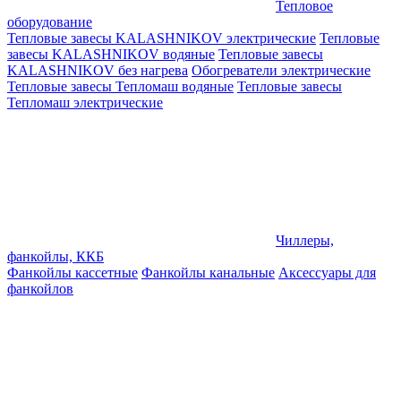
Тепловое
оборудование
Тепловые завесы KALASHNIKOV электрические
Тепловые
завесы KALASHNIKOV водяные
Тепловые завесы
KALASHNIKOV без нагрева
Обогреватели электрические
Тепловые завесы Тепломаш водяные
Тепловые завесы
Тепломаш электрические
Чиллеры,
фанкойлы, ККБ
Фанкойлы кассетные
Фанкойлы канальные
Аксессуары для
фанкойлов