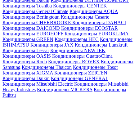
Кондиционеры Daichi
Кондиционеры ULTIMA COMFORT
Кондиционеры Toshiba
Кондиционеры CENTEK
Кондиционеры General Climate
Кондиционеры AQUA
Кондиционеры Berlingtoun
Кондиционеры Casarte
Кондиционеры CHERBROOKE
Кондиционеры DAHACI
Кондиционеры DAICOND
Кондиционеры ECOSTAR
Кондиционеры EUROHOFF
Кондиционеры EUROKLIMA
Кондиционеры GREEN
Кондиционеры HEC
Кондиционеры
ISHIMATSU
Кондиционеры JAX
Кондиционеры Lanzkraft
Кондиционеры Lessar
Кондиционеры NEWTEK
Кондиционеры OASIS
Кондиционеры QuattroClima
Кондиционеры Roda
Кондиционеры ROVEX
Кондиционеры
Samsung
Кондиционеры Thaicon
Кондиционеры Tosot
Кондиционеры XIGMA
Кондиционеры ZERTEN
Кондиционеры Daikin
Кондиционеры GENERAL
Кондиционеры Mitsubishi Electric
Кондиционеры Mitsubishi
Heavy Industries
Кондиционеры VICKERS
Кондиционеры
Fujitsu