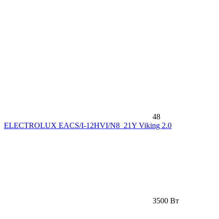
48
ELECTROLUX EACS/I-12HVI/N8_21Y Viking 2.0
3500 Вт