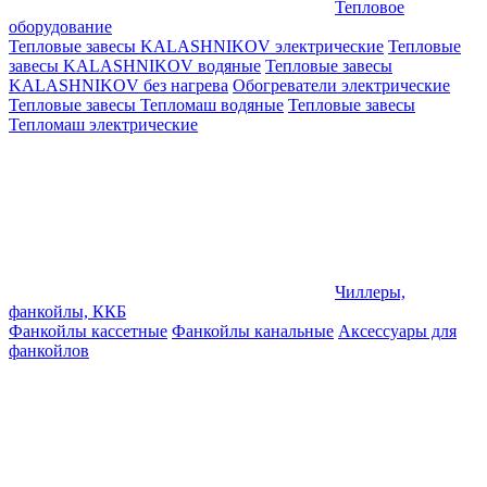
Тепловое
оборудование
Тепловые завесы KALASHNIKOV электрические
Тепловые
завесы KALASHNIKOV водяные
Тепловые завесы
KALASHNIKOV без нагрева
Обогреватели электрические
Тепловые завесы Тепломаш водяные
Тепловые завесы
Тепломаш электрические
Чиллеры,
фанкойлы, ККБ
Фанкойлы кассетные
Фанкойлы канальные
Аксессуары для
фанкойлов