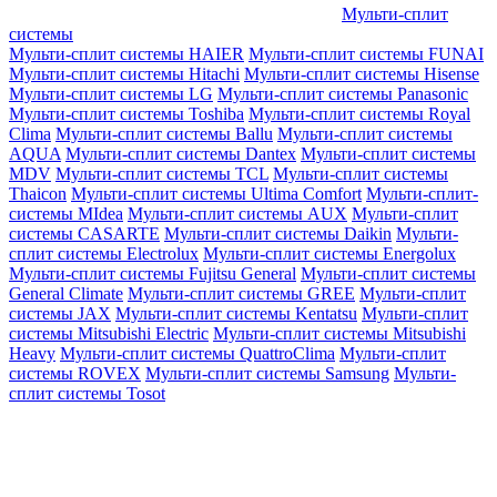
Мульти-сплит
системы
Мульти-сплит системы HAIER
Мульти-сплит системы FUNAI
Мульти-сплит системы Hitachi
Мульти-сплит системы Hisense
Мульти-сплит системы LG
Мульти-сплит системы Panasonic
Мульти-сплит системы Toshiba
Мульти-сплит системы Royal
Clima
Мульти-сплит системы Ballu
Мульти-сплит системы
AQUA
Мульти-сплит системы Dantex
Мульти-сплит системы
MDV
Мульти-сплит системы TCL
Мульти-сплит системы
Thaicon
Мульти-сплит системы Ultima Comfort
Мульти-сплит-
системы MIdea
Мульти-сплит системы AUX
Мульти-сплит
системы CASARTE
Мульти-сплит системы Daikin
Мульти-
сплит системы Electrolux
Мульти-сплит системы Energolux
Мульти-сплит системы Fujitsu General
Мульти-сплит системы
General Climate
Мульти-сплит системы GREE
Мульти-сплит
системы JAX
Мульти-сплит системы Kentatsu
Мульти-сплит
системы Mitsubishi Electric
Мульти-сплит системы Mitsubishi
Heavy
Мульти-сплит системы QuattroClima
Мульти-сплит
системы ROVEX
Мульти-сплит системы Samsung
Мульти-
сплит системы Tosot