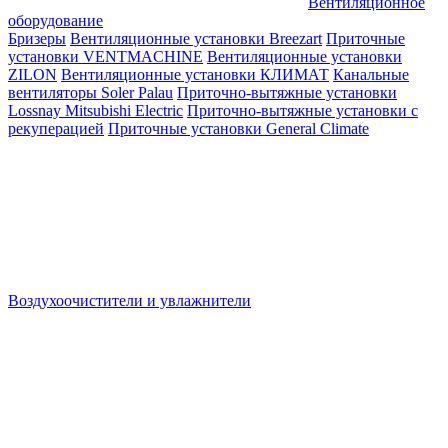
Вентиляционное
оборудование
Бризеры
Вентиляционные установки Breezart
Приточные
установки VENTMACHINE
Вентиляционные установки
ZILON
Вентиляционные установки КЛИМАТ
Канальные
вентиляторы Soler Palau
Приточно-вытяжные установки
Lossnay Mitsubishi Electric
Приточно-вытяжные установки с
рекуперацией
Приточные установки General Climate
Воздухоочистители и увлажнители