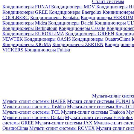
Сплит-системы
Кондиционеры FUNAI
Кондиционеры MDV
Кондиционеры Hi
Кондиционеры GREE
Кондиционеры Energolux
Кондиционеры
СOOLBERG
Кондиционеры Kentatsu
Кондиционеры FERRUM
Кондиционеры Midea
Кондиционеры Daichi
Кондиционеры U
Кондиционеры Berlingtoun
Кондиционеры Casarte
Кондицион
Кондиционеры EUROKLIMA
Кондиционеры GREEN
Кондиц
NEWTEK
Кондиционеры OASIS
Кондиционеры QuattroClima
Кондиционеры XIGMA
Кондиционеры ZERTEN
Кондиционеры
VICKERS
Кондиционеры Fujitsu
Мульти-сплит сист
Мульти-сплит системы HAIER
Мульти-сплит системы FUNAI
М
Мульти-сплит системы Toshiba
Мульти-сплит системы Royal Cl
Мульти-сплит системы TCL
Мульти-сплит системы Thaicon
Мул
Мульти-сплит системы Daikin
Мульти-сплит системы Electrolux
системы GREE
Мульти-сплит системы JAX
Мульти-сплит сист
QuattroClima
Мульти-сплит системы ROVEX
Мульти-сплит сис