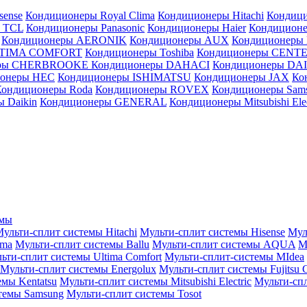
sense
Кондиционеры Royal Clima
Кондиционеры Hitachi
Кондиц
 TCL
Кондиционеры Panasonic
Кондиционеры Haier
Кондиционе
Кондиционеры AERONIK
Кондиционеры AUX
Кондиционеры 
LTIMA COMFORT
Кондиционеры Toshiba
Кондиционеры CENT
еры CHERBROOKE
Кондиционеры DAHACI
Кондиционеры D
ионеры HEC
Кондиционеры ISHIMATSU
Кондиционеры JAX
Ко
Кондиционеры Roda
Кондиционеры ROVEX
Кондиционеры Sam
 Daikin
Кондиционеры GENERAL
Кондиционеры Mitsubishi Elec
емы
ульти-сплит системы Hitachi
Мульти-сплит системы Hisense
Мул
ima
Мульти-сплит системы Ballu
Мульти-сплит системы AQUA
М
ьти-сплит системы Ultima Comfort
Мульти-сплит-системы MIdea
Мульти-сплит системы Energolux
Мульти-сплит системы Fujitsu G
емы Kentatsu
Мульти-сплит системы Mitsubishi Electric
Мульти-спл
темы Samsung
Мульти-сплит системы Tosot