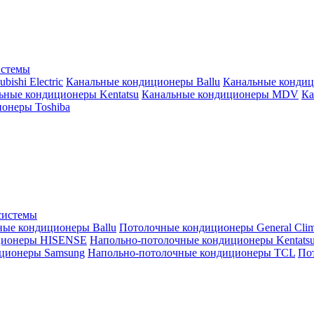
истемы
ishi Electric
Канальные кондиционеры Ballu
Канальные кондиц
ьные кондиционеры Kentatsu
Канальные кондиционеры MDV
Ка
онеры Toshiba
системы
ные кондиционеры Ballu
Потолочные кондиционеры General Clim
ционеры HISENSE
Напольно-потолочные кондиционеры Kentats
ционеры Samsung
Напольно-потолочные кондиционеры TCL
Пот