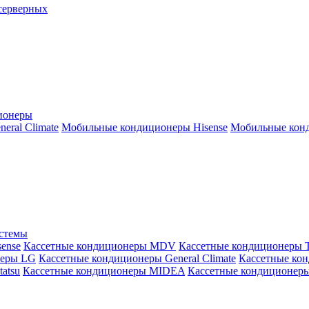
серверных
ионеры
ral Climate
Мобильные кондиционеры Hisense
Мобильные конд
истемы
ense
Кассетные кондиционеры MDV
Кассетные кондиционеры 
неры LG
Кассетные кондиционеры General Climate
Кассетные конд
atsu
Кассетные кондиционеры MIDEA
Кассетные кондиционер