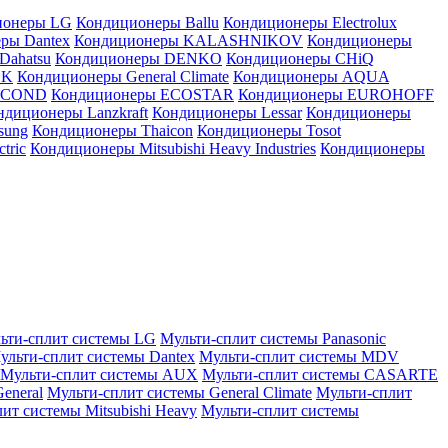
ионеры LG
Кондиционеры Ballu
Кондиционеры Electrolux
ры Dantex
Кондиционеры KALASHNIKOV
Кондиционеры
Dahatsu
Кондиционеры DENKO
Кондиционеры CHiQ
EK
Кондиционеры General Climate
Кондиционеры AQUA
AICOND
Кондиционеры ECOSTAR
Кондиционеры EUROHOFF
ндиционеры Lanzkraft
Кондиционеры Lessar
Кондиционеры
sung
Кондиционеры Thaicon
Кондиционеры Tosot
tric
Кондиционеры Mitsubishi Heavy Industries
Кондиционеры
ьти-сплит системы LG
Мульти-сплит системы Panasonic
ульти-сплит системы Dantex
Мульти-сплит системы MDV
Мульти-сплит системы AUX
Мульти-сплит системы CASARTE
eneral
Мульти-сплит системы General Climate
Мульти-сплит
ит системы Mitsubishi Heavy
Мульти-сплит системы