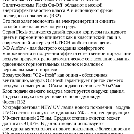
Сплит-системы Flexis On-Off обладают высокой
энергоэффективностью класса A и используют фреон
последнего поколения (R32).
Это позволяет экономить на электроэнергии и снизить
воздействие на окружающую среду.
Серия Flexis отличается дизайнерским корпусом глянцевого
цвета и гармонично впишется как в классический так и в
современный интерьер HI-TECH любого помещения.
3-D Airflow - для быстрого создания комфортного
микроклимата и получения эффекта естественной циркуляции
воздуха предусмотрено автоматическое согласование качания
сдвоенных горизонтальных заслонок и жалюзи с
вертикальными створками
Воздухообмен "О2 - fresh" как опция - обеспечивая
вентиляцию, модуль O2 Fresh гарантирует приток свежего
воздуха в помещение. Объем подачи составляет 30 м3/час.
Блок подачи свежего воздуха монтируется снаружи здания.
Подача воздуха осуществляется по воздуховоду
Фреон R32
Ультрафиолетовая NEW UV лампа нового поколения - модуль
UVC состоит из двух светодиодных УФ-ламп, генерирующих
УФ-свет длиной 275 нм. Средняя степень очистки может
достигать 91,47%. В данной модели используется
светодиодная технология нового поколения, с более широким