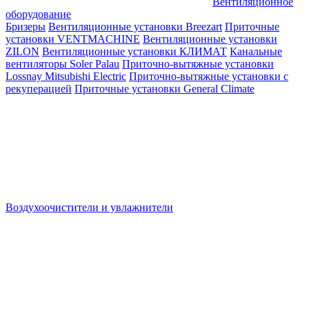
Вентиляционное
оборудование
Бризеры
Вентиляционные установки Breezart
Приточные
установки VENTMACHINE
Вентиляционные установки
ZILON
Вентиляционные установки КЛИМАТ
Канальные
вентиляторы Soler Palau
Приточно-вытяжные установки
Lossnay Mitsubishi Electric
Приточно-вытяжные установки с
рекуперацией
Приточные установки General Climate
Воздухоочистители и увлажнители