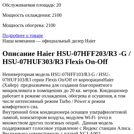
Обслуживаемая площадь: 20
Мощность охлаждения: 2100
Мощность обогрева: 2100
Подробнее о товаре
Наша компания — официальный дилер Haier
Описание Haier HSU-07HFF203/R3 -G /
HSU-07HUF303/R3 Flexis On-Off
Неинверторная модель HSU-07HFF103/R3-G / HSU-
07HUF103/R3 серии Flexis On/Off от корпорацииHaier
(Хайер) предназначена для создания благоприятного
микроклимата в помещениях до 20 кв. метров. Кондиционер
работает в режиме охлаждения, обогрева и осушения, в том
числе интенсивный режим Turbo / Power и режим
комфортного сна.
Внутренний блок кондиционера оснащен ультрафиолетовой
лампой, ионизатором воздуха, модулем Wi-Fi (evo) и
множеством других полезных опций. Данная модель
поддерживает голосовое управление с Яндекс станции Алиса.
Реализована совместимость с платой YCJ-A002.