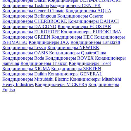
Кондиционеры Daichi
Кондиционеры ULTIMA COMFORT
Кондиционеры Toshiba
Кондиционеры CENTEK
Кондиционеры General Climate
Кондиционеры AQUA
Кондиционеры Berlingtoun
Кондиционеры Casarte
Кондиционеры CHERBROOKE
Кондиционеры DAHACI
Кондиционеры DAICOND
Кондиционеры ECOSTAR
Кондиционеры EUROHOFF
Кондиционеры EUROKLIMA
Кондиционеры GREEN
Кондиционеры HEC
Кондиционеры
ISHIMATSU
Кондиционеры JAX
Кондиционеры Lanzkraft
Кондиционеры Lessar
Кондиционеры NEWTEK
Кондиционеры OASIS
Кондиционеры QuattroClima
Кондиционеры Roda
Кондиционеры ROVEX
Кондиционеры
Samsung
Кондиционеры Thaicon
Кондиционеры Tosot
Кондиционеры XIGMA
Кондиционеры ZERTEN
Кондиционеры Daikin
Кондиционеры GENERAL
Кондиционеры Mitsubishi Electric
Кондиционеры Mitsubishi
Heavy Industries
Кондиционеры VICKERS
Кондиционеры
Fujitsu