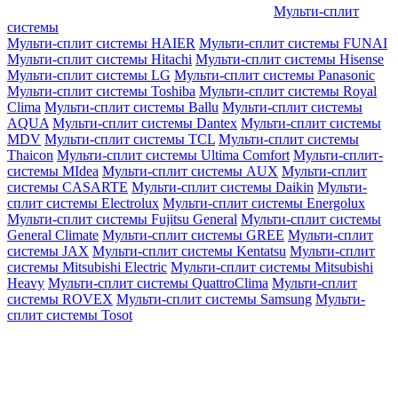
Мульти-сплит
системы
Мульти-сплит системы HAIER
Мульти-сплит системы FUNAI
Мульти-сплит системы Hitachi
Мульти-сплит системы Hisense
Мульти-сплит системы LG
Мульти-сплит системы Panasonic
Мульти-сплит системы Toshiba
Мульти-сплит системы Royal
Clima
Мульти-сплит системы Ballu
Мульти-сплит системы
AQUA
Мульти-сплит системы Dantex
Мульти-сплит системы
MDV
Мульти-сплит системы TCL
Мульти-сплит системы
Thaicon
Мульти-сплит системы Ultima Comfort
Мульти-сплит-
системы MIdea
Мульти-сплит системы AUX
Мульти-сплит
системы CASARTE
Мульти-сплит системы Daikin
Мульти-
сплит системы Electrolux
Мульти-сплит системы Energolux
Мульти-сплит системы Fujitsu General
Мульти-сплит системы
General Climate
Мульти-сплит системы GREE
Мульти-сплит
системы JAX
Мульти-сплит системы Kentatsu
Мульти-сплит
системы Mitsubishi Electric
Мульти-сплит системы Mitsubishi
Heavy
Мульти-сплит системы QuattroClima
Мульти-сплит
системы ROVEX
Мульти-сплит системы Samsung
Мульти-
сплит системы Tosot