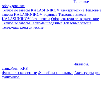
Тепловое
оборудование
Тепловые завесы KALASHNIKOV электрические
Тепловые
завесы KALASHNIKOV водяные
Тепловые завесы
KALASHNIKOV без нагрева
Обогреватели электрические
Тепловые завесы Тепломаш водяные
Тепловые завесы
Тепломаш электрические
Чиллеры,
фанкойлы, ККБ
Фанкойлы кассетные
Фанкойлы канальные
Аксессуары для
фанкойлов