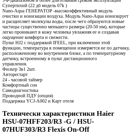
УФ-диапазоном и более длительным сроком эксплуатации
Супертихий (22 дб модель 07k )
Nano-Aqua ГЕНЕРАТОР -высокоэффективный модуль
очистки и ионизации воздуха. Модуль Nano-Aqua ионизирует
и расщипляет молекулы воды, после чего образуются новые
частицы существенно меньшего размера (20-50 нм), которые
легко проникают в кожу человека увлажняя ее и создавая
ощущение комфорта и свежести.
Пульт HJ2 с поддержкой IFEEL, при включении этой
функции, температура в помещении измеряется не по датчику,
расположенному во внутреннем блоке, а по температурному
датчику, встроенному в пульт дистанционного
управления.
Фильтр 3в1 2шт.
Авторестарт
24 - часовой таймер
Комфортный сон
Самодиагностика
Проводной ПДУ (опция)
Поддержка YCJ-A002 и Карт отеля
Технически характеристики Haier
HSU-07HFF203/R3 -G / HSU-
07HUF303/R3 Flexis On-Off