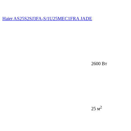
Haier AS25S2SJ3FA-S/1U25MEC1FRA JADE
2600 Вт
2
25 м