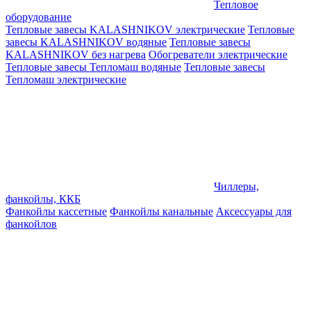
Тепловое
оборудование
Тепловые завесы KALASHNIKOV электрические
Тепловые
завесы KALASHNIKOV водяные
Тепловые завесы
KALASHNIKOV без нагрева
Обогреватели электрические
Тепловые завесы Тепломаш водяные
Тепловые завесы
Тепломаш электрические
Чиллеры,
фанкойлы, ККБ
Фанкойлы кассетные
Фанкойлы канальные
Аксессуары для
фанкойлов