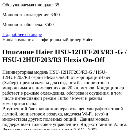
Обслуживаемая площадь: 35
Мощность охлаждения: 3300
Мощность обогрева: 3500
Подробнее о товаре
Наша компания — официальный дилер Haier
Описание Haier HSU-12HFF203/R3 -G /
HSU-12HUF203/R3 Flexis On-Off
Неинверторная модель HSU-12HFF203/R3-G / HSU-
12HUF203/R3 серии Flexis On/Off от корпорацииHaier
(Хайер) предназначена для создания благоприятного
микроклимата в помещениях до 20 кв. метров. Кондиционер
работает в режиме охлаждения, обогрева и осушения, в том
числе интенсивный режим Turbo / Power и режим
комфортного сна.
Внутренний блок кондиционера оснащен ультрафиолетовой
лампой, ионизатором воздуха, модулем Wi-Fi (evo) и
множеством других полезных опций. Данная модель
поддерживает голосовое управление с Яндекс станции Алиса.
Реализована совместимость с платой YCJ-A002.