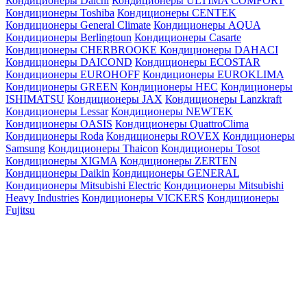
Кондиционеры Daichi
Кондиционеры ULTIMA COMFORT
Кондиционеры Toshiba
Кондиционеры CENTEK
Кондиционеры General Climate
Кондиционеры AQUA
Кондиционеры Berlingtoun
Кондиционеры Casarte
Кондиционеры CHERBROOKE
Кондиционеры DAHACI
Кондиционеры DAICOND
Кондиционеры ECOSTAR
Кондиционеры EUROHOFF
Кондиционеры EUROKLIMA
Кондиционеры GREEN
Кондиционеры HEC
Кондиционеры
ISHIMATSU
Кондиционеры JAX
Кондиционеры Lanzkraft
Кондиционеры Lessar
Кондиционеры NEWTEK
Кондиционеры OASIS
Кондиционеры QuattroClima
Кондиционеры Roda
Кондиционеры ROVEX
Кондиционеры
Samsung
Кондиционеры Thaicon
Кондиционеры Tosot
Кондиционеры XIGMA
Кондиционеры ZERTEN
Кондиционеры Daikin
Кондиционеры GENERAL
Кондиционеры Mitsubishi Electric
Кондиционеры Mitsubishi
Heavy Industries
Кондиционеры VICKERS
Кондиционеры
Fujitsu