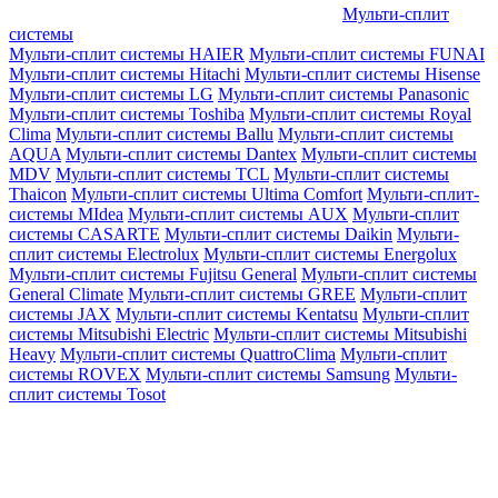
Мульти-сплит
системы
Мульти-сплит системы HAIER
Мульти-сплит системы FUNAI
Мульти-сплит системы Hitachi
Мульти-сплит системы Hisense
Мульти-сплит системы LG
Мульти-сплит системы Panasonic
Мульти-сплит системы Toshiba
Мульти-сплит системы Royal
Clima
Мульти-сплит системы Ballu
Мульти-сплит системы
AQUA
Мульти-сплит системы Dantex
Мульти-сплит системы
MDV
Мульти-сплит системы TCL
Мульти-сплит системы
Thaicon
Мульти-сплит системы Ultima Comfort
Мульти-сплит-
системы MIdea
Мульти-сплит системы AUX
Мульти-сплит
системы CASARTE
Мульти-сплит системы Daikin
Мульти-
сплит системы Electrolux
Мульти-сплит системы Energolux
Мульти-сплит системы Fujitsu General
Мульти-сплит системы
General Climate
Мульти-сплит системы GREE
Мульти-сплит
системы JAX
Мульти-сплит системы Kentatsu
Мульти-сплит
системы Mitsubishi Electric
Мульти-сплит системы Mitsubishi
Heavy
Мульти-сплит системы QuattroClima
Мульти-сплит
системы ROVEX
Мульти-сплит системы Samsung
Мульти-
сплит системы Tosot