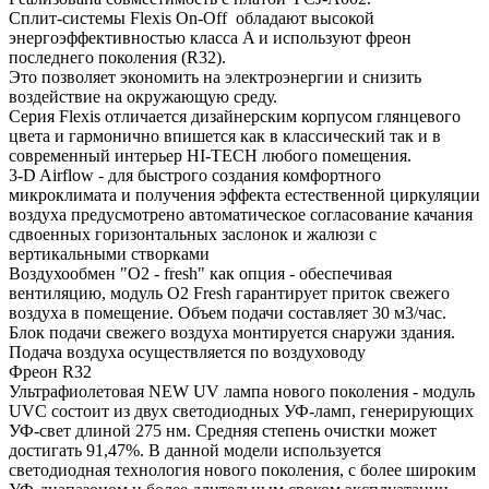
Сплит-системы Flexis On-Off обладают высокой
энергоэффективностью класса A и используют фреон
последнего поколения (R32).
Это позволяет экономить на электроэнергии и снизить
воздействие на окружающую среду.
Серия Flexis отличается дизайнерским корпусом глянцевого
цвета и гармонично впишется как в классический так и в
современный интерьер HI-TECH любого помещения.
3-D Airflow - для быстрого создания комфортного
микроклимата и получения эффекта естественной циркуляции
воздуха предусмотрено автоматическое согласование качания
сдвоенных горизонтальных заслонок и жалюзи с
вертикальными створками
Воздухообмен "О2 - fresh" как опция - обеспечивая
вентиляцию, модуль O2 Fresh гарантирует приток свежего
воздуха в помещение. Объем подачи составляет 30 м3/час.
Блок подачи свежего воздуха монтируется снаружи здания.
Подача воздуха осуществляется по воздуховоду
Фреон R32
Ультрафиолетовая NEW UV лампа нового поколения - модуль
UVC состоит из двух светодиодных УФ-ламп, генерирующих
УФ-свет длиной 275 нм. Средняя степень очистки может
достигать 91,47%. В данной модели используется
светодиодная технология нового поколения, с более широким