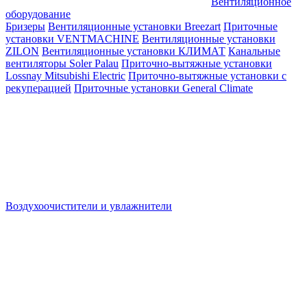
Вентиляционное
оборудование
Бризеры
Вентиляционные установки Breezart
Приточные
установки VENTMACHINE
Вентиляционные установки
ZILON
Вентиляционные установки КЛИМАТ
Канальные
вентиляторы Soler Palau
Приточно-вытяжные установки
Lossnay Mitsubishi Electric
Приточно-вытяжные установки с
рекуперацией
Приточные установки General Climate
Воздухоочистители и увлажнители