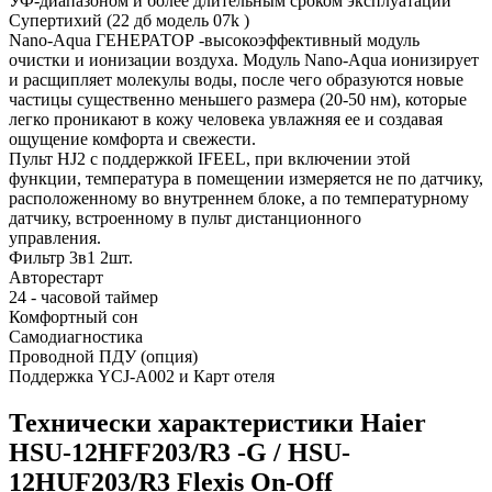
УФ-диапазоном и более длительным сроком эксплуатации
Супертихий (22 дб модель 07k )
Nano-Aqua ГЕНЕРАТОР -высокоэффективный модуль
очистки и ионизации воздуха. Модуль Nano-Aqua ионизирует
и расщипляет молекулы воды, после чего образуются новые
частицы существенно меньшего размера (20-50 нм), которые
легко проникают в кожу человека увлажняя ее и создавая
ощущение комфорта и свежести.
Пульт HJ2 с поддержкой IFEEL, при включении этой
функции, температура в помещении измеряется не по датчику,
расположенному во внутреннем блоке, а по температурному
датчику, встроенному в пульт дистанционного
управления.
Фильтр 3в1 2шт.
Авторестарт
24 - часовой таймер
Комфортный сон
Самодиагностика
Проводной ПДУ (опция)
Поддержка YCJ-A002 и Карт отеля
Технически характеристики Haier
HSU-12HFF203/R3 -G / HSU-
12HUF203/R3 Flexis On-Off