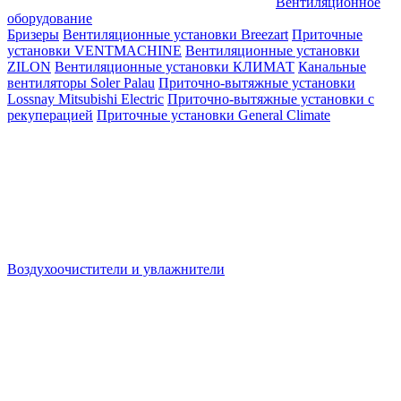
Вентиляционное
оборудование
Бризеры
Вентиляционные установки Breezart
Приточные
установки VENTMACHINE
Вентиляционные установки
ZILON
Вентиляционные установки КЛИМАТ
Канальные
вентиляторы Soler Palau
Приточно-вытяжные установки
Lossnay Mitsubishi Electric
Приточно-вытяжные установки с
рекуперацией
Приточные установки General Climate
Воздухоочистители и увлажнители