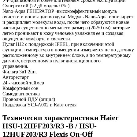
УФ-диапазоном и более длительным сроком эксплуатации
Супертихий (22 дб модель 07k )
Nano-Aqua ГЕНЕРАТОР -высокоэффективный модуль
очистки и ионизации воздуха. Модуль Nano-Aqua ионизирует
и расщипляет молекулы воды, после чего образуются новые
частицы существенно меньшего размера (20-50 нм), которые
легко проникают в кожу человека увлажняя ее и создавая
ощущение комфорта и свежести.
Пульт HJ2 с поддержкой IFEEL, при включении этой
функции, температура в помещении измеряется не по датчику,
расположенному во внутреннем блоке, а по температурному
датчику, встроенному в пульт дистанционного
управления.
Фильтр 3в1 2шт.
Авторестарт
24 - часовой таймер
Комфортный сон
Самодиагностика
Проводной ПДУ (опция)
Поддержка YCJ-A002 и Карт отеля
Технически характеристики Haier
HSU-12HFF203/R3 -B / HSU-
12HUF203/R3 Flexis On-Off