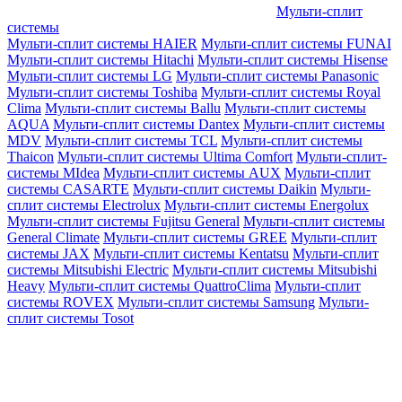
Мульти-сплит
системы
Мульти-сплит системы HAIER
Мульти-сплит системы FUNAI
Мульти-сплит системы Hitachi
Мульти-сплит системы Hisense
Мульти-сплит системы LG
Мульти-сплит системы Panasonic
Мульти-сплит системы Toshiba
Мульти-сплит системы Royal
Clima
Мульти-сплит системы Ballu
Мульти-сплит системы
AQUA
Мульти-сплит системы Dantex
Мульти-сплит системы
MDV
Мульти-сплит системы TCL
Мульти-сплит системы
Thaicon
Мульти-сплит системы Ultima Comfort
Мульти-сплит-
системы MIdea
Мульти-сплит системы AUX
Мульти-сплит
системы CASARTE
Мульти-сплит системы Daikin
Мульти-
сплит системы Electrolux
Мульти-сплит системы Energolux
Мульти-сплит системы Fujitsu General
Мульти-сплит системы
General Climate
Мульти-сплит системы GREE
Мульти-сплит
системы JAX
Мульти-сплит системы Kentatsu
Мульти-сплит
системы Mitsubishi Electric
Мульти-сплит системы Mitsubishi
Heavy
Мульти-сплит системы QuattroClima
Мульти-сплит
системы ROVEX
Мульти-сплит системы Samsung
Мульти-
сплит системы Tosot