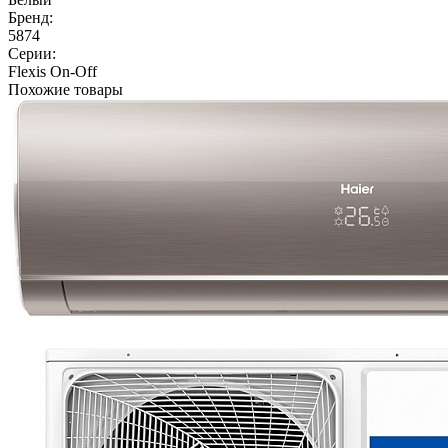
Бренд:
5874
Серии:
Flexis On-Off
Похожие товары