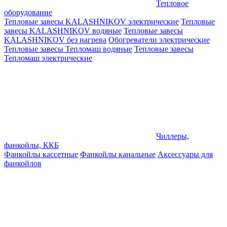
Тепловое
оборудование
Тепловые завесы KALASHNIKOV электрические
Тепловые
завесы KALASHNIKOV водяные
Тепловые завесы
KALASHNIKOV без нагрева
Обогреватели электрические
Тепловые завесы Тепломаш водяные
Тепловые завесы
Тепломаш электрические
Чиллеры,
фанкойлы, ККБ
Фанкойлы кассетные
Фанкойлы канальные
Аксессуары для
фанкойлов