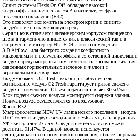
Сплит-системы Flexis On-Off обладают высокой
энергоэффективностью класса A и используют фреон
последнего поколения (R32).
Это позволяет экономить на электроэнергии и снизить
воздействие на окружающую среду.
Серия Flexis отличается дизайнерским корпусом глянцевого
цвета и гармонично впишется как в классический так и в
современный интерьер HI-TECH любого помещения.
3-D Airflow - для быстрого создания комфортного
микроклимата и получения эффекта естественной циркуляции
воздуха предусмотрено автоматическое согласование качания
сдвоенных горизонтальных заслонок и жалюзи с
вертикальными створками
Воздухообмен "О2 - fresh" как опция - обеспечивая
вентиляцию, модуль O2 Fresh гарантирует приток свежего
воздуха в помещение. Объем подачи составляет 30 м3/час.
Блок подачи свежего воздуха монтируется снаружи здания.
Подача воздуха осуществляется по воздуховоду
Фреон R32
Ультрафиолетовая NEW UV лампа нового поколения - модуль
UVC состоит из двух светодиодных УФ-ламп, генерирующих
УФ-свет длиной 275 нм. Средняя степень очистки может
достигать 91,47%. В данной модели используется
светодиодная технология нового поколения, с более широким