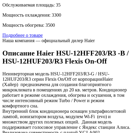
Обслуживаемая площадь: 35
Мощность охлаждения: 3300
Мощность обогрева: 3500
Подробнее о товаре
Наша компания — официальный дилер Haier
Описание Haier HSU-12HFF203/R3 -B /
HSU-12HUF203/R3 Flexis On-Off
Неинверторная модель HSU-12HFF203/R3-G / HSU-
12HUF203/R3 серии Flexis On/Off от корпорацииHaier
(Хайер) предназначена для создания благоприятного
микроклимата в помещениях до 20 кв. метров. Кондиционер
работает в режиме охлаждения, обогрева и осушения, в том
числе интенсивный режим Turbo / Power и режим
комфортного сна.
Внутренний блок кондиционера оснащен ультрафиолетовой
лампой, ионизатором воздуха, модулем Wi-Fi (evo) и
множеством других полезных опций. Данная модель
поддерживает голосовое управление с Яндекс станции Алиса.
Реализована совместимость с платой YCJ-A002.