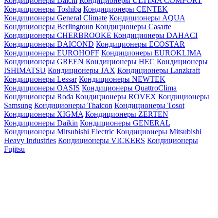
Кондиционеры Daichi
Кондиционеры ULTIMA COMFORT
Кондиционеры Toshiba
Кондиционеры CENTEK
Кондиционеры General Climate
Кондиционеры AQUA
Кондиционеры Berlingtoun
Кондиционеры Casarte
Кондиционеры CHERBROOKE
Кондиционеры DAHACI
Кондиционеры DAICOND
Кондиционеры ECOSTAR
Кондиционеры EUROHOFF
Кондиционеры EUROKLIMA
Кондиционеры GREEN
Кондиционеры HEC
Кондиционеры
ISHIMATSU
Кондиционеры JAX
Кондиционеры Lanzkraft
Кондиционеры Lessar
Кондиционеры NEWTEK
Кондиционеры OASIS
Кондиционеры QuattroClima
Кондиционеры Roda
Кондиционеры ROVEX
Кондиционеры
Samsung
Кондиционеры Thaicon
Кондиционеры Tosot
Кондиционеры XIGMA
Кондиционеры ZERTEN
Кондиционеры Daikin
Кондиционеры GENERAL
Кондиционеры Mitsubishi Electric
Кондиционеры Mitsubishi
Heavy Industries
Кондиционеры VICKERS
Кондиционеры
Fujitsu