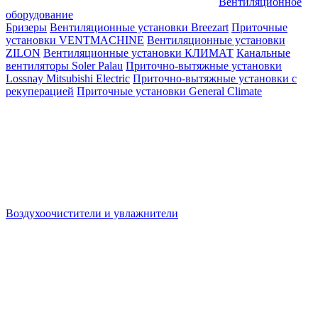
Вентиляционное
оборудование
Бризеры
Вентиляционные установки Breezart
Приточные
установки VENTMACHINE
Вентиляционные установки
ZILON
Вентиляционные установки КЛИМАТ
Канальные
вентиляторы Soler Palau
Приточно-вытяжные установки
Lossnay Mitsubishi Electric
Приточно-вытяжные установки с
рекуперацией
Приточные установки General Climate
Воздухоочистители и увлажнители