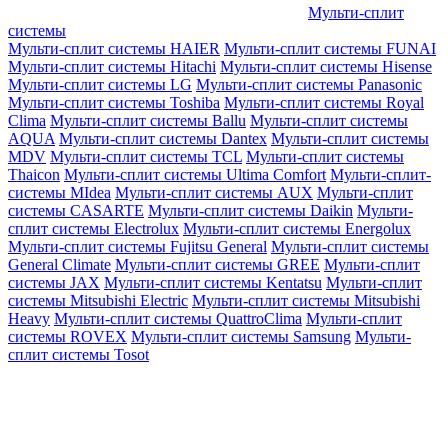
Мульти-сплит
системы
Мульти-сплит системы HAIER
Мульти-сплит системы FUNAI
Мульти-сплит системы Hitachi
Мульти-сплит системы Hisense
Мульти-сплит системы LG
Мульти-сплит системы Panasonic
Мульти-сплит системы Toshiba
Мульти-сплит системы Royal
Clima
Мульти-сплит системы Ballu
Мульти-сплит системы
AQUA
Мульти-сплит системы Dantex
Мульти-сплит системы
MDV
Мульти-сплит системы TCL
Мульти-сплит системы
Thaicon
Мульти-сплит системы Ultima Comfort
Мульти-сплит-
системы MIdea
Мульти-сплит системы AUX
Мульти-сплит
системы CASARTE
Мульти-сплит системы Daikin
Мульти-
сплит системы Electrolux
Мульти-сплит системы Energolux
Мульти-сплит системы Fujitsu General
Мульти-сплит системы
General Climate
Мульти-сплит системы GREE
Мульти-сплит
системы JAX
Мульти-сплит системы Kentatsu
Мульти-сплит
системы Mitsubishi Electric
Мульти-сплит системы Mitsubishi
Heavy
Мульти-сплит системы QuattroClima
Мульти-сплит
системы ROVEX
Мульти-сплит системы Samsung
Мульти-
сплит системы Tosot