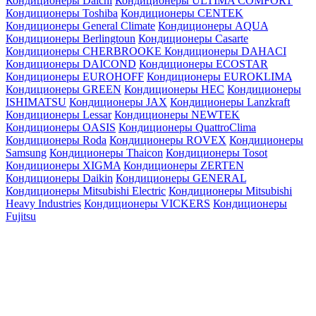
Кондиционеры Daichi
Кондиционеры ULTIMA COMFORT
Кондиционеры Toshiba
Кондиционеры CENTEK
Кондиционеры General Climate
Кондиционеры AQUA
Кондиционеры Berlingtoun
Кондиционеры Casarte
Кондиционеры CHERBROOKE
Кондиционеры DAHACI
Кондиционеры DAICOND
Кондиционеры ECOSTAR
Кондиционеры EUROHOFF
Кондиционеры EUROKLIMA
Кондиционеры GREEN
Кондиционеры HEC
Кондиционеры
ISHIMATSU
Кондиционеры JAX
Кондиционеры Lanzkraft
Кондиционеры Lessar
Кондиционеры NEWTEK
Кондиционеры OASIS
Кондиционеры QuattroClima
Кондиционеры Roda
Кондиционеры ROVEX
Кондиционеры
Samsung
Кондиционеры Thaicon
Кондиционеры Tosot
Кондиционеры XIGMA
Кондиционеры ZERTEN
Кондиционеры Daikin
Кондиционеры GENERAL
Кондиционеры Mitsubishi Electric
Кондиционеры Mitsubishi
Heavy Industries
Кондиционеры VICKERS
Кондиционеры
Fujitsu