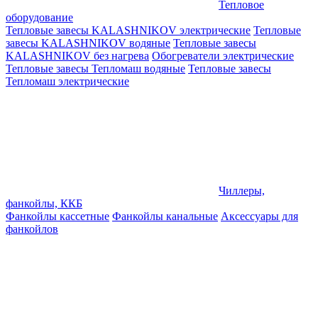
Тепловое
оборудование
Тепловые завесы KALASHNIKOV электрические
Тепловые
завесы KALASHNIKOV водяные
Тепловые завесы
KALASHNIKOV без нагрева
Обогреватели электрические
Тепловые завесы Тепломаш водяные
Тепловые завесы
Тепломаш электрические
Чиллеры,
фанкойлы, ККБ
Фанкойлы кассетные
Фанкойлы канальные
Аксессуары для
фанкойлов