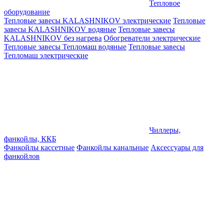
Тепловое
оборудование
Тепловые завесы KALASHNIKOV электрические
Тепловые
завесы KALASHNIKOV водяные
Тепловые завесы
KALASHNIKOV без нагрева
Обогреватели электрические
Тепловые завесы Тепломаш водяные
Тепловые завесы
Тепломаш электрические
Чиллеры,
фанкойлы, ККБ
Фанкойлы кассетные
Фанкойлы канальные
Аксессуары для
фанкойлов