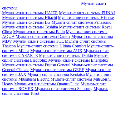
Мульти-сплит
системы
Мульти-сплит системы HAIER
Мульти-сплит системы FUNAI
Мульти-сплит системы Hitachi
Мульти-сплит системы Hisense
Мульти-сплит системы LG
Мульти-сплит системы Panasonic
Мульти-сплит системы Toshiba
Мульти-сплит системы Royal
Clima
Мульти-сплит системы Ballu
Мульти-сплит системы
AQUA
Мульти-сплит системы Dantex
Мульти-сплит системы
MDV
Мульти-сплит системы TCL
Мульти-сплит системы
Thaicon
Мульти-сплит системы Ultima Comfort
Мульти-сплит-
системы MIdea
Мульти-сплит системы AUX
Мульти-сплит
системы CASARTE
Мульти-сплит системы Daikin
Мульти-
сплит системы Electrolux
Мульти-сплит системы Energolux
Мульти-сплит системы Fujitsu General
Мульти-сплит системы
General Climate
Мульти-сплит системы GREE
Мульти-сплит
системы JAX
Мульти-сплит системы Kentatsu
Мульти-сплит
системы Mitsubishi Electric
Мульти-сплит системы Mitsubishi
Heavy
Мульти-сплит системы QuattroClima
Мульти-сплит
системы ROVEX
Мульти-сплит системы Samsung
Мульти-
сплит системы Tosot