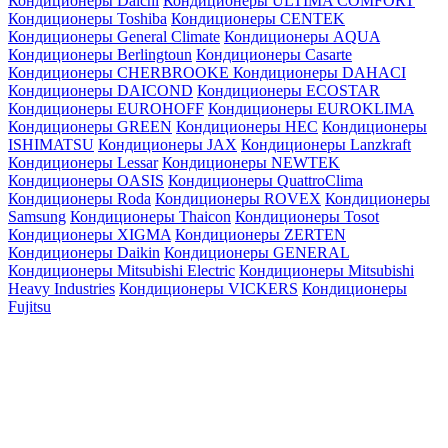
Кондиционеры Daichi
Кондиционеры ULTIMA COMFORT
Кондиционеры Toshiba
Кондиционеры CENTEK
Кондиционеры General Climate
Кондиционеры AQUA
Кондиционеры Berlingtoun
Кондиционеры Casarte
Кондиционеры CHERBROOKE
Кондиционеры DAHACI
Кондиционеры DAICOND
Кондиционеры ECOSTAR
Кондиционеры EUROHOFF
Кондиционеры EUROKLIMA
Кондиционеры GREEN
Кондиционеры HEC
Кондиционеры
ISHIMATSU
Кондиционеры JAX
Кондиционеры Lanzkraft
Кондиционеры Lessar
Кондиционеры NEWTEK
Кондиционеры OASIS
Кондиционеры QuattroClima
Кондиционеры Roda
Кондиционеры ROVEX
Кондиционеры
Samsung
Кондиционеры Thaicon
Кондиционеры Tosot
Кондиционеры XIGMA
Кондиционеры ZERTEN
Кондиционеры Daikin
Кондиционеры GENERAL
Кондиционеры Mitsubishi Electric
Кондиционеры Mitsubishi
Heavy Industries
Кондиционеры VICKERS
Кондиционеры
Fujitsu