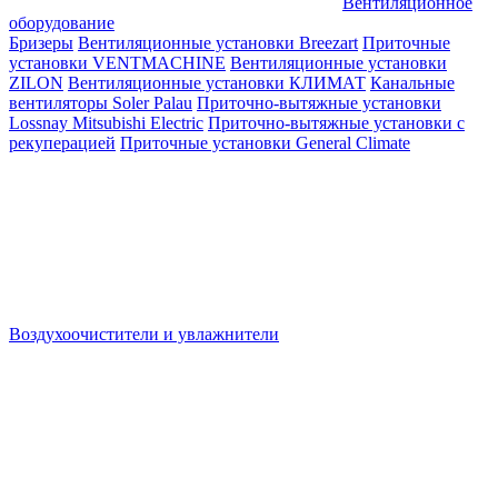
Вентиляционное
оборудование
Бризеры
Вентиляционные установки Breezart
Приточные
установки VENTMACHINE
Вентиляционные установки
ZILON
Вентиляционные установки КЛИМАТ
Канальные
вентиляторы Soler Palau
Приточно-вытяжные установки
Lossnay Mitsubishi Electric
Приточно-вытяжные установки с
рекуперацией
Приточные установки General Climate
Воздухоочистители и увлажнители