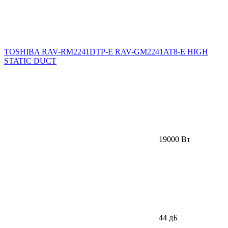
TOSHIBA RAV-RM2241DTP-E RAV-GM2241AT8-E HIGH
STATIC DUCT
19000 Вт
44 дБ