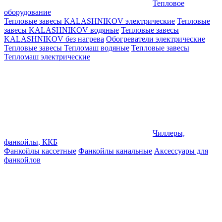
Тепловое
оборудование
Тепловые завесы KALASHNIKOV электрические
Тепловые
завесы KALASHNIKOV водяные
Тепловые завесы
KALASHNIKOV без нагрева
Обогреватели электрические
Тепловые завесы Тепломаш водяные
Тепловые завесы
Тепломаш электрические
Чиллеры,
фанкойлы, ККБ
Фанкойлы кассетные
Фанкойлы канальные
Аксессуары для
фанкойлов