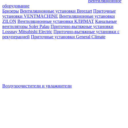
Вентиляционное
оборудование
Бризеры
Вентиляционные установки Breezart
Приточные
установки VENTMACHINE
Вентиляционные установки
ZILON
Вентиляционные установки КЛИМАТ
Канальные
вентиляторы Soler Palau
Приточно-вытяжные установки
Lossnay Mitsubishi Electric
Приточно-вытяжные установки с
рекуперацией
Приточные установки General Climate
Воздухоочистители и увлажнители