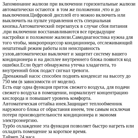
Запоминание жалюзи при включении горизонтальные жалюзи
автоматически остаются в том же положении ,что и до
выключения.Цифровой дисплей его можно включить или
выключить на пульте управления есть специальная
кнопка.Автоматический перезапуск в случае сбоя питания
,при включении восстанавливаются все предыдущие
настройки и положение жалюзи.Самодиагностика нужна для
того чтобы, микропроцессор кондиционера, отслеживающий
нештатный режим работы или неисправность
узлов,автоматически выключит и защитит систему вашего
кондиционера и на дисплее внутреннего блока появится код
ошибки.Если будет обнаружена утечка хладагента, то
внутренний блок подаст сигнал тревоги.
Дренажный насос способен поднять конденсат на высоту до
750 мм (в зависимости от модели).
Есть еще одна функция приток свежего воздуха, для подачи
свежего воздуха в помещении, нормализует концентрацию
кислорода и повышает уровень комфорта.
Автоматическая оттайка инея.Защищает теплообменник
наружного блока от обрастания инеем, тем самым исключая
потери производительности кондиционера и экономя
электроэнергию.
Турбо охлаждение эта функция позволяет быстро нагреть или
охладить помещение за короткое время.
Таймер 24 часа.