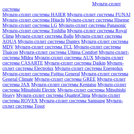
Мульти-сплит
системы
Мульти-сплит системы HAIER
Мульти-сплит системы FUNAI
Мульти-сплит системы Hitachi
Мульти-сплит системы Hisense
Мульти-сплит системы LG
Мульти-сплит системы Panasonic
Мульти-сплит системы Toshiba
Мульти-сплит системы Royal
Clima
Мульти-сплит системы Ballu
Мульти-сплит системы
AQUA
Мульти-сплит системы Dantex
Мульти-сплит системы
MDV
Мульти-сплит системы TCL
Мульти-сплит системы
Thaicon
Мульти-сплит системы Ultima Comfort
Мульти-сплит-
системы MIdea
Мульти-сплит системы AUX
Мульти-сплит
системы CASARTE
Мульти-сплит системы Daikin
Мульти-
сплит системы Electrolux
Мульти-сплит системы Energolux
Мульти-сплит системы Fujitsu General
Мульти-сплит системы
General Climate
Мульти-сплит системы GREE
Мульти-сплит
системы JAX
Мульти-сплит системы Kentatsu
Мульти-сплит
системы Mitsubishi Electric
Мульти-сплит системы Mitsubishi
Heavy
Мульти-сплит системы QuattroClima
Мульти-сплит
системы ROVEX
Мульти-сплит системы Samsung
Мульти-
сплит системы Tosot