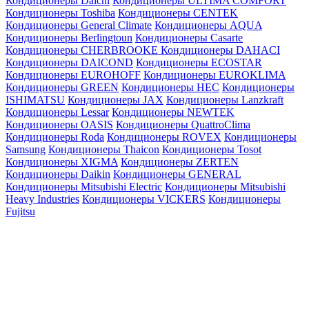
Кондиционеры Daichi
Кондиционеры ULTIMA COMFORT
Кондиционеры Toshiba
Кондиционеры CENTEK
Кондиционеры General Climate
Кондиционеры AQUA
Кондиционеры Berlingtoun
Кондиционеры Casarte
Кондиционеры CHERBROOKE
Кондиционеры DAHACI
Кондиционеры DAICOND
Кондиционеры ECOSTAR
Кондиционеры EUROHOFF
Кондиционеры EUROKLIMA
Кондиционеры GREEN
Кондиционеры HEC
Кондиционеры
ISHIMATSU
Кондиционеры JAX
Кондиционеры Lanzkraft
Кондиционеры Lessar
Кондиционеры NEWTEK
Кондиционеры OASIS
Кондиционеры QuattroClima
Кондиционеры Roda
Кондиционеры ROVEX
Кондиционеры
Samsung
Кондиционеры Thaicon
Кондиционеры Tosot
Кондиционеры XIGMA
Кондиционеры ZERTEN
Кондиционеры Daikin
Кондиционеры GENERAL
Кондиционеры Mitsubishi Electric
Кондиционеры Mitsubishi
Heavy Industries
Кондиционеры VICKERS
Кондиционеры
Fujitsu