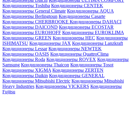
Кондиционеры Daichi
Кондиционеры ULTIMA COMFORT
Кондиционеры Toshiba
Кондиционеры CENTEK
Кондиционеры General Climate
Кондиционеры AQUA
Кондиционеры Berlingtoun
Кондиционеры Casarte
Кондиционеры CHERBROOKE
Кондиционеры DAHACI
Кондиционеры DAICOND
Кондиционеры ECOSTAR
Кондиционеры EUROHOFF
Кондиционеры EUROKLIMA
Кондиционеры GREEN
Кондиционеры HEC
Кондиционеры
ISHIMATSU
Кондиционеры JAX
Кондиционеры Lanzkraft
Кондиционеры Lessar
Кондиционеры NEWTEK
Кондиционеры OASIS
Кондиционеры QuattroClima
Кондиционеры Roda
Кондиционеры ROVEX
Кондиционеры
Samsung
Кондиционеры Thaicon
Кондиционеры Tosot
Кондиционеры XIGMA
Кондиционеры ZERTEN
Кондиционеры Daikin
Кондиционеры GENERAL
Кондиционеры Mitsubishi Electric
Кондиционеры Mitsubishi
Heavy Industries
Кондиционеры VICKERS
Кондиционеры
Fujitsu