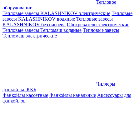
Тепловое
оборудование
Тепловые завесы KALASHNIKOV электрические
Тепловые
завесы KALASHNIKOV водяные
Тепловые завесы
KALASHNIKOV без нагрева
Обогреватели электрические
Тепловые завесы Тепломаш водяные
Тепловые завесы
Тепломаш электрические
Чиллеры,
фанкойлы, ККБ
Фанкойлы кассетные
Фанкойлы канальные
Аксессуары для
фанкойлов