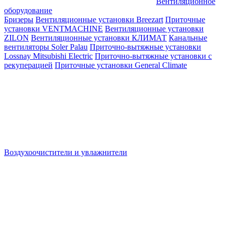
Вентиляционное
оборудование
Бризеры
Вентиляционные установки Breezart
Приточные
установки VENTMACHINE
Вентиляционные установки
ZILON
Вентиляционные установки КЛИМАТ
Канальные
вентиляторы Soler Palau
Приточно-вытяжные установки
Lossnay Mitsubishi Electric
Приточно-вытяжные установки с
рекуперацией
Приточные установки General Climate
Воздухоочистители и увлажнители