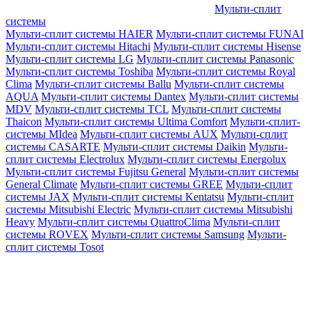
Мульти-сплит
системы
Мульти-сплит системы HAIER
Мульти-сплит системы FUNAI
Мульти-сплит системы Hitachi
Мульти-сплит системы Hisense
Мульти-сплит системы LG
Мульти-сплит системы Panasonic
Мульти-сплит системы Toshiba
Мульти-сплит системы Royal
Clima
Мульти-сплит системы Ballu
Мульти-сплит системы
AQUA
Мульти-сплит системы Dantex
Мульти-сплит системы
MDV
Мульти-сплит системы TCL
Мульти-сплит системы
Thaicon
Мульти-сплит системы Ultima Comfort
Мульти-сплит-
системы MIdea
Мульти-сплит системы AUX
Мульти-сплит
системы CASARTE
Мульти-сплит системы Daikin
Мульти-
сплит системы Electrolux
Мульти-сплит системы Energolux
Мульти-сплит системы Fujitsu General
Мульти-сплит системы
General Climate
Мульти-сплит системы GREE
Мульти-сплит
системы JAX
Мульти-сплит системы Kentatsu
Мульти-сплит
системы Mitsubishi Electric
Мульти-сплит системы Mitsubishi
Heavy
Мульти-сплит системы QuattroClima
Мульти-сплит
системы ROVEX
Мульти-сплит системы Samsung
Мульти-
сплит системы Tosot