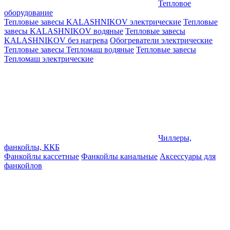
Тепловое
оборудование
Тепловые завесы KALASHNIKOV электрические
Тепловые
завесы KALASHNIKOV водяные
Тепловые завесы
KALASHNIKOV без нагрева
Обогреватели электрические
Тепловые завесы Тепломаш водяные
Тепловые завесы
Тепломаш электрические
Чиллеры,
фанкойлы, ККБ
Фанкойлы кассетные
Фанкойлы канальные
Аксессуары для
фанкойлов