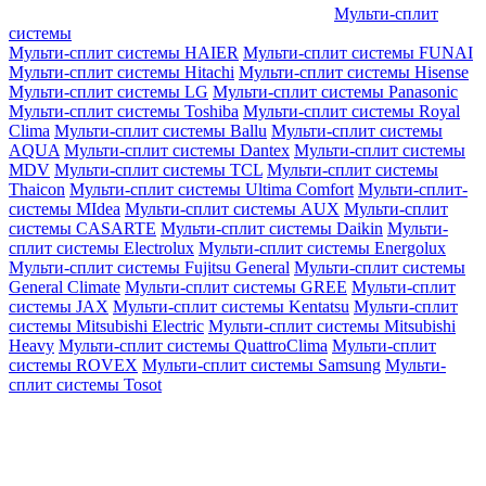
Мульти-сплит
системы
Мульти-сплит системы HAIER
Мульти-сплит системы FUNAI
Мульти-сплит системы Hitachi
Мульти-сплит системы Hisense
Мульти-сплит системы LG
Мульти-сплит системы Panasonic
Мульти-сплит системы Toshiba
Мульти-сплит системы Royal
Clima
Мульти-сплит системы Ballu
Мульти-сплит системы
AQUA
Мульти-сплит системы Dantex
Мульти-сплит системы
MDV
Мульти-сплит системы TCL
Мульти-сплит системы
Thaicon
Мульти-сплит системы Ultima Comfort
Мульти-сплит-
системы MIdea
Мульти-сплит системы AUX
Мульти-сплит
системы CASARTE
Мульти-сплит системы Daikin
Мульти-
сплит системы Electrolux
Мульти-сплит системы Energolux
Мульти-сплит системы Fujitsu General
Мульти-сплит системы
General Climate
Мульти-сплит системы GREE
Мульти-сплит
системы JAX
Мульти-сплит системы Kentatsu
Мульти-сплит
системы Mitsubishi Electric
Мульти-сплит системы Mitsubishi
Heavy
Мульти-сплит системы QuattroClima
Мульти-сплит
системы ROVEX
Мульти-сплит системы Samsung
Мульти-
сплит системы Tosot