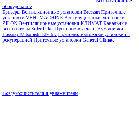
Вентиляционное
оборудование
Бризеры
Вентиляционные установки Breezart
Приточные
установки VENTMACHINE
Вентиляционные установки
ZILON
Вентиляционные установки КЛИМАТ
Канальные
вентиляторы Soler Palau
Приточно-вытяжные установки
Lossnay Mitsubishi Electric
Приточно-вытяжные установки с
рекуперацией
Приточные установки General Climate
Воздухоочистители и увлажнители