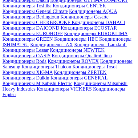
Кондиционеры Daichi
Кондиционеры ULTIMA COMFORT
Кондиционеры Toshiba
Кондиционеры CENTEK
Кондиционеры General Climate
Кондиционеры AQUA
Кондиционеры Berlingtoun
Кондиционеры Casarte
Кондиционеры CHERBROOKE
Кондиционеры DAHACI
Кондиционеры DAICOND
Кондиционеры ECOSTAR
Кондиционеры EUROHOFF
Кондиционеры EUROKLIMA
Кондиционеры GREEN
Кондиционеры HEC
Кондиционеры
ISHIMATSU
Кондиционеры JAX
Кондиционеры Lanzkraft
Кондиционеры Lessar
Кондиционеры NEWTEK
Кондиционеры OASIS
Кондиционеры QuattroClima
Кондиционеры Roda
Кондиционеры ROVEX
Кондиционеры
Samsung
Кондиционеры Thaicon
Кондиционеры Tosot
Кондиционеры XIGMA
Кондиционеры ZERTEN
Кондиционеры Daikin
Кондиционеры GENERAL
Кондиционеры Mitsubishi Electric
Кондиционеры Mitsubishi
Heavy Industries
Кондиционеры VICKERS
Кондиционеры
Fujitsu